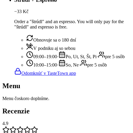
−
33
Kč
Order a "štrúdl" and an espresso. You will only pay for the
"štrúdl" and espresso is free.
Obnovuje sa o 180 dní
V podniku aj so sebou
09:00–19:00
·
Po, Ut, St, Št, Pi
·
pre 5 osôb
10:00–15:00
·
So, Ne
·
pre 5 osôb
Odomknúť v TasteTown app
Menu
Menu čoskoro doplníme.
Recenzie
4.9