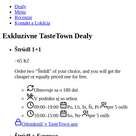
Dealy
Menu
Recenzie
Kontakt a Lokácia
Exkluzívne TasteTown Dealy
Štrúdl 1+1
−
65
Kč
Order two "Štrúdl" of your choice, and you will get the
cheaper or equally priced one for free.
Obnovuje sa o 180 dní
V podniku aj so sebou
09:00–19:00
·
Po, Ut, St, Št, Pi
·
pre 5 osôb
10:00–15:00
·
So, Ne
·
pre 5 osôb
Odomknúť v TasteTown app
Štrúdl + Espresso