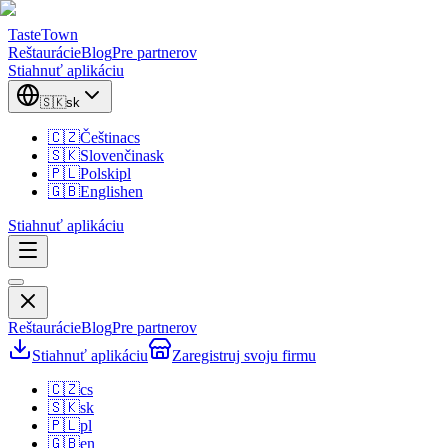
TasteTown
Reštaurácie
Blog
Pre partnerov
Stiahnuť aplikáciu
🇸🇰
sk
🇨🇿
Čeština
cs
🇸🇰
Slovenčina
sk
🇵🇱
Polski
pl
🇬🇧
English
en
Stiahnuť aplikáciu
Reštaurácie
Blog
Pre partnerov
Stiahnuť aplikáciu
Zaregistruj svoju firmu
🇨🇿
cs
🇸🇰
sk
🇵🇱
pl
🇬🇧
en