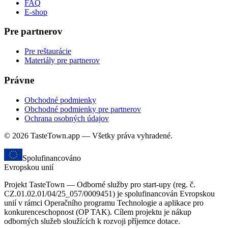
FAQ
E-shop
Pre partnerov
Pre reštaurácie
Materiály pre partnerov
Právne
Obchodné podmienky
Obchodné podmienky pre partnerov
Ochrana osobných údajov
© 2026 TasteTown.app — Všetky práva vyhradené.
Spolufinancováno
Evropskou unií
Projekt TasteTown — Odborné služby pro start-upy (reg. č.
CZ.01.02.01/04/25_057/0009451) je spolufinancován Evropskou
unií v rámci Operačního programu Technologie a aplikace pro
konkurenceschopnost (OP TAK). Cílem projektu je nákup
odborných služeb sloužících k rozvoji příjemce dotace.