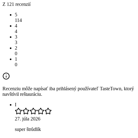
Z 121 recenzií
5
114
4
4
3
3
2
0
1
0
Recenziu môže napísať iba prihlásený používateľ TasteTown, ktorý
navštívil reštauráciu.
I
27. júla 2026
super štrůdlík