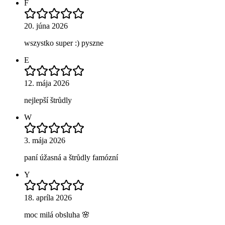
F
20. júna 2026
wszystko super :) pyszne
E
12. mája 2026
nejlepší štrůdly
W
3. mája 2026
paní úžasná a štrůdly famózní
Y
18. apríla 2026
moc milá obsluha 🌸