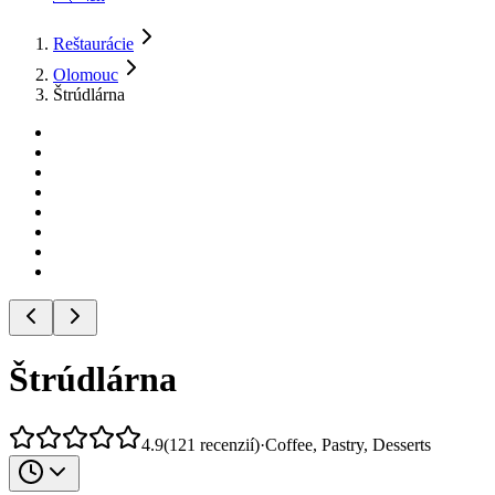
Reštaurácie
Olomouc
Štrúdlárna
Štrúdlárna
4.9
(
121
recenzií
)
·
Coffee, Pastry, Desserts