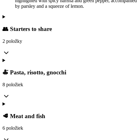
highlighted with spicy harissa and green pepper, accompanied
by parsley and a squeeze of lemon.
👥 Starters to share
2 položky
🍝 Pasta, risotto, gnocchi
8 položiek
🥩 Meat and fish
6 položiek