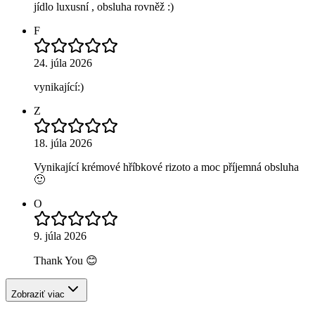
jídlo luxusní , obsluha rovněž :)
F
24. júla 2026
vynikající:)
Z
18. júla 2026
Vynikající krémové hříbkové rizoto a moc příjemná obsluha
🙂
O
9. júla 2026
Thank You 😊
Zobraziť viac