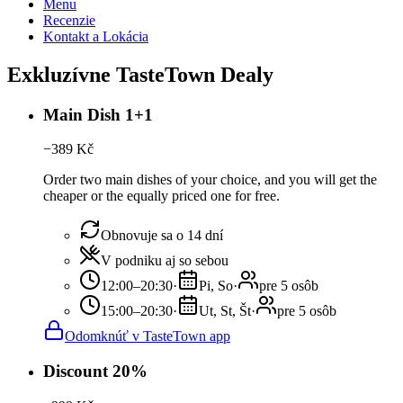
Menu
Recenzie
Kontakt a Lokácia
Exkluzívne TasteTown Dealy
Main Dish 1+1
−
389
Kč
Order two main dishes of your choice, and you will get the
cheaper or the equally priced one for free.
Obnovuje sa o 14 dní
V podniku aj so sebou
12:00–20:30
·
Pi, So
·
pre 5 osôb
15:00–20:30
·
Ut, St, Št
·
pre 5 osôb
Odomknúť v TasteTown app
Discount 20%