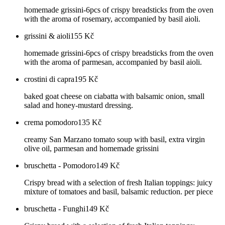
homemade grissini-6pcs of crispy breadsticks from the oven
with the aroma of rosemary, accompanied by basil aioli.
grissini & aioli
155
Kč
homemade grissini-6pcs of crispy breadsticks from the oven
with the aroma of parmesan, accompanied by basil aioli.
crostini di capra
195
Kč
baked goat cheese on ciabatta with balsamic onion, small
salad and honey-mustard dressing.
crema pomodoro
135
Kč
creamy San Marzano tomato soup with basil, extra virgin
olive oil, parmesan and homemade grissini
bruschetta - Pomodoro
149
Kč
Crispy bread with a selection of fresh Italian toppings: juicy
mixture of tomatoes and basil, balsamic reduction. per piece
bruschetta - Funghi
149
Kč