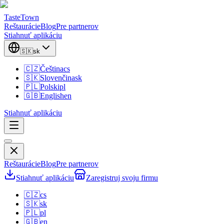
TasteTown
Reštaurácie
Blog
Pre partnerov
Stiahnuť aplikáciu
🇸🇰
sk
🇨🇿
Čeština
cs
🇸🇰
Slovenčina
sk
🇵🇱
Polski
pl
🇬🇧
English
en
Stiahnuť aplikáciu
Reštaurácie
Blog
Pre partnerov
Stiahnuť aplikáciu
Zaregistruj svoju firmu
🇨🇿
cs
🇸🇰
sk
🇵🇱
pl
🇬🇧
en