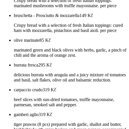
Crispy bread with a selection of fresh Italian toppings:
marinated mushrooms with truffle mayonnaise. per piece
bruschetta - Prosciutto & mozzarella
149
Kč
Crispy bread with a selection of fresh Italian toppings: cured
ham with mozzarella, pistachios and basil aioli. per piece
olive marinate
85
Kč
marinated green and black olives with herbs, garlic, a pinch of
chili and the aroma of orange zest.
burrata fresca
295
Kč
delicious burrata with arugula and a juicy mixture of tomatoes
and basil, salt flakes, olive oil and balsamic reduction.
carpaccio crudo
319
Kč
beef slices with sun-dried tomatoes, truffle mayonnaise,
parmesan, smoked salt and pepper.
gamberi aglio
319
Kč
tiger prawns (8 pcs) prepared with garlic, shallot and butter,