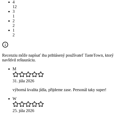
4
12
3
1
2
2
1
2
Recenziu môže napísať iba prihlásený používateľ TasteTown, ktorý
navštívil reštauráciu.
M
31. júla 2026
výborná kvalita jídla, přijdeme zase. Personál taky super!
W
25. júla 2026