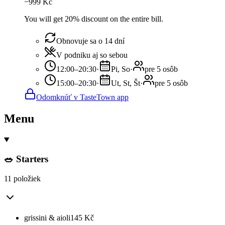
−
999
Kč
You will get 20% discount on the entire bill.
Obnovuje sa o 14 dní
V podniku aj so sebou
12:00–20:30
·
Pi, So
·
pre 5 osôb
15:00–20:30
·
Ut, St, Št
·
pre 5 osôb
Odomknúť v TasteTown app
Menu
🥗 Starters
11 položiek
grissini & aioli
145
Kč