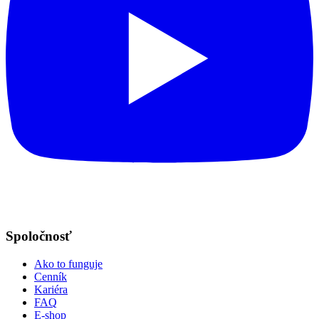
Spoločnosť
Ako to funguje
Cenník
Kariéra
FAQ
E-shop