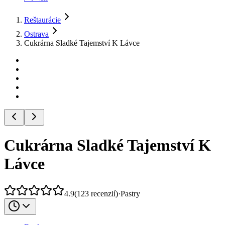
Reštaurácie
Ostrava
Cukrárna Sladké Tajemství K Lávce
Cukrárna Sladké Tajemství K
Lávce
4.9
(
123
recenzií
)
·
Pastry