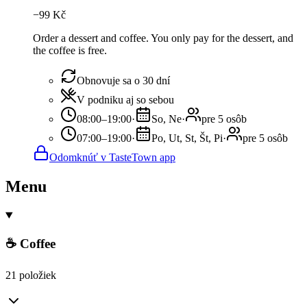
−
99
Kč
Order a dessert and coffee. You only pay for the dessert, and
the coffee is free.
Obnovuje sa o 30 dní
V podniku aj so sebou
08:00–19:00
·
So, Ne
·
pre 5 osôb
07:00–19:00
·
Po, Ut, St, Št, Pi
·
pre 5 osôb
Odomknúť v TasteTown app
Menu
☕ Coffee
21 položiek