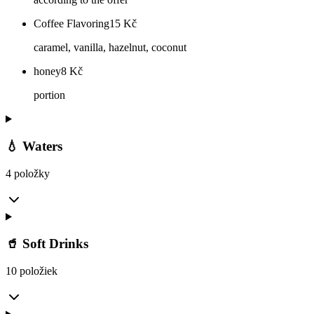
Coffee Flavoring
15
Kč
caramel, vanilla, hazelnut, coconut
honey
8
Kč
portion
💧 Waters
4 položky
🥤 Soft Drinks
10 položiek