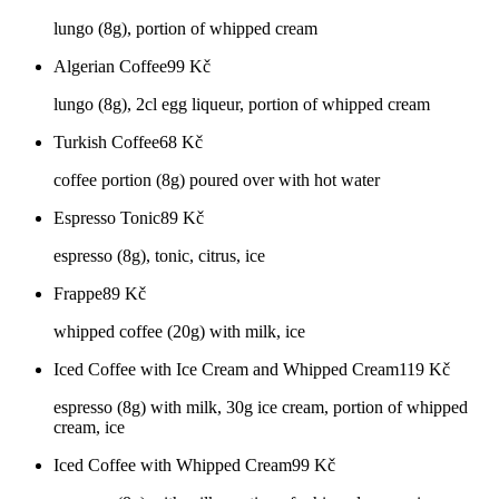
lungo (8g), portion of whipped cream
Algerian Coffee
99
Kč
lungo (8g), 2cl egg liqueur, portion of whipped cream
Turkish Coffee
68
Kč
coffee portion (8g) poured over with hot water
Espresso Tonic
89
Kč
espresso (8g), tonic, citrus, ice
Frappe
89
Kč
whipped coffee (20g) with milk, ice
Iced Coffee with Ice Cream and Whipped Cream
119
Kč
espresso (8g) with milk, 30g ice cream, portion of whipped
cream, ice
Iced Coffee with Whipped Cream
99
Kč