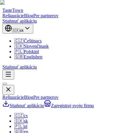
TasteTown
Reštaurácie
Blog
Pre partnerov
Stiahnuť aplikáciu
🇸🇰
sk
🇨🇿
Čeština
cs
🇸🇰
Slovenčina
sk
🇵🇱
Polski
pl
🇬🇧
English
en
Stiahnuť aplikáciu
Reštaurácie
Blog
Pre partnerov
Stiahnuť aplikáciu
Zaregistruj svoju firmu
🇨🇿
cs
🇸🇰
sk
🇵🇱
pl
🇬🇧
en