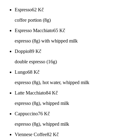
Espresso
62
Kč
coffee portion (8g)
Espresso Macchiato
65
Kč
espresso (8g) with whipped milk
Doppio
89
Kč
double espresso (16g)
Lungo
68
Kč
espresso (8g), hot water, whipped milk
Latte Macchiato
84
Kč
espresso (8g), whipped milk
Cappuccino
76
Kč
espresso (8g), whipped milk
Viennese Coffee
82
Kč