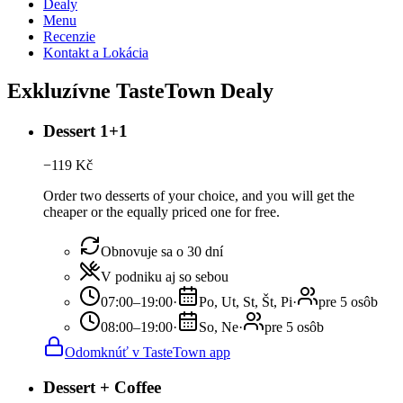
Dealy
Menu
Recenzie
Kontakt a Lokácia
Exkluzívne TasteTown Dealy
Dessert 1+1
−
119
Kč
Order two desserts of your choice, and you will get the
cheaper or the equally priced one for free.
Obnovuje sa o 30 dní
V podniku aj so sebou
07:00–19:00
·
Po, Ut, St, Št, Pi
·
pre 5 osôb
08:00–19:00
·
So, Ne
·
pre 5 osôb
Odomknúť v TasteTown app
Dessert + Coffee