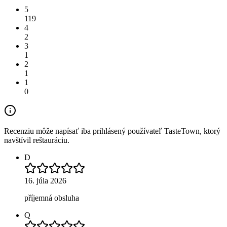
5
119
4
2
3
1
2
1
1
0
Recenziu môže napísať iba prihlásený používateľ TasteTown, ktorý
navštívil reštauráciu.
D
16. júla 2026
příjemná obsluha
Q