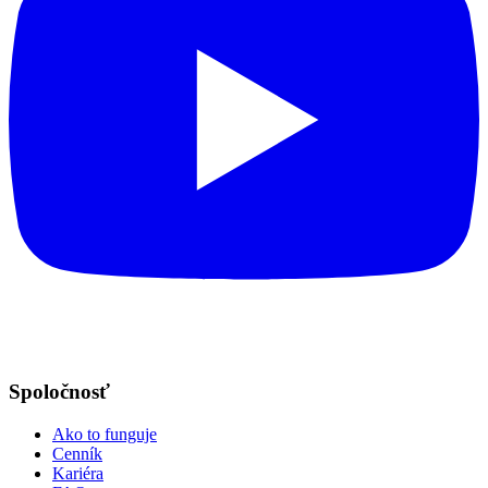
Spoločnosť
Ako to funguje
Cenník
Kariéra