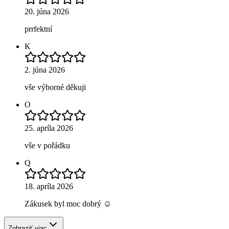
20. júna 2026
prrfektní
K
2. júna 2026
vše výborné děkuji
O
25. apríla 2026
vše v pořádku
Q
18. apríla 2026
Zákusek byl moc dobrý ☺️
Zobraziť viac