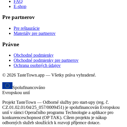
FAQ
E-shop
Pre partnerov
Pre reštaurácie
Materiály pre partnerov
Právne
Obchodné podmienky
Obchodné podmienky pre partnerov
Ochrana osobných údajov
© 2026 TasteTown.app — Všetky práva vyhradené.
Spolufinancováno
Evropskou unií
Projekt TasteTown — Odborné služby pro start-upy (reg. č.
CZ.01.02.01/04/25_057/0009451) je spolufinancován Evropskou
unií v rámci Operačního programu Technologie a aplikace pro
konkurenceschopnost (OP TAK). Cílem projektu je nákup
odborných služeb sloužících k rozvoji příjemce dotace.