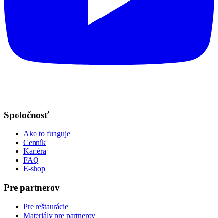
Spoločnosť
Ako to funguje
Cenník
Kariéra
FAQ
E-shop
Pre partnerov
Pre reštaurácie
Materiály pre partnerov