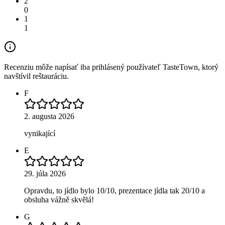
2
0
1
1
Recenziu môže napísať iba prihlásený používateľ TasteTown, ktorý
navštívil reštauráciu.
F
2. augusta 2026
vynikající
E
29. júla 2026
Opravdu, to jídlo bylo 10/10, prezentace jídla tak 20/10 a
obsluha vážně skvělá!
G