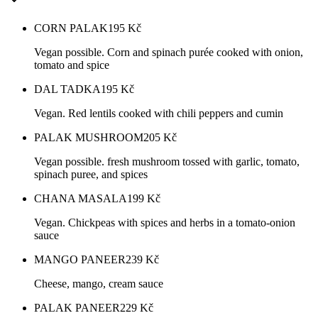
CORN PALAK
195
Kč
Vegan possible. Corn and spinach purée cooked with onion,
tomato and spice
DAL TADKA
195
Kč
Vegan. Red lentils cooked with chili peppers and cumin
PALAK MUSHROOM
205
Kč
Vegan possible. fresh mushroom tossed with garlic, tomato,
spinach puree, and spices
CHANA MASALA
199
Kč
Vegan. Chickpeas with spices and herbs in a tomato-onion
sauce
MANGO PANEER
239
Kč
Cheese, mango, cream sauce
PALAK PANEER
229
Kč