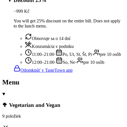
Discount 25%
−
999
Kč
You will get 25% discount on the entire bill. Does not apply
to the lunch menu.
Obnovuje sa o 14 dní
Konzumácia v podniku
11:00–21:00
·
Po, Ut, St, Št, Pi
·
pre 10 osôb
12:00–21:00
·
So, Ne
·
pre 10 osôb
Odomknúť v TasteTown app
Menu
🥦 Vegetarian and Vegan
9 položiek