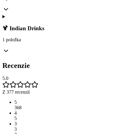
🍹 Indian Drinks
1 položka
Recenzie
5.0
Z 377 recenzií
5
368
4
5
3
3