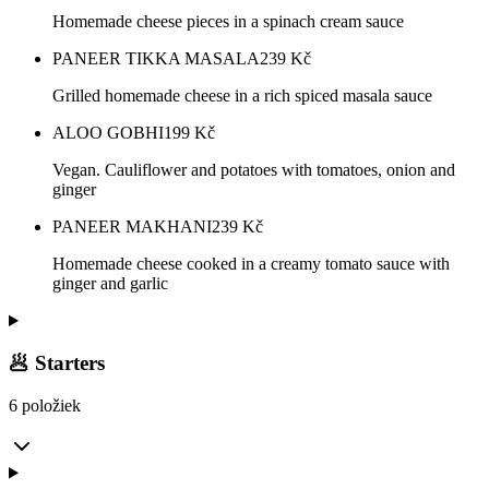
Homemade cheese pieces in a spinach cream sauce
PANEER TIKKA MASALA
239
Kč
Grilled homemade cheese in a rich spiced masala sauce
ALOO GOBHI
199
Kč
Vegan. Cauliflower and potatoes with tomatoes, onion and
ginger
PANEER MAKHANI
239
Kč
Homemade cheese cooked in a creamy tomato sauce with
ginger and garlic
🥟 Starters
6 položiek