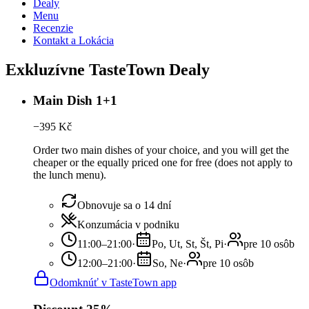
Dealy
Menu
Recenzie
Kontakt a Lokácia
Exkluzívne TasteTown Dealy
Main Dish 1+1
−
395
Kč
Order two main dishes of your choice, and you will get the
cheaper or the equally priced one for free (does not apply to
the lunch menu).
Obnovuje sa o 14 dní
Konzumácia v podniku
11:00–21:00
·
Po, Ut, St, Št, Pi
·
pre 10 osôb
12:00–21:00
·
So, Ne
·
pre 10 osôb
Odomknúť v TasteTown app