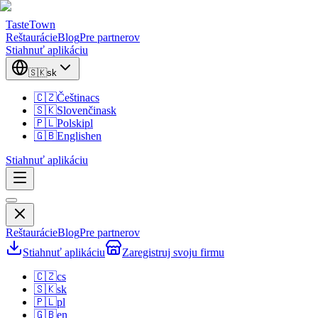
TasteTown
Reštaurácie
Blog
Pre partnerov
Stiahnuť aplikáciu
🇸🇰
sk
🇨🇿
Čeština
cs
🇸🇰
Slovenčina
sk
🇵🇱
Polski
pl
🇬🇧
English
en
Stiahnuť aplikáciu
Reštaurácie
Blog
Pre partnerov
Stiahnuť aplikáciu
Zaregistruj svoju firmu
🇨🇿
cs
🇸🇰
sk
🇵🇱
pl
🇬🇧
en