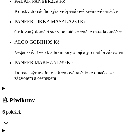
PALAK PANEER
229
Kč
Kousky domácího sýra ve špenátové krémové omáčce
PANEER TIKKA MASALA
239
Kč
Grilovaný domácí sýr v bohaté kořeněné masala omáčce
ALOO GOBHI
199
Kč
Veganské. Květák a brambory s rajčaty, cibulí a zázvorem
PANEER MAKHANI
239
Kč
Domácí sýr uvařený v krémové rajčatové omáčce se
zázvorem a česnekem
🥟 Předkrmy
6 položek