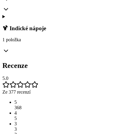
🍹 Indické nápoje
1 položka
Recenze
5.0
Ze 377 recenzí
5
368
4
5
3
3