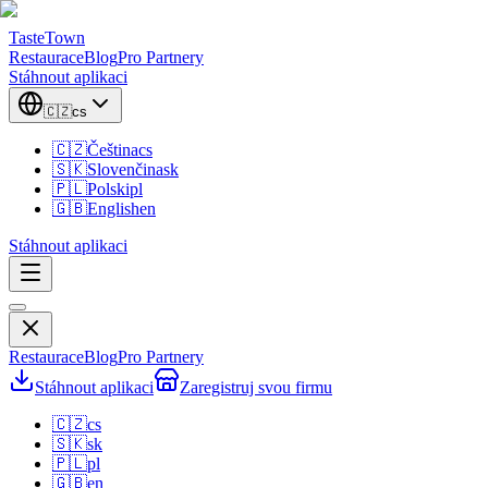
TasteTown
Restaurace
Blog
Pro Partnery
Stáhnout aplikaci
🇨🇿
cs
🇨🇿
Čeština
cs
🇸🇰
Slovenčina
sk
🇵🇱
Polski
pl
🇬🇧
English
en
Stáhnout aplikaci
Restaurace
Blog
Pro Partnery
Stáhnout aplikaci
Zaregistruj svou firmu
🇨🇿
cs
🇸🇰
sk
🇵🇱
pl
🇬🇧
en