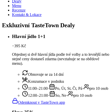
Dealy
Menu
Recenze
Kontakt & Lokace
Exkluzivní TasteTown Dealy
Hlavní jídlo 1+1
−
395
Kč
Objednej si dvě hlavní jídla podle tvé volby a to levnější nebo
stejné ceny dostaneš zdarma (nevztahuje se na obědové
menu).
Obnovuje se za 14 dní
Konzumace v podniku
11:00–21:00
·
Po, Út, St, Čt, Pá
·
pro 10 osob
12:00–21:00
·
So, Ne
·
pro 10 osob
Odemknout v TasteTown app