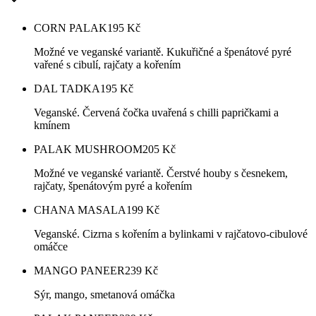
CORN PALAK
195
Kč
Možné ve veganské variantě. Kukuřičné a špenátové pyré
vařené s cibulí, rajčaty a kořením
DAL TADKA
195
Kč
Veganské. Červená čočka uvařená s chilli papričkami a
kmínem
PALAK MUSHROOM
205
Kč
Možné ve veganské variantě. Čerstvé houby s česnekem,
rajčaty, špenátovým pyré a kořením
CHANA MASALA
199
Kč
Veganské. Cizrna s kořením a bylinkami v rajčatovo-cibulové
omáčce
MANGO PANEER
239
Kč
Sýr, mango, smetanová omáčka