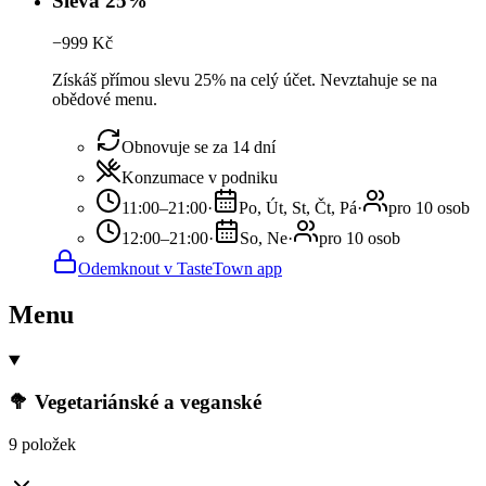
Sleva 25%
−
999
Kč
Získáš přímou slevu 25% na celý účet. Nevztahuje se na
obědové menu.
Obnovuje se za 14 dní
Konzumace v podniku
11:00–21:00
·
Po, Út, St, Čt, Pá
·
pro 10 osob
12:00–21:00
·
So, Ne
·
pro 10 osob
Odemknout v TasteTown app
Menu
🥦 Vegetariánské a veganské
9 položek