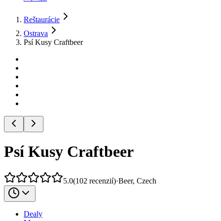
Reštaurácie
Ostrava
Psí Kusy Craftbeer
Psí Kusy Craftbeer
5.0
(
102
recenzií
)
·
Beer, Czech
Dealy