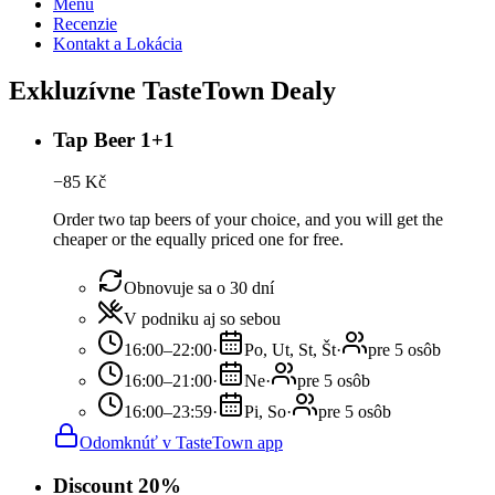
Menu
Recenzie
Kontakt a Lokácia
Exkluzívne TasteTown Dealy
Tap Beer 1+1
−
85
Kč
Order two tap beers of your choice, and you will get the
cheaper or the equally priced one for free.
Obnovuje sa o 30 dní
V podniku aj so sebou
16:00–22:00
·
Po, Ut, St, Št
·
pre 5 osôb
16:00–21:00
·
Ne
·
pre 5 osôb
16:00–23:59
·
Pi, So
·
pre 5 osôb
Odomknúť v TasteTown app
Discount 20%