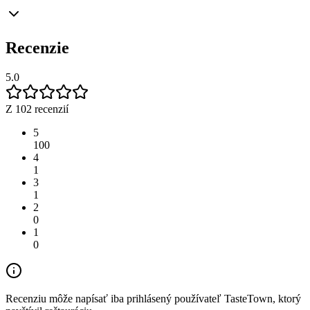
Recenzie
5.0
Z 102 recenzií
5
100
4
1
3
1
2
0
1
0
Recenziu môže napísať iba prihlásený používateľ TasteTown, ktorý