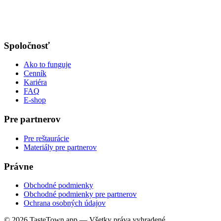
Spoločnosť
Ako to funguje
Cenník
Kariéra
FAQ
E-shop
Pre partnerov
Pre reštaurácie
Materiály pre partnerov
Právne
Obchodné podmienky
Obchodné podmienky pre partnerov
Ochrana osobných údajov
© 2026 TasteTown.app — Všetky práva vyhradené.