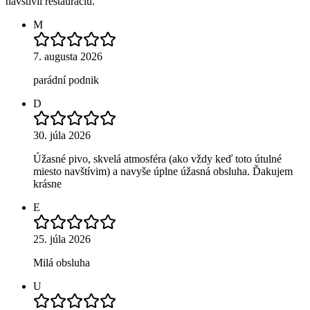
navštívil reštauráciu.
M
7. augusta 2026
parádní podnik
D
30. júla 2026
Úžasné pivo, skvelá atmosféra (ako vždy keď toto útulné
miesto navštívim) a navyše úplne úžasná obsluha. Ďakujem
krásne
E
25. júla 2026
Milá obsluha
U