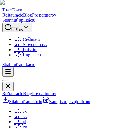
TasteTown
Reštaurácie
Blog
Pre partnerov
Stiahnuť aplikáciu
🇸🇰
sk
🇨🇿
Čeština
cs
🇸🇰
Slovenčina
sk
🇵🇱
Polski
pl
🇬🇧
English
en
Stiahnuť aplikáciu
Reštaurácie
Blog
Pre partnerov
Stiahnuť aplikáciu
Zaregistruj svoju firmu
🇨🇿
cs
🇸🇰
sk
🇵🇱
pl
🇬🇧
en