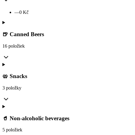
—
0
Kč
🍺 Canned Beers
16 položiek
🥨 Snacks
3 položky
🥤 Non-alcoholic beverages
5 položiek