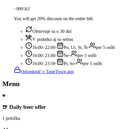
−
999
Kč
You will get 20% discount on the entire bill.
Obnovuje sa o 30 dní
V podniku aj so sebou
16:00–22:00
·
Po, Ut, St, Št
·
pre 5 osôb
16:00–21:00
·
Ne
·
pre 5 osôb
16:00–23:59
·
Pi, So
·
pre 5 osôb
Odomknúť v TasteTown app
Menu
🍺 Daily beer offer
1 položka