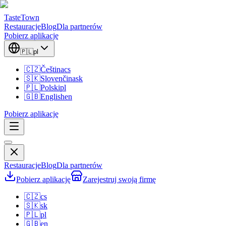
TasteTown
Restauracje
Blog
Dla partnerów
Pobierz aplikację
🇵🇱
pl
🇨🇿
Čeština
cs
🇸🇰
Slovenčina
sk
🇵🇱
Polski
pl
🇬🇧
English
en
Pobierz aplikację
Restauracje
Blog
Dla partnerów
Pobierz aplikację
Zarejestruj swoją firmę
🇨🇿
cs
🇸🇰
sk
🇵🇱
pl
🇬🇧
en