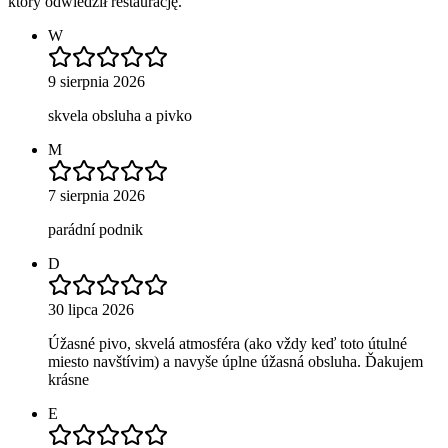
który odwiedził restaurację.
W
9 sierpnia 2026
skvela obsluha a pivko
M
7 sierpnia 2026
parádní podnik
D
30 lipca 2026
Úžasné pivo, skvelá atmosféra (ako vždy keď toto útulné
miesto navštívim) a navyše úplne úžasná obsluha. Ďakujem
krásne
E