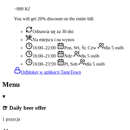
−
999
Kč
You will get 20% discount on the entire bill.
Odnawia się za 30 dni
Na miejscu i na wynos
16:00–22:00
·
Pon, Wt, Śr, Czw
·
dla 5 osób
16:00–21:00
·
Ndz
·
dla 5 osób
16:00–23:59
·
Pt, Sob
·
dla 5 osób
Odblokuj w aplikacji TasteTown
Menu
🍺 Daily beer offer
1 pozycja