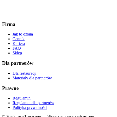
Firma
Jak to działa
Cennik
Kariera
FAQ
Sklep
Dla partnerów
Dla restauracji
Materiały dla partnerów
Prawne
Regulamin
Regulamin dla partnerów
Polityka prywatności
© 2026 TasteTown.app — Wszelkie prawa zastrzeżone.