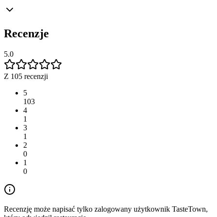
Recenzje
5.0
Z 105 recenzji
5
103
4
1
3
1
2
0
1
0
Recenzję może napisać tylko zalogowany użytkownik TasteTown,