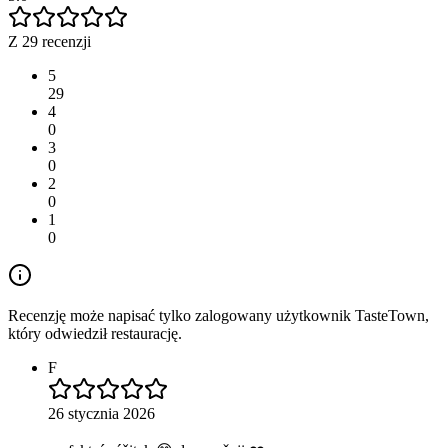
Z 29 recenzji
5
29
4
0
3
0
2
0
1
0
Recenzję może napisać tylko zalogowany użytkownik TasteTown,
który odwiedził restaurację.
F
26 stycznia 2026