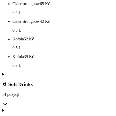
Cider strongbow
65
Kč
0.5 L
Cider strongbow
42
Kč
0.3 L
Kofola
52
Kč
0.5 L
Kofola
39
Kč
0.3 L
🥤 Soft Drinks
14 pozycji