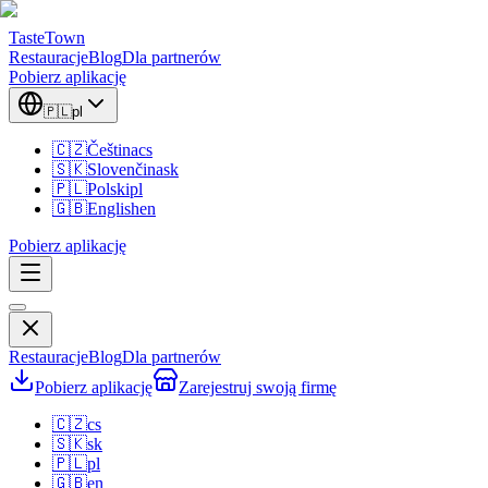
TasteTown
Restauracje
Blog
Dla partnerów
Pobierz aplikację
🇵🇱
pl
🇨🇿
Čeština
cs
🇸🇰
Slovenčina
sk
🇵🇱
Polski
pl
🇬🇧
English
en
Pobierz aplikację
Restauracje
Blog
Dla partnerów
Pobierz aplikację
Zarejestruj swoją firmę
🇨🇿
cs
🇸🇰
sk
🇵🇱
pl
🇬🇧
en