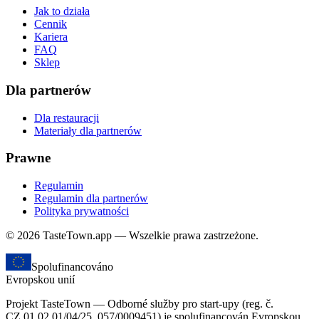
Jak to działa
Cennik
Kariera
FAQ
Sklep
Dla partnerów
Dla restauracji
Materiały dla partnerów
Prawne
Regulamin
Regulamin dla partnerów
Polityka prywatności
© 2026 TasteTown.app — Wszelkie prawa zastrzeżone.
Spolufinancováno
Evropskou unií
Projekt TasteTown — Odborné služby pro start-upy (reg. č.
CZ.01.02.01/04/25_057/0009451) je spolufinancován Evropskou