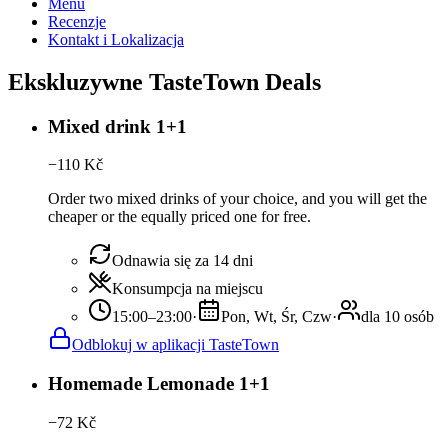
Menu
Recenzje
Kontakt i Lokalizacja
Ekskluzywne TasteTown Deals
Mixed drink 1+1
−
110
Kč
Order two mixed drinks of your choice, and you will get the
cheaper or the equally priced one for free.
Odnawia się za 14 dni
Konsumpcja na miejscu
15:00–23:00
·
Pon, Wt, Śr, Czw
·
dla 10 osób
Odblokuj w aplikacji TasteTown
Homemade Lemonade 1+1
−
72
Kč