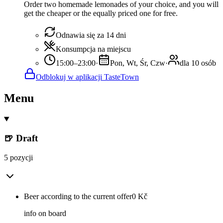
Order two homemade lemonades of your choice, and you will
get the cheaper or the equally priced one for free.
Odnawia się za 14 dni
Konsumpcja na miejscu
15:00–23:00
·
Pon, Wt, Śr, Czw
·
dla 10 osób
Odblokuj w aplikacji TasteTown
Menu
🍺 Draft
5 pozycji
Beer according to the current offer
0
Kč
info on board