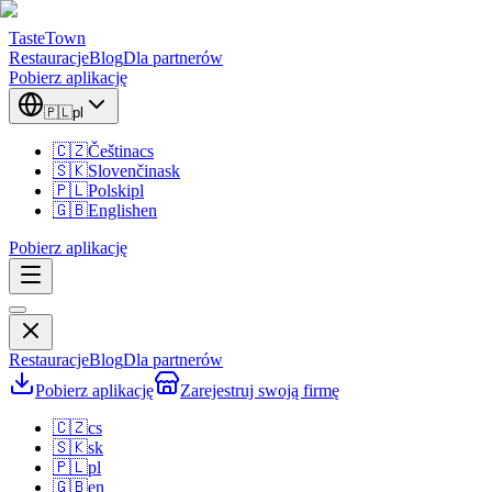
TasteTown
Restauracje
Blog
Dla partnerów
Pobierz aplikację
🇵🇱
pl
🇨🇿
Čeština
cs
🇸🇰
Slovenčina
sk
🇵🇱
Polski
pl
🇬🇧
English
en
Pobierz aplikację
Restauracje
Blog
Dla partnerów
Pobierz aplikację
Zarejestruj swoją firmę
🇨🇿
cs
🇸🇰
sk
🇵🇱
pl
🇬🇧
en