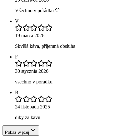
Všechno v pořádku 🤍
V
19 marca 2026
Skvělá káva, příjemná obsluha
F
30 stycznia 2026
vsechno v poradku
B
24 listopada 2025
diky za kavu
Pokaż więcej