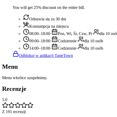
You will get 25% discount on the entire bill.
Odnawia się za 30 dni
Konsumpcja na miejscu
08:00–18:00
·
Pon, Wt, Śr, Czw, Pt
·
dla 10 osó
09:00–18:00
·
Codziennie
·
dla 10 osób
14:00–18:00
·
Codziennie
·
dla 10 osób
Odblokuj w aplikacji TasteTown
Menu
Menu wkrótce uzupełnimy.
Recenzje
5.0
Z 191 recenzji