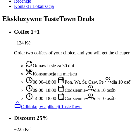
Recenzje
Kontakt i Lokalizacja
Ekskluzywne TasteTown Deals
Coffee 1+1
−
124
Kč
Order two coffees of your choice, and you will get the cheaper o
Odnawia się za 30 dni
Konsumpcja na miejscu
08:00–18:00
·
Pon, Wt, Śr, Czw, Pt
·
dla 10 osó
09:00–18:00
·
Codziennie
·
dla 10 osób
14:00–18:00
·
Codziennie
·
dla 10 osób
Odblokuj w aplikacji TasteTown
Discount 25%
−
225
Kč