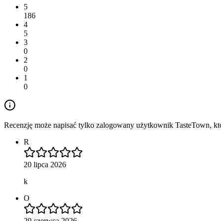
5
186
4
5
3
0
2
0
1
0
Recenzję może napisać tylko zalogowany użytkownik TasteTown, któr
R
20 lipca 2026
k
O
29 czerwca 2026