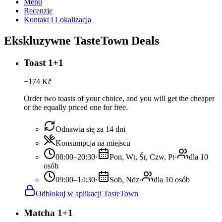
Menu
Recenzje
Kontakt i Lokalizacja
Ekskluzywne TasteTown Deals
Toast 1+1
−
174
Kč
Order two toasts of your choice, and you will get the cheaper
or the equally priced one for free.
Odnawia się za 14 dni
Konsumpcja na miejscu
08:00–20:30
·
Pon, Wt, Śr, Czw, Pt
·
dla 10
osób
09:00–14:30
·
Sob, Ndz
·
dla 10 osób
Odblokuj w aplikacji TasteTown
Matcha 1+1