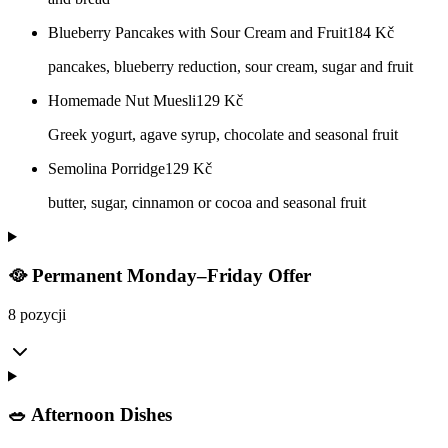
Blueberry Pancakes with Sour Cream and Fruit
184
Kč
pancakes, blueberry reduction, sour cream, sugar and fruit
Homemade Nut Muesli
129
Kč
Greek yogurt, agave syrup, chocolate and seasonal fruit
Semolina Porridge
129
Kč
butter, sugar, cinnamon or cocoa and seasonal fruit
🥘 Permanent Monday–Friday Offer
8 pozycji
🥗 Afternoon Dishes