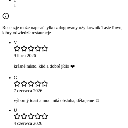
1
1
Recenzję może napisać tylko zalogowany użytkownik TasteTown,
który odwiedził restaurację.
V
9 lipca 2026
krásné místo, klid a dobré jídlo ❤️
G
7 czerwca 2026
výborný toast a moc milá obsluha, děkujeme ☺️
U
4 czerwca 2026