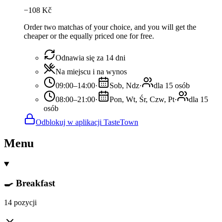
−
108
Kč
Order two matchas of your choice, and you will get the
cheaper or the equally priced one for free.
Odnawia się za 14 dni
Na miejscu i na wynos
09:00–14:00
·
Sob, Ndz
·
dla 15 osób
08:00–21:00
·
Pon, Wt, Śr, Czw, Pt
·
dla 15
osób
Odblokuj w aplikacji TasteTown
Menu
🍳 Breakfast
14 pozycji