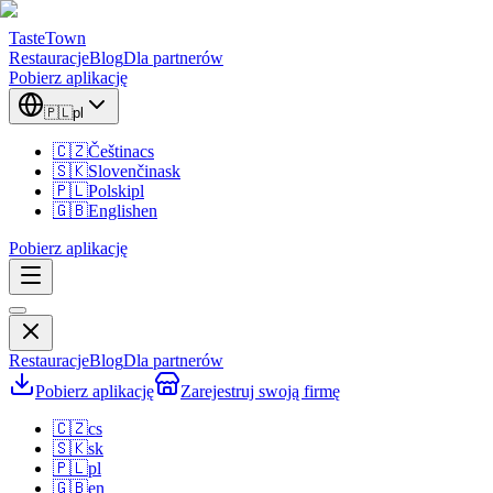
TasteTown
Restauracje
Blog
Dla partnerów
Pobierz aplikację
🇵🇱
pl
🇨🇿
Čeština
cs
🇸🇰
Slovenčina
sk
🇵🇱
Polski
pl
🇬🇧
English
en
Pobierz aplikację
Restauracje
Blog
Dla partnerów
Pobierz aplikację
Zarejestruj swoją firmę
🇨🇿
cs
🇸🇰
sk
🇵🇱
pl
🇬🇧
en