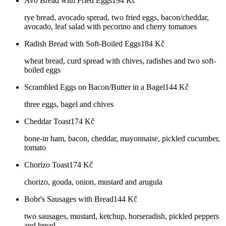
Avo Bread with Fried Eggs
194
Kč
rye bread, avocado spread, two fried eggs, bacon/cheddar,
avocado, leaf salad with pecorino and cherry tomatoes
Radish Bread with Soft-Boiled Eggs
184
Kč
wheat bread, curd spread with chives, radishes and two soft-
boiled eggs
Scrambled Eggs on Bacon/Butter in a Bagel
144
Kč
three eggs, bagel and chives
Cheddar Toast
174
Kč
bone-in ham, bacon, cheddar, mayonnaise, pickled cucumber,
tomato
Chorizo Toast
174
Kč
chorizo, gouda, onion, mustard and arugula
Bobr's Sausages with Bread
144
Kč
two sausages, mustard, ketchup, horseradish, pickled peppers
and bread