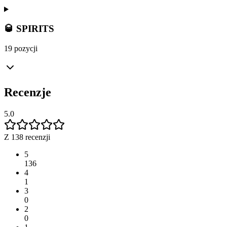
🥃 SPIRITS
19 pozycji
Recenzje
5.0
Z 138 recenzji
5
136
4
1
3
0
2
0