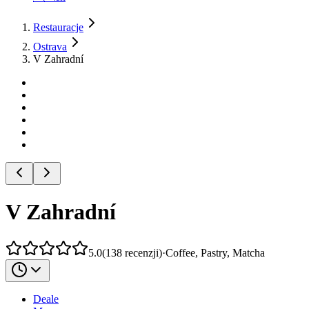
Restauracje
Ostrava
V Zahradní
V Zahradní
5.0
(
138
recenzji
)
·
Coffee, Pastry, Matcha
Deale