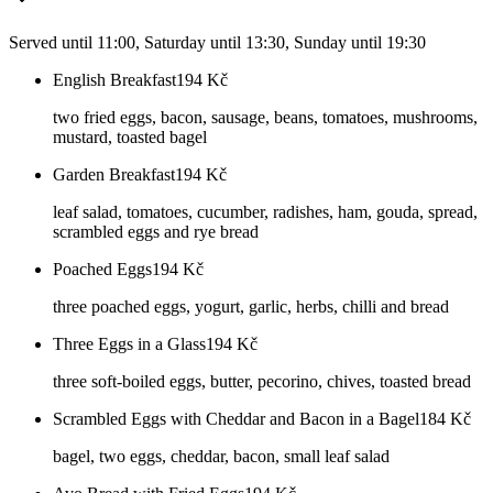
Served until 11:00, Saturday until 13:30, Sunday until 19:30
English Breakfast
194
Kč
two fried eggs, bacon, sausage, beans, tomatoes, mushrooms,
mustard, toasted bagel
Garden Breakfast
194
Kč
leaf salad, tomatoes, cucumber, radishes, ham, gouda, spread,
scrambled eggs and rye bread
Poached Eggs
194
Kč
three poached eggs, yogurt, garlic, herbs, chilli and bread
Three Eggs in a Glass
194
Kč
three soft-boiled eggs, butter, pecorino, chives, toasted bread
Scrambled Eggs with Cheddar and Bacon in a Bagel
184
Kč
bagel, two eggs, cheddar, bacon, small leaf salad