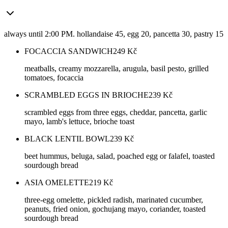
always until 2:00 PM. hollandaise 45, egg 20, pancetta 30, pastry 15
FOCACCIA SANDWICH
249
Kč
meatballs, creamy mozzarella, arugula, basil pesto, grilled
tomatoes, focaccia
SCRAMBLED EGGS IN BRIOCHE
239
Kč
scrambled eggs from three eggs, cheddar, pancetta, garlic
mayo, lamb's lettuce, brioche toast
BLACK LENTIL BOWL
239
Kč
beet hummus, beluga, salad, poached egg or falafel, toasted
sourdough bread
ASIA OMELETTE
219
Kč
three-egg omelette, pickled radish, marinated cucumber,
peanuts, fried onion, gochujang mayo, coriander, toasted
sourdough bread