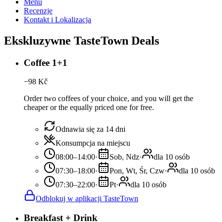
Menu
Recenzje
Kontakt i Lokalizacja
Ekskluzywne TasteTown Deals
Coffee 1+1
−
98
Kč
Order two coffees of your choice, and you will get the
cheaper or the equally priced one for free.
Odnawia się za 14 dni
Konsumpcja na miejscu
08:00–14:00
·
Sob, Ndz
·
dla 10 osób
07:30–18:00
·
Pon, Wt, Śr, Czw
·
dla 10 osób
07:30–22:00
·
Pt
·
dla 10 osób
Odblokuj w aplikacji TasteTown
Breakfast + Drink