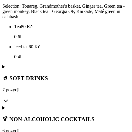
Selection: Touareg, Grandmother's basket, Ginger tea, Green tea -
green monkey, Black tea - Georgia OP, Karkade, Maté green in
calabash.
Tea
80
Kč
0.6l
Iced tea
60
Kč
0.4l
🥤 SOFT DRINKS
7 pozycji
🍹 NON-ALCOHOLIC COCKTAILS
6 pozycji