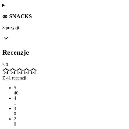
🥨 SNACKS
8 pozycji
Recenzje
5.0
Z 41 recenzji
5
40
4
1
3
0
2
0