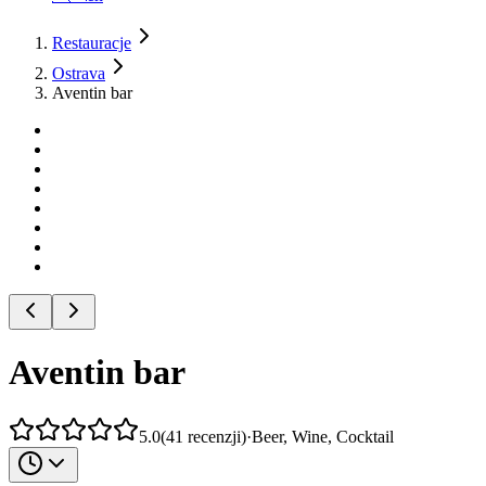
Restauracje
Ostrava
Aventin bar
Aventin bar
5.0
(
41
recenzji
)
·
Beer, Wine, Cocktail