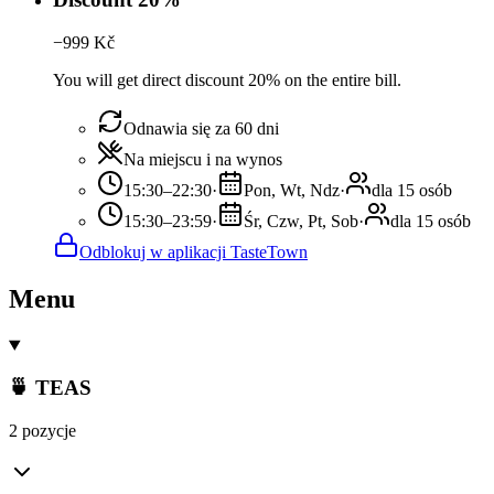
−
999
Kč
You will get direct discount 20% on the entire bill.
Odnawia się za 60 dni
Na miejscu i na wynos
15:30–22:30
·
Pon, Wt, Ndz
·
dla 15 osób
15:30–23:59
·
Śr, Czw, Pt, Sob
·
dla 15 osób
Odblokuj w aplikacji TasteTown
Menu
🍵 TEAS
2 pozycje