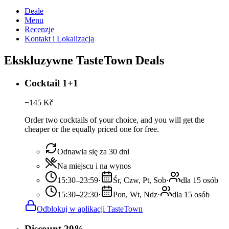
Deale
Menu
Recenzje
Kontakt i Lokalizacja
Ekskluzywne TasteTown Deals
Cocktail 1+1
−
145
Kč
Order two cocktails of your choice, and you will get the
cheaper or the equally priced one for free.
Odnawia się za 30 dni
Na miejscu i na wynos
15:30–23:59
·
Śr, Czw, Pt, Sob
·
dla 15 osób
15:30–22:30
·
Pon, Wt, Ndz
·
dla 15 osób
Odblokuj w aplikacji TasteTown
Discount 20%