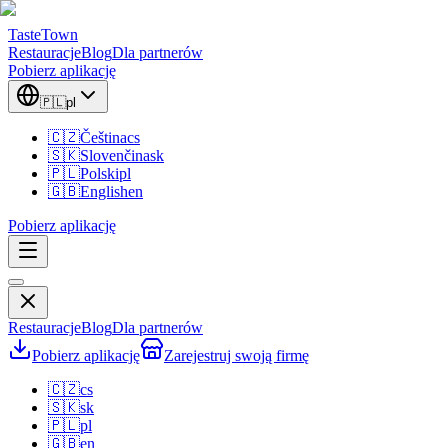
TasteTown
Restauracje
Blog
Dla partnerów
Pobierz aplikację
🇵🇱
pl
🇨🇿
Čeština
cs
🇸🇰
Slovenčina
sk
🇵🇱
Polski
pl
🇬🇧
English
en
Pobierz aplikację
Restauracje
Blog
Dla partnerów
Pobierz aplikację
Zarejestruj swoją firmę
🇨🇿
cs
🇸🇰
sk
🇵🇱
pl
🇬🇧
en