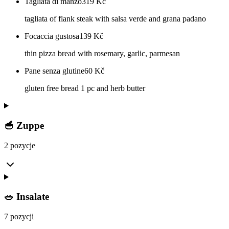
Tagliata di manzo
319
Kč
tagliata of flank steak with salsa verde and grana padano
Focaccia gustosa
139
Kč
thin pizza bread with rosemary, garlic, parmesan
Pane senza glutine
60
Kč
gluten free bread 1 pc and herb butter
🥣 Zuppe
2 pozycje
🥗 Insalate
7 pozycji