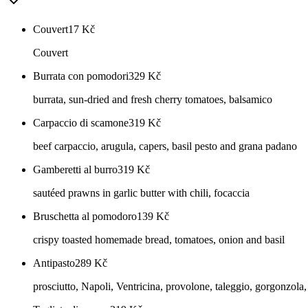
Couvert
17
Kč
Couvert
Burrata con pomodori
329
Kč
burrata, sun-dried and fresh cherry tomatoes, balsamico
Carpaccio di scamone
319
Kč
beef carpaccio, arugula, capers, basil pesto and grana padano
Gamberetti al burro
319
Kč
sautéed prawns in garlic butter with chili, focaccia
Bruschetta al pomodoro
139
Kč
crispy toasted homemade bread, tomatoes, onion and basil
Antipasto
289
Kč
prosciutto, Napoli, Ventricina, provolone, taleggio, gorgonzola,