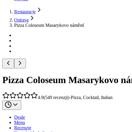
Restauracje
Ostrava
Pizza Coloseum Masarykovo náměstí
Pizza Coloseum Masarykovo ná
4.9
(
549
recenzji
)
·
Pizza, Cocktail, Italian
Deale
Menu
Recenzje