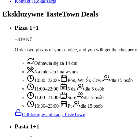
Kontakt i Lokalizacja
Ekskluzywne TasteTown Deals
Pizza 1+1
−
339
Kč
Order two pizzas of your choice, and you will get the cheaper or
Odnawia się za 14 dni
Na miejscu i na wynos
10:30–22:00
·
Pon, Wt, Śr, Czw
·
dla 15 osób
11:00–22:00
·
Ndz
·
dla 5 osób
11:00–23:00
·
Sob
·
dla 5 osób
10:30–23:00
·
Pt
·
dla 15 osób
Odblokuj w aplikacji TasteTown
Pasta 1+1