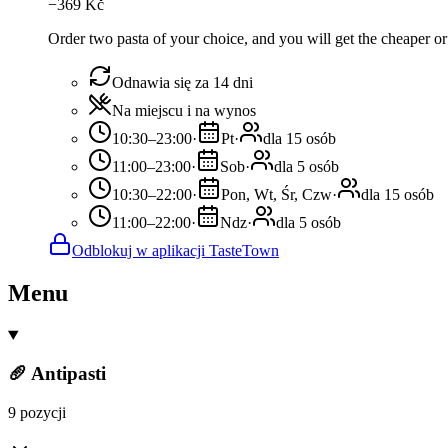
−
369
Kč
Order two pasta of your choice, and you will get the cheaper or 
Odnawia się za 14 dni
Na miejscu i na wynos
10:30–23:00
·
Pt
·
dla 15 osób
11:00–23:00
·
Sob
·
dla 5 osób
10:30–22:00
·
Pon, Wt, Śr, Czw
·
dla 15 osób
11:00–22:00
·
Ndz
·
dla 5 osób
Odblokuj w aplikacji TasteTown
Menu
🥖 Antipasti
9 pozycji