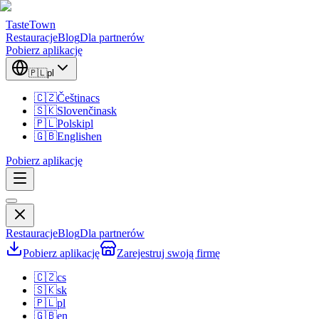
TasteTown
Restauracje
Blog
Dla partnerów
Pobierz aplikację
🇵🇱
pl
🇨🇿
Čeština
cs
🇸🇰
Slovenčina
sk
🇵🇱
Polski
pl
🇬🇧
English
en
Pobierz aplikację
Restauracje
Blog
Dla partnerów
Pobierz aplikację
Zarejestruj swoją firmę
🇨🇿
cs
🇸🇰
sk
🇵🇱
pl
🇬🇧
en