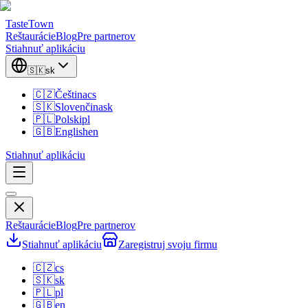
TasteTown
Reštaurácie
Blog
Pre partnerov
Stiahnuť aplikáciu
🇸🇰
sk
🇨🇿
Čeština
cs
🇸🇰
Slovenčina
sk
🇵🇱
Polski
pl
🇬🇧
English
en
Stiahnuť aplikáciu
Reštaurácie
Blog
Pre partnerov
Stiahnuť aplikáciu
Zaregistruj svoju firmu
🇨🇿
cs
🇸🇰
sk
🇵🇱
pl
🇬🇧
en