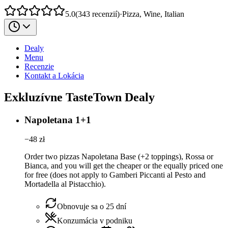
5.0
(
343
recenzií
)
·
Pizza, Wine, Italian
Dealy
Menu
Recenzie
Kontakt a Lokácia
Exkluzívne TasteTown Dealy
Napoletana 1+1
−
48
zł
Order two pizzas Napoletana Base (+2 toppings), Rossa or
Bianca, and you will get the cheaper or the equally priced one
for free (does not apply to Gamberi Piccanti al Pesto and
Mortadella al Pistacchio).
Obnovuje sa o 25 dní
Konzumácia v podniku