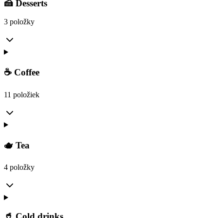
🍰 Desserts
3 položky
☕ Coffee
11 položiek
🫖 Tea
4 položky
🥤 Cold drinks