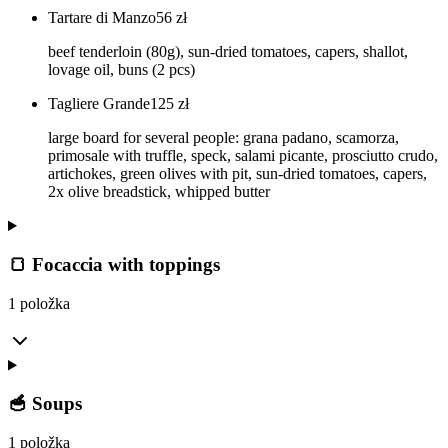
Tartare di Manzo
56
zł
beef tenderloin (80g), sun-dried tomatoes, capers, shallot,
lovage oil, buns (2 pcs)
Tagliere Grande
125
zł
large board for several people: grana padano, scamorza,
primosale with truffle, speck, salami picante, prosciutto crudo,
artichokes, green olives with pit, sun-dried tomatoes, capers,
2x olive breadstick, whipped butter
🍞 Focaccia with toppings
1 položka
🥣 Soups
1 položka