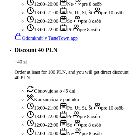
12:00–20:00
·
Ne
·
pre 8 osôb
13:00–21:00
·
Po, Ut, St, Št
·
pre 10 osôb
12:00–22:00
·
So
·
pre 8 osôb
13:00–22:00
·
Pi
·
pre 8 osôb
Odomknúť v TasteTown app
Discount 40 PLN
−
40
zł
Order at least for 100 PLN, and you will get direct discount
40 PLN.
Obnovuje sa o 45 dní
Konzumácia v podniku
13:00–21:00
·
Po, Ut, St, Št
·
pre 10 osôb
13:00–22:00
·
Pi
·
pre 8 osôb
12:00–22:00
·
So
·
pre 8 osôb
12:00–20:00
·
Ne
·
pre 8 osôb