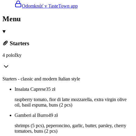
Odomknúť v TasteTown app
Menu
🥖 Starters
4 položky
Starters - classic and modern Italian style
Insalata Caprese
35
zł
raspberry tomato, fior di latte mozzarella, extra virgin olive
oil, basil espuma, buns (2 pcs)
Gamberi al Burro
49
zł
shrimps (5 pcs), peperoncino, garlic, butter, parsley, cherry
tomatoes, buns (2 pcs)