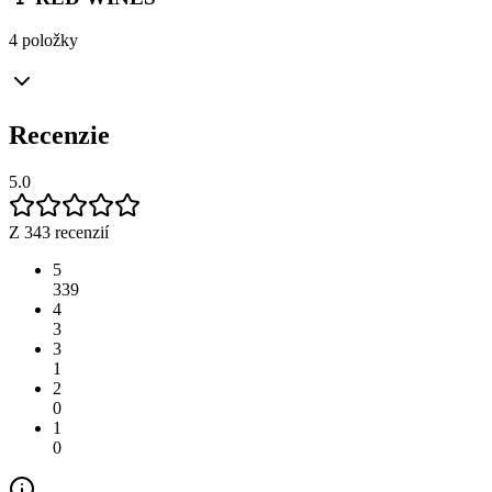
4 položky
Recenzie
5.0
Z 343 recenzií
5
339
4
3
3
1
2
0
1
0