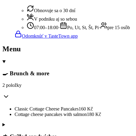
Obnovuje sa o 30 dní
V podniku aj so sebou
07:00–18:00
·
Po, Ut, St, Št, Pi
·
pre 15 osôb
Odomknúť v TasteTown app
Menu
🍳 Brunch & more
2 položky
Classic Cottage Cheese Pancakes
160
Kč
Cottage cheese pancakes with salmon
180
Kč