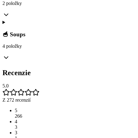
2 položky
🥣 Soups
4 položky
Recenzie
5.0
Z 272 recenzií
5
266
4
3
3