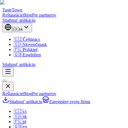
TasteTown
Reštaurácie
Blog
Pre partnerov
Stiahnuť aplikáciu
🇸🇰
sk
🇨🇿
Čeština
cs
🇸🇰
Slovenčina
sk
🇵🇱
Polski
pl
🇬🇧
English
en
Stiahnuť aplikáciu
Reštaurácie
Blog
Pre partnerov
Stiahnuť aplikáciu
Zaregistruj svoju firmu
🇨🇿
cs
🇸🇰
sk
🇵🇱
pl
🇬🇧
en