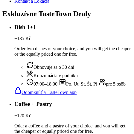
Kontakt a Lokácia
Exkluzívne TasteTown Dealy
Dish 1+1
−
185
Kč
Order two dishes of your choice, and you will get the cheaper
or the equally priced one for free.
Obnovuje sa o 30 dní
Konzumácia v podniku
07:00–18:00
·
Po, Ut, St, Št, Pi
·
pre 5 osôb
Odomknúť v TasteTown app
Coffee + Pastry
−
120
Kč
Oder a coffee and a pastry of your choice, and you will get
the cheaper or equally priced one for free.