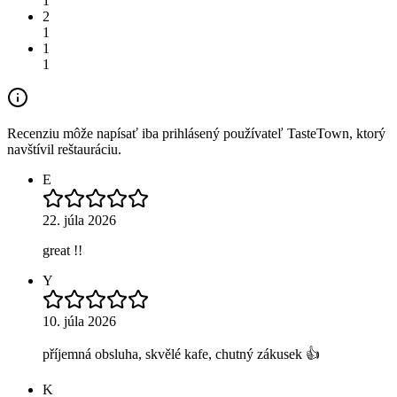
1
2
1
1
1
Recenziu môže napísať iba prihlásený používateľ TasteTown, ktorý
navštívil reštauráciu.
E
22. júla 2026
great !!
Y
10. júla 2026
příjemná obsluha, skvělé kafe, chutný zákusek 👍
K