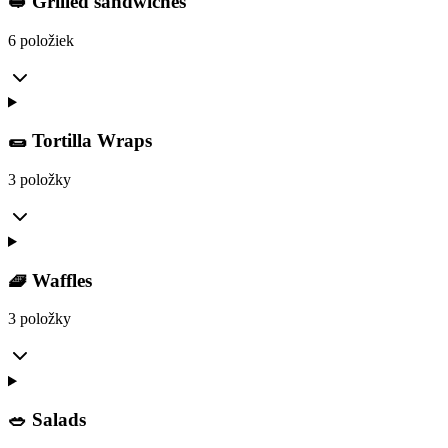
🥪 Grilled sandwiches
6 položiek
🌯 Tortilla Wraps
3 položky
🧇 Waffles
3 položky
🥗 Salads