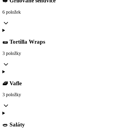
🥪 Grilované sendviče
6 položek
🌯 Tortilla Wraps
3 položky
🧇 Vafle
3 položky
🥗 Saláty