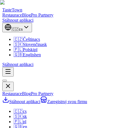
TasteTown
Restaurace
Blog
Pro Partnery
Stáhnout aplikaci
🇨🇿
cs
🇨🇿
Čeština
cs
🇸🇰
Slovenčina
sk
🇵🇱
Polski
pl
🇬🇧
English
en
Stáhnout aplikaci
Restaurace
Blog
Pro Partnery
Stáhnout aplikaci
Zaregistruj svou firmu
🇨🇿
cs
🇸🇰
sk
🇵🇱
pl
🇬🇧
en