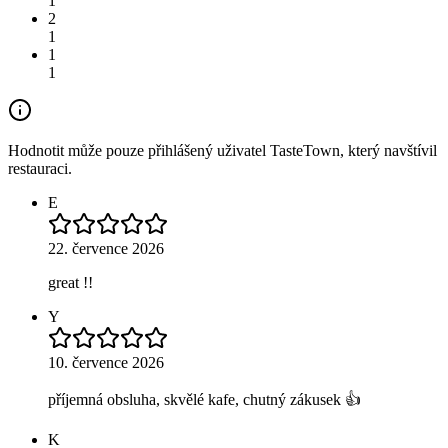
1
2
1
1
1
Hodnotit může pouze přihlášený uživatel TasteTown, který navštívil
restauraci.
E
22. července 2026
great !!
Y
10. července 2026
příjemná obsluha, skvělé kafe, chutný zákusek 👍
K