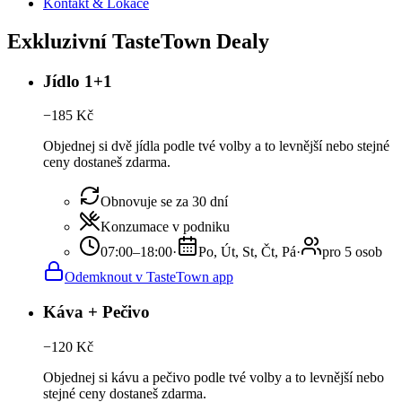
Kontakt & Lokace
Exkluzivní TasteTown Dealy
Jídlo 1+1
−
185
Kč
Objednej si dvě jídla podle tvé volby a to levnější nebo stejné
ceny dostaneš zdarma.
Obnovuje se za 30 dní
Konzumace v podniku
07:00–18:00
·
Po, Út, St, Čt, Pá
·
pro 5 osob
Odemknout v TasteTown app
Káva + Pečivo
−
120
Kč
Objednej si kávu a pečivo podle tvé volby a to levnější nebo
stejné ceny dostaneš zdarma.