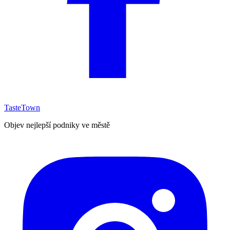
TasteTown
Objev nejlepší podniky ve městě