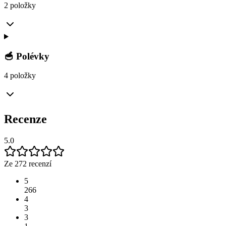
2 položky
🥣 Polévky
4 položky
Recenze
5.0
Ze 272 recenzí
5
266
4
3
3