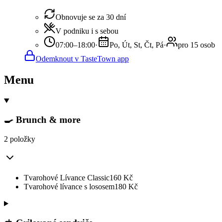
Obnovuje se za 30 dní
V podniku i s sebou
07:00–18:00
·
Po, Út, St, Čt, Pá
·
pro 15 osob
Odemknout v TasteTown app
Menu
🍳 Brunch & more
2 položky
Tvarohové Lívance Classic
160
Kč
Tvarohové lívance s lososem
180
Kč