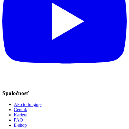
Spoločnosť
Ako to funguje
Cenník
Kariéra
FAQ
E-shop