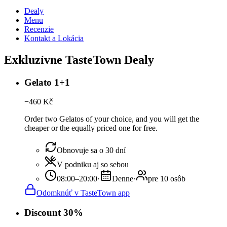
Dealy
Menu
Recenzie
Kontakt a Lokácia
Exkluzívne TasteTown Dealy
Gelato 1+1
−
460
Kč
Order two Gelatos of your choice, and you will get the
cheaper or the equally priced one for free.
Obnovuje sa o 30 dní
V podniku aj so sebou
08:00–20:00
·
Denne
·
pre 10 osôb
Odomknúť v TasteTown app
Discount 30%