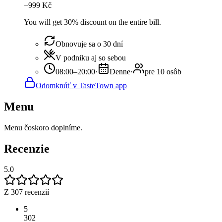
−
999
Kč
You will get 30% discount on the entire bill.
Obnovuje sa o 30 dní
V podniku aj so sebou
08:00–20:00
·
Denne
·
pre 10 osôb
Odomknúť v TasteTown app
Menu
Menu čoskoro doplníme.
Recenzie
5.0
Z 307 recenzií
5
302