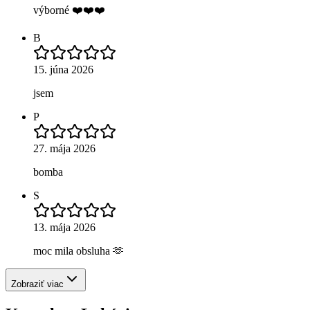
výborné ❤️❤️❤️
B
15. júna 2026
jsem
P
27. mája 2026
bomba
S
13. mája 2026
moc mila obsluha 🫶
Zobraziť viac