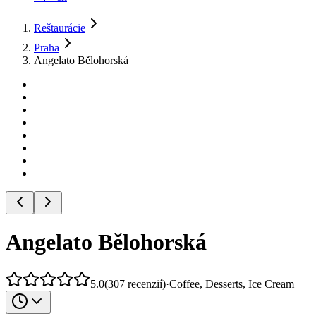
Reštaurácie
Praha
Angelato Bělohorská
Angelato Bělohorská
5.0
(
307
recenzií
)
·
Coffee, Desserts, Ice Cream