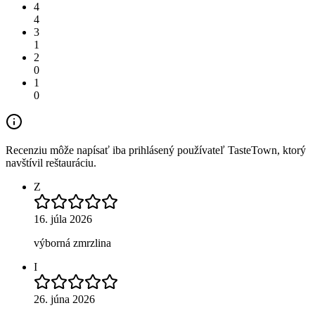
4
4
3
1
2
0
1
0
Recenziu môže napísať iba prihlásený používateľ TasteTown, ktorý
navštívil reštauráciu.
Z
16. júla 2026
výborná zmrzlina
I
26. júna 2026