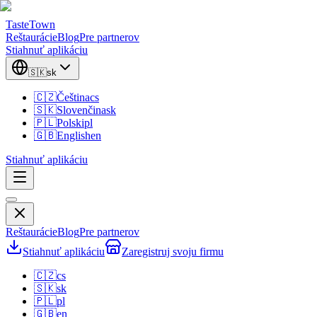
TasteTown
Reštaurácie
Blog
Pre partnerov
Stiahnuť aplikáciu
🇸🇰
sk
🇨🇿
Čeština
cs
🇸🇰
Slovenčina
sk
🇵🇱
Polski
pl
🇬🇧
English
en
Stiahnuť aplikáciu
Reštaurácie
Blog
Pre partnerov
Stiahnuť aplikáciu
Zaregistruj svoju firmu
🇨🇿
cs
🇸🇰
sk
🇵🇱
pl
🇬🇧
en