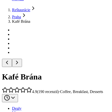
Reštaurácie
Praha
Kafé Brána
Kafé Brána
4.9
(
190
recenzií
)
·
Coffee, Breakfast, Desserts
Dealy