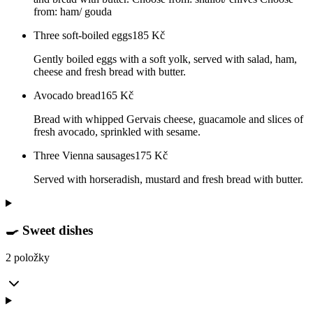
from: ham/ gouda
Three soft-boiled eggs
185
Kč
Gently boiled eggs with a soft yolk, served with salad, ham,
cheese and fresh bread with butter.
Avocado bread
165
Kč
Bread with whipped Gervais cheese, guacamole and slices of
fresh avocado, sprinkled with sesame.
Three Vienna sausages
175
Kč
Served with horseradish, mustard and fresh bread with butter.
🍳 Sweet dishes
2 položky