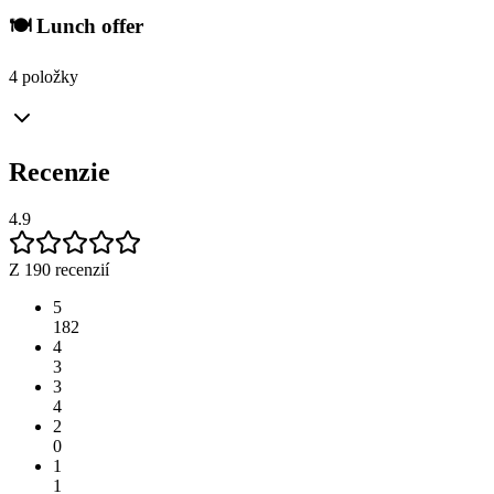
🍽️ Lunch offer
4 položky
Recenzie
4.9
Z 190 recenzií
5
182
4
3
3
4
2
0
1
1