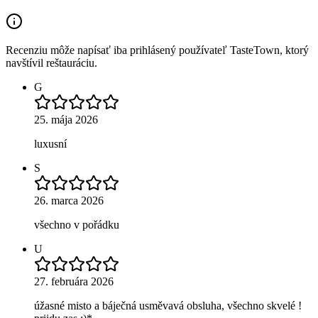
Recenziu môže napísať iba prihlásený používateľ TasteTown, ktorý
navštívil reštauráciu.
G
25. mája 2026
luxusní
S
26. marca 2026
všechno v pořádku
U
27. februára 2026
úžasné misto a báječná usměvavá obsluha, všechno skvelé !