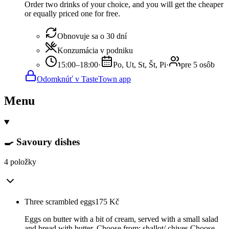
Order two drinks of your choice, and you will get the cheaper
or equally priced one for free.
Obnovuje sa o 30 dní
Konzumácia v podniku
15:00–18:00
·
Po, Ut, St, Št, Pi
·
pre 5 osôb
Odomknúť v TasteTown app
Menu
🍳 Savoury dishes
4 položky
Three scrambled eggs
175
Kč
Eggs on butter with a bit of cream, served with a small salad
and bread with butter. Choose from: shallot/ chives Choose