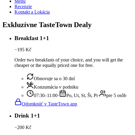
Menu
Recenzie
Kontakt a Lokácia
Exkluzívne TasteTown Dealy
Breakfast 1+1
−
195
Kč
Order two breakfasts of your choice, and you will get the
cheaper or the equally priced one for free.
Obnovuje sa o 30 dní
Konzumácia v podniku
07:30–11:00
·
Po, Ut, St, Št, Pi
·
pre 5 osôb
Odomknúť v TasteTown app
Drink 1+1
−
200
Kč