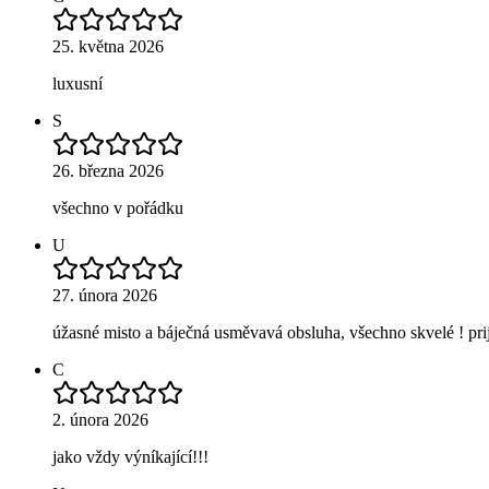
25. května 2026
luxusní
S
26. března 2026
všechno v pořádku
U
27. února 2026
úžasné misto a báječná usměvavá obsluha, všechno skvelé ! prij
C
2. února 2026
jako vždy výníkající!!!