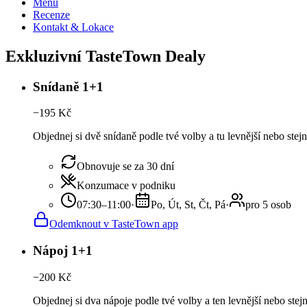
Menu
Recenze
Kontakt & Lokace
Exkluzivní TasteTown Dealy
Snídaně 1+1
−
195
Kč
Objednej si dvě snídaně podle tvé volby a tu levnější nebo ste
Obnovuje se za 30 dní
Konzumace v podniku
07:30–11:00
·
Po, Út, St, Čt, Pá
·
pro 5 osob
Odemknout v TasteTown app
Nápoj 1+1
−
200
Kč
Objednej si dva nápoje podle tvé volby a ten levnější nebo ste