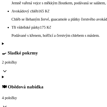
Jemně vařená vejce s měkkým žloutkem, podávaná se salátem,
Avokádový chléb
165
Kč
Chléb se šlehaným žervé, guacamole a plátky čerstvého avok
Tři vídeňské párky
175
Kč
Podávané s křenem, hořčicí a čerstvým chlebem s máslem.
🍳 Sladké pokrmy
2 položky
🍽️ Obědová nabídka
4 položky