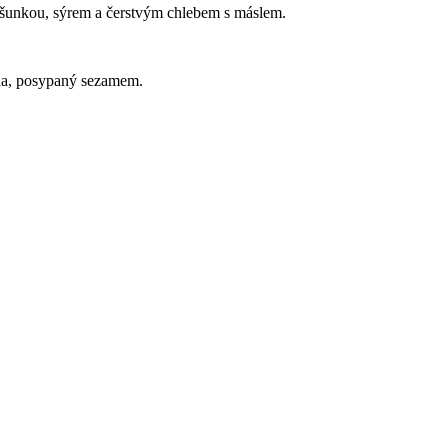
 šunkou, sýrem a čerstvým chlebem s máslem.
áda, posypaný sezamem.