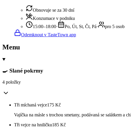
Obnovuje se za 30 dní
Konzumace v podniku
15:00–18:00
·
Po, Út, St, Čt, Pá
·
pro 5 osob
Odemknout v TasteTown app
Menu
🍳 Slané pokrmy
4 položky
Tři míchaná vejce
175
Kč
Vajíčka na másle s trochou smetany, podávaná se salátkem a chl
Tři vejce na hniličku
185
Kč