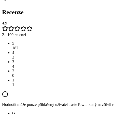
Recenze
4.9
Ze 190 recenzí
5
182
4
3
3
4
2
0
1
1
Hodnotit může pouze přihlášený uživatel TasteTown, který navštívil re
G