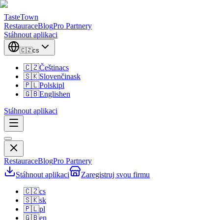
TasteTown
Restaurace
Blog
Pro Partnery
Stáhnout aplikaci
🇨🇿
cs
🇨🇿
Čeština
cs
🇸🇰
Slovenčina
sk
🇵🇱
Polski
pl
🇬🇧
English
en
Stáhnout aplikaci
Restaurace
Blog
Pro Partnery
Stáhnout aplikaci
Zaregistruj svou firmu
🇨🇿
cs
🇸🇰
sk
🇵🇱
pl
🇬🇧
en