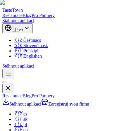
TasteTown
Restaurace
Blog
Pro Partnery
Stáhnout aplikaci
🇨🇿
cs
🇨🇿
Čeština
cs
🇸🇰
Slovenčina
sk
🇵🇱
Polski
pl
🇬🇧
English
en
Stáhnout aplikaci
Restaurace
Blog
Pro Partnery
Stáhnout aplikaci
Zaregistruj svou firmu
🇨🇿
cs
🇸🇰
sk
🇵🇱
pl
🇬🇧
en