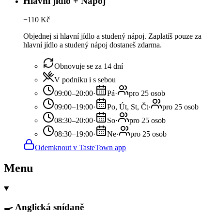
Hlavní jídlo + Nápoj
−
110
Kč
Objednej si hlavní jídlo a studený nápoj. Zaplatíš pouze za
hlavní jídlo a studený nápoj dostaneš zdarma.
Obnovuje se za 14 dní
V podniku i s sebou
09:00–20:00
·
Pá
·
pro 25 osob
09:00–19:00
·
Po, Út, St, Čt
·
pro 25 osob
08:30–20:00
·
So
·
pro 25 osob
08:30–19:00
·
Ne
·
pro 25 osob
Odemknout v TasteTown app
Menu
🍳 Anglická snídaně