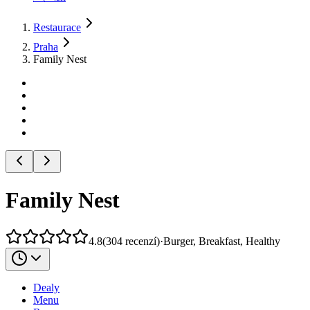
Restaurace
Praha
Family Nest
Family Nest
4.8
(
304
recenzí
)
·
Burger, Breakfast, Healthy
Dealy
Menu