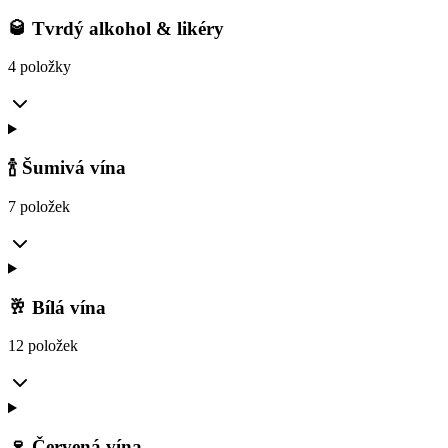
🥃 Tvrdý alkohol & likéry
4 položky
🍾 Šumivá vína
7 položek
🥂 Bílá vína
12 položek
🍷 Červená vína