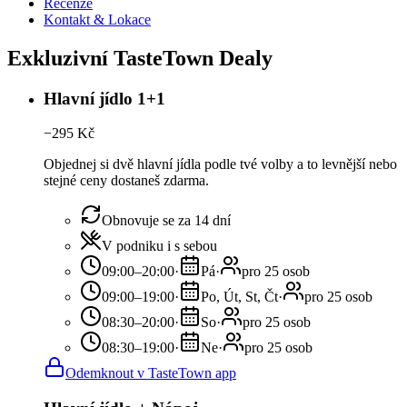
Recenze
Kontakt & Lokace
Exkluzivní TasteTown Dealy
Hlavní jídlo 1+1
−
295
Kč
Objednej si dvě hlavní jídla podle tvé volby a to levnější nebo
stejné ceny dostaneš zdarma.
Obnovuje se za 14 dní
V podniku i s sebou
09:00–20:00
·
Pá
·
pro 25 osob
09:00–19:00
·
Po, Út, St, Čt
·
pro 25 osob
08:30–20:00
·
So
·
pro 25 osob
08:30–19:00
·
Ne
·
pro 25 osob
Odemknout v TasteTown app