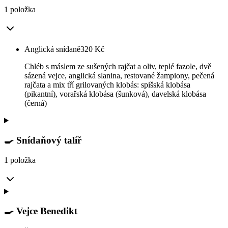
1 položka
Anglická snídaně
320
Kč
Chléb s máslem ze sušených rajčat a oliv, teplé fazole, dvě
sázená vejce, anglická slanina, restované žampiony, pečená
rajčata a mix tří grilovaných klobás: spišská klobása
(pikantní), vorařská klobása (šunková), davelská klobása
(černá)
🍳 Snídaňový talíř
1 položka
🍳 Vejce Benedikt