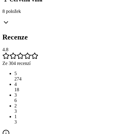
8 položek
Recenze
4.8
Ze 304 recenzí
5
274
4
18
3
6
2
3
1
3