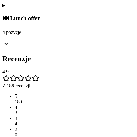
🍽️ Lunch offer
4 pozycje
Recenzje
4.9
Z 188 recenzji
5
180
4
3
3
4
2
0