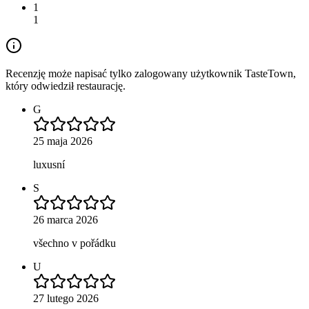
1
1
Recenzję może napisać tylko zalogowany użytkownik TasteTown,
który odwiedził restaurację.
G
25 maja 2026
luxusní
S
26 marca 2026
všechno v pořádku
U
27 lutego 2026