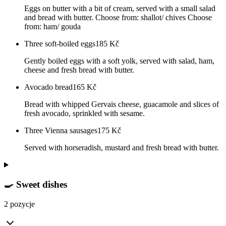
Eggs on butter with a bit of cream, served with a small salad
and bread with butter. Choose from: shallot/ chives Choose
from: ham/ gouda
Three soft-boiled eggs
185
Kč
Gently boiled eggs with a soft yolk, served with salad, ham,
cheese and fresh bread with butter.
Avocado bread
165
Kč
Bread with whipped Gervais cheese, guacamole and slices of
fresh avocado, sprinkled with sesame.
Three Vienna sausages
175
Kč
Served with horseradish, mustard and fresh bread with butter.
🍳 Sweet dishes
2 pozycje