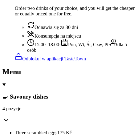
Order two drinks of your choice, and you will get the cheaper
or equally priced one for free.
Odnawia się za 30 dni
Konsumpcja na miejscu
15:00–18:00
·
Pon, Wt, Śr, Czw, Pt
·
dla 5
osób
Odblokuj w aplikacji TasteTown
Menu
🍳 Savoury dishes
4 pozycje
Three scrambled eggs
175
Kč