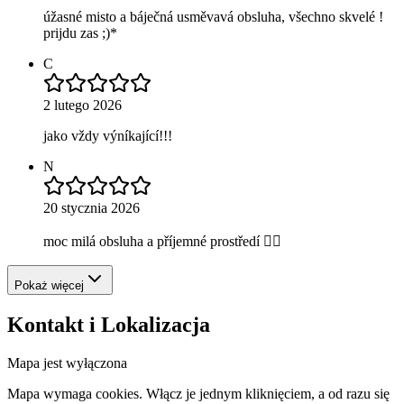
úžasné misto a báječná usměvavá obsluha, všechno skvelé !
prijdu zas ;)*
C
2 lutego 2026
jako vždy výníkající!!!
N
20 stycznia 2026
moc milá obsluha a příjemné prostředí 👍🏼
Pokaż więcej
Kontakt i Lokalizacja
Mapa jest wyłączona
Mapa wymaga cookies. Włącz je jednym kliknięciem, a od razu się