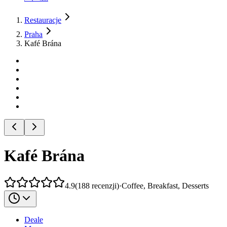
Restauracje
Praha
Kafé Brána
Kafé Brána
4.9
(
188
recenzji
)
·
Coffee, Breakfast, Desserts
Deale