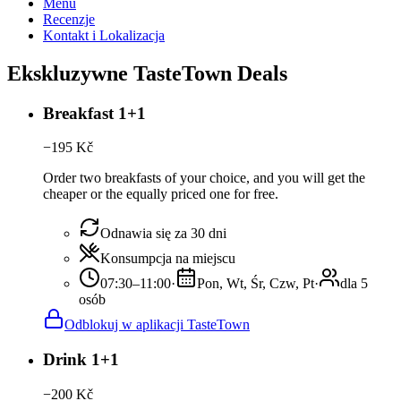
Menu
Recenzje
Kontakt i Lokalizacja
Ekskluzywne TasteTown Deals
Breakfast 1+1
−
195
Kč
Order two breakfasts of your choice, and you will get the
cheaper or the equally priced one for free.
Odnawia się za 30 dni
Konsumpcja na miejscu
07:30–11:00
·
Pon, Wt, Śr, Czw, Pt
·
dla 5
osób
Odblokuj w aplikacji TasteTown
Drink 1+1
−
200
Kč