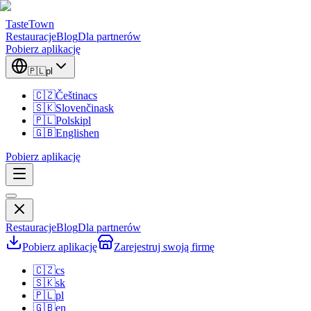
TasteTown
Restauracje
Blog
Dla partnerów
Pobierz aplikację
🇵🇱
pl
🇨🇿
Čeština
cs
🇸🇰
Slovenčina
sk
🇵🇱
Polski
pl
🇬🇧
English
en
Pobierz aplikację
Restauracje
Blog
Dla partnerów
Pobierz aplikację
Zarejestruj swoją firmę
🇨🇿
cs
🇸🇰
sk
🇵🇱
pl
🇬🇧
en