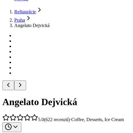
Reštaurácie
Praha
Angelato Dejvická
Angelato Dejvická
5.0
(
622
recenzií
)
·
Coffee, Desserts, Ice Cream