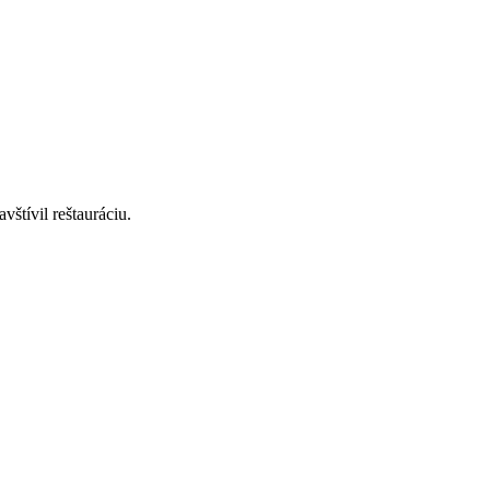
štívil reštauráciu.