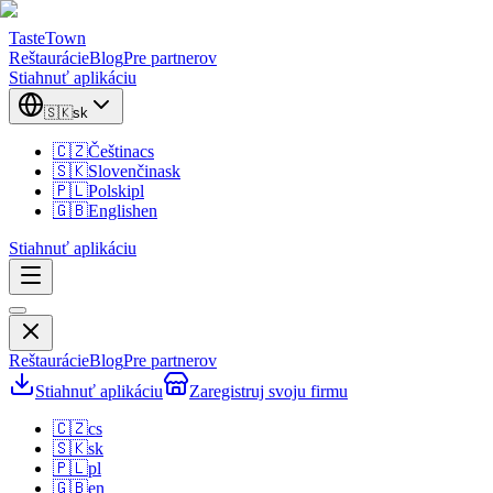
TasteTown
Reštaurácie
Blog
Pre partnerov
Stiahnuť aplikáciu
🇸🇰
sk
🇨🇿
Čeština
cs
🇸🇰
Slovenčina
sk
🇵🇱
Polski
pl
🇬🇧
English
en
Stiahnuť aplikáciu
Reštaurácie
Blog
Pre partnerov
Stiahnuť aplikáciu
Zaregistruj svoju firmu
🇨🇿
cs
🇸🇰
sk
🇵🇱
pl
🇬🇧
en