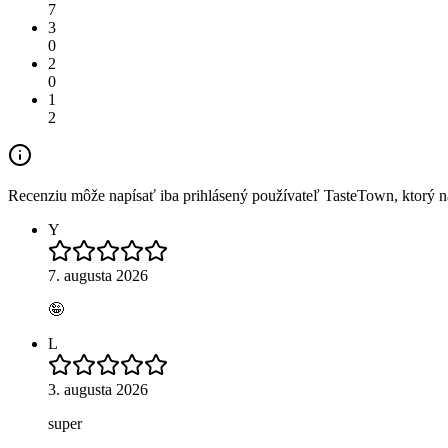
7
3
0
2
0
1
2
Recenziu môže napísať iba prihlásený používateľ TasteTown, ktorý nav
Y
7. augusta 2026
🤪
L
3. augusta 2026
super