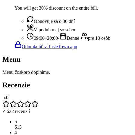
You will get 30% discount on the entire bill.
Obnovuje sa o 30 dní
V podniku aj so sebou
09:00–20:00
·
Denne
·
pre 10 osôb
Odomknúť v TasteTown app
Menu
Menu čoskoro doplníme.
Recenzie
5.0
Z 622 recenzií
5
613
4