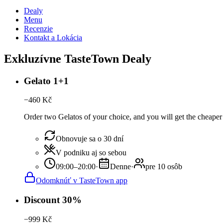
Dealy
Menu
Recenzie
Kontakt a Lokácia
Exkluzívne TasteTown Dealy
Gelato 1+1
−
460
Kč
Order two Gelatos of your choice, and you will get the cheaper o
Obnovuje sa o 30 dní
V podniku aj so sebou
09:00–20:00
·
Denne
·
pre 10 osôb
Odomknúť v TasteTown app
Discount 30%
−
999
Kč