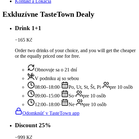
Kontakt a Lokácia
Exkluzívne TasteTown Dealy
Drink 1+1
−
165
Kč
Order two drinks of your choice, and you will get the cheaper
or the equally priced one for free.
Obnovuje sa o 21 dní
V podniku aj so sebou
08:00–18:00
·
Po, Ut, St, Št, Pi
·
pre 10 osôb
09:00–15:00
·
So
·
pre 10 osôb
12:00–18:00
·
Ne
·
pre 10 osôb
Odomknúť v TasteTown app
Discount 25%
−
999
Kč