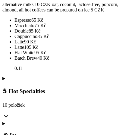
alternative milks 10 CZK oat, coconut, lactose-free, popcorn,
almond, all hot coffees can be prepared on ice 5 CZK
Espresso
65
Kč
Macchiato
75
Kč
Double
85
Kč
Cappuccino
85
Kč
Latte
90
Kč
Latte
105
Kč
Flat White
95
Kč
Batch Brew
40
Kč
0.1l
☕ Hot Specialties
10 položiek