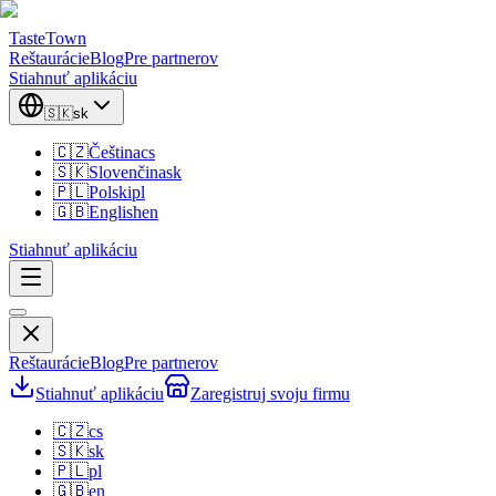
TasteTown
Reštaurácie
Blog
Pre partnerov
Stiahnuť aplikáciu
🇸🇰
sk
🇨🇿
Čeština
cs
🇸🇰
Slovenčina
sk
🇵🇱
Polski
pl
🇬🇧
English
en
Stiahnuť aplikáciu
Reštaurácie
Blog
Pre partnerov
Stiahnuť aplikáciu
Zaregistruj svoju firmu
🇨🇿
cs
🇸🇰
sk
🇵🇱
pl
🇬🇧
en