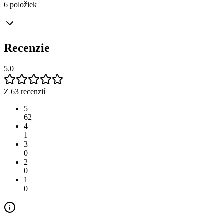
6 položiek
Recenzie
5.0
Z 63 recenzií
5
62
4
1
3
0
2
0
1
0