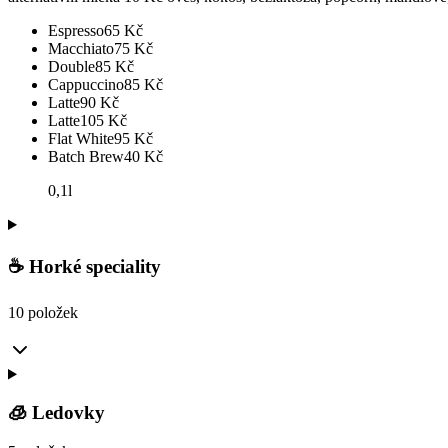
Espresso
65
Kč
Macchiato
75
Kč
Double
85
Kč
Cappuccino
85
Kč
Latte
90
Kč
Latte
105
Kč
Flat White
95
Kč
Batch Brew
40
Kč
0,1l
☕ Horké speciality
10 položek
🧊 Ledovky