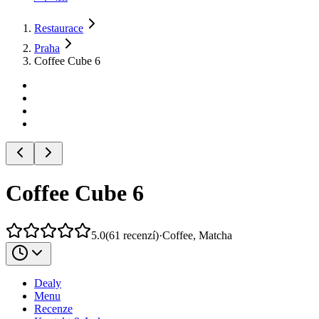
Restaurace
Praha
Coffee Cube 6
Coffee Cube 6
5.0
(
61
recenzí
)
·
Coffee, Matcha
Dealy
Menu
Recenze