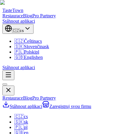
TasteTown
Restaurace
Blog
Pro Partnery
Stáhnout aplikaci
🇨🇿
cs
🇨🇿
Čeština
cs
🇸🇰
Slovenčina
sk
🇵🇱
Polski
pl
🇬🇧
English
en
Stáhnout aplikaci
Restaurace
Blog
Pro Partnery
Stáhnout aplikaci
Zaregistruj svou firmu
🇨🇿
cs
🇸🇰
sk
🇵🇱
pl
🇬🇧
en