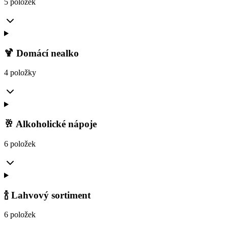
5 položek
🍹 Domácí nealko
4 položky
🥂 Alkoholické nápoje
6 položek
🍾 Lahvový sortiment
6 položek