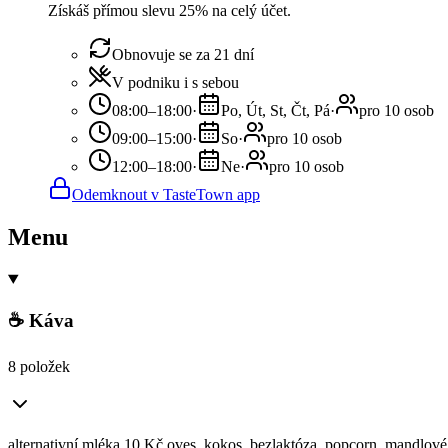
Získáš přímou slevu 25% na celý účet.
Obnovuje se za 21 dní
V podniku i s sebou
08:00–18:00
·
Po, Út, St, Čt, Pá
·
pro 10 osob
09:00–15:00
·
So
·
pro 10 osob
12:00–18:00
·
Ne
·
pro 10 osob
Odemknout v TasteTown app
Menu
☕ Káva
8 položek
alternativní mléka 10 Kč oves, kokos, bezlaktóza, popcorn, mandlové,