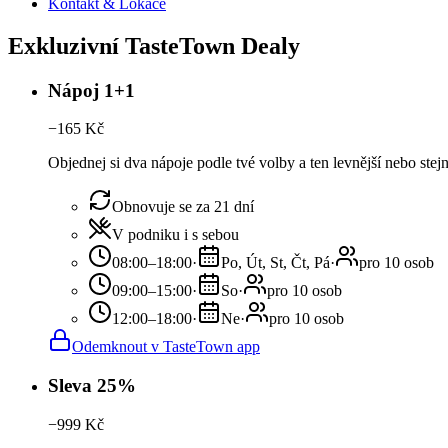
Kontakt & Lokace
Exkluzivní TasteTown Dealy
Nápoj 1+1
−
165
Kč
Objednej si dva nápoje podle tvé volby a ten levnější nebo ste
Obnovuje se za 21 dní
V podniku i s sebou
08:00–18:00
·
Po, Út, St, Čt, Pá
·
pro 10 osob
09:00–15:00
·
So
·
pro 10 osob
12:00–18:00
·
Ne
·
pro 10 osob
Odemknout v TasteTown app
Sleva 25%
−
999
Kč