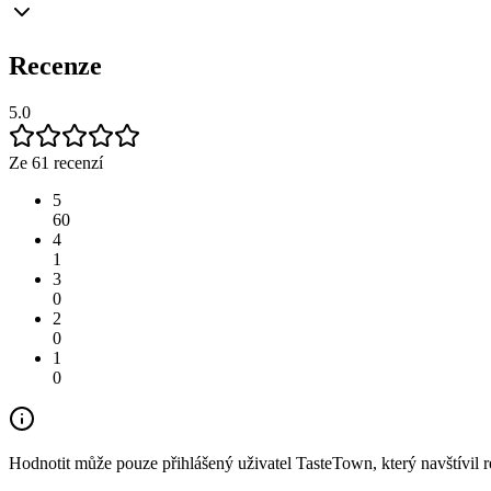
Recenze
5.0
Ze 61 recenzí
5
60
4
1
3
0
2
0
1
0
Hodnotit může pouze přihlášený uživatel TasteTown, který navštívil re