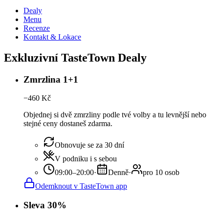
Dealy
Menu
Recenze
Kontakt & Lokace
Exkluzivní TasteTown Dealy
Zmrzlina 1+1
−
460
Kč
Objednej si dvě zmrzliny podle tvé volby a tu levnější nebo
stejné ceny dostaneš zdarma.
Obnovuje se za 30 dní
V podniku i s sebou
09:00–20:00
·
Denně
·
pro 10 osob
Odemknout v TasteTown app
Sleva 30%