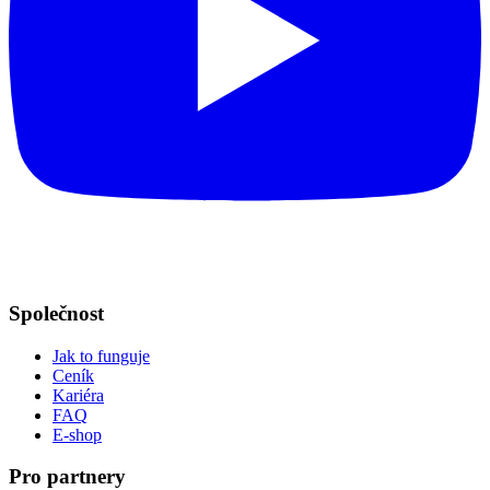
Společnost
Jak to funguje
Ceník
Kariéra
FAQ
E-shop
Pro partnery