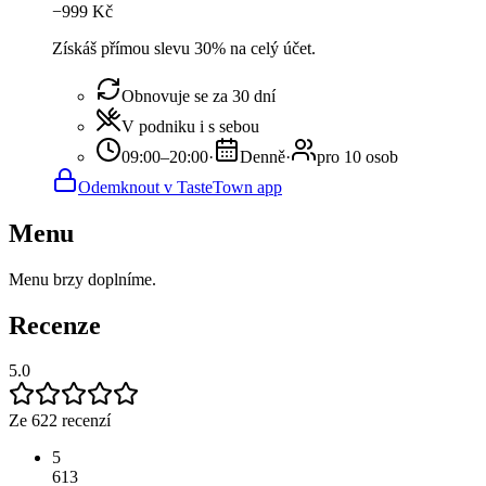
−
999
Kč
Získáš přímou slevu 30% na celý účet.
Obnovuje se za 30 dní
V podniku i s sebou
09:00–20:00
·
Denně
·
pro 10 osob
Odemknout v TasteTown app
Menu
Menu brzy doplníme.
Recenze
5.0
Ze 622 recenzí
5
613