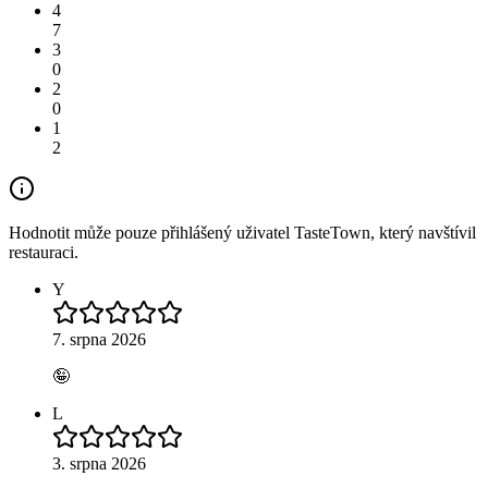
4
7
3
0
2
0
1
2
Hodnotit může pouze přihlášený uživatel TasteTown, který navštívil
restauraci.
Y
7. srpna 2026
🤪
L
3. srpna 2026