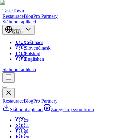
TasteTown
Restaurace
Blog
Pro Partnery
Stáhnout aplikaci
🇨🇿
cs
🇨🇿
Čeština
cs
🇸🇰
Slovenčina
sk
🇵🇱
Polski
pl
🇬🇧
English
en
Stáhnout aplikaci
Restaurace
Blog
Pro Partnery
Stáhnout aplikaci
Zaregistruj svou firmu
🇨🇿
cs
🇸🇰
sk
🇵🇱
pl
🇬🇧
en