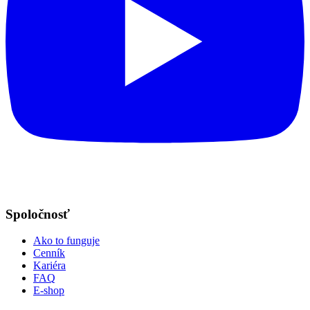
Spoločnosť
Ako to funguje
Cenník
Kariéra
FAQ
E-shop