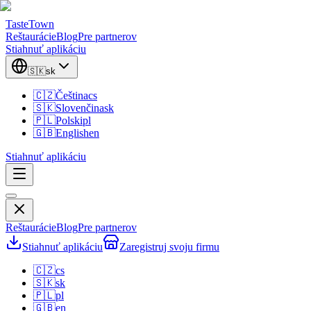
TasteTown
Reštaurácie
Blog
Pre partnerov
Stiahnuť aplikáciu
🇸🇰
sk
🇨🇿
Čeština
cs
🇸🇰
Slovenčina
sk
🇵🇱
Polski
pl
🇬🇧
English
en
Stiahnuť aplikáciu
Reštaurácie
Blog
Pre partnerov
Stiahnuť aplikáciu
Zaregistruj svoju firmu
🇨🇿
cs
🇸🇰
sk
🇵🇱
pl
🇬🇧
en