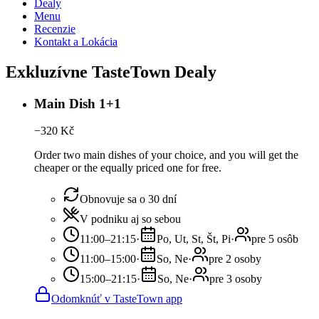
Dealy
Menu
Recenzie
Kontakt a Lokácia
Exkluzívne TasteTown Dealy
Main Dish 1+1
−
320
Kč
Order two main dishes of your choice, and you will get the
cheaper or the equally priced one for free.
Obnovuje sa o 30 dní
V podniku aj so sebou
11:00–21:15
·
Po, Ut, St, Št, Pi
·
pre 5 osôb
11:00–15:00
·
So, Ne
·
pre 2 osoby
15:00–21:15
·
So, Ne
·
pre 3 osoby
Odomknúť v TasteTown app