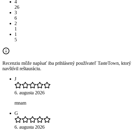
4
26
3
6
2
1
1
5
Recenziu môže napísať iba prihlásený používateľ TasteTown, ktorý
navštívil reštauráciu.
J
6. augusta 2026
mnam
G
6. augusta 2026