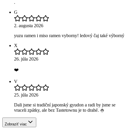
.
G
2. augusta 2026
yuzu ramen i miso ramen vyborny! ledový čaj také výborný
X
26. júla 2026
❤️
V
25. júla 2026
Dali jsme si tradiční japonský gyudon a radi by jsme se
vraceli zpátky, ale bez Tastetownu je to drahé. 🍚
Zobraziť viac