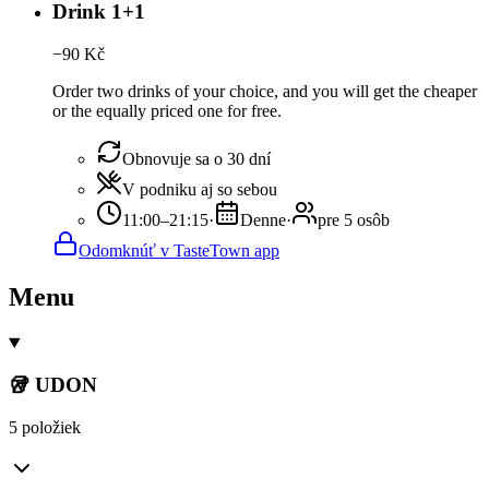
Drink 1+1
−
90
Kč
Order two drinks of your choice, and you will get the cheaper
or the equally priced one for free.
Obnovuje sa o 30 dní
V podniku aj so sebou
11:00–21:15
·
Denne
·
pre 5 osôb
Odomknúť v TasteTown app
Menu
🥡 UDON
5 položiek