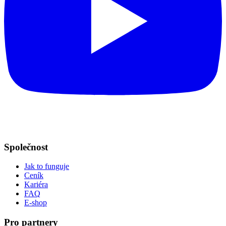
Společnost
Jak to funguje
Ceník
Kariéra
FAQ
E-shop
Pro partnery