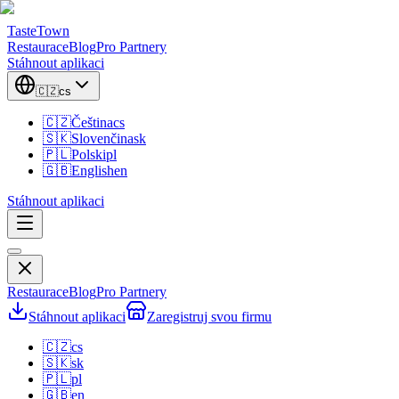
TasteTown
Restaurace
Blog
Pro Partnery
Stáhnout aplikaci
🇨🇿
cs
🇨🇿
Čeština
cs
🇸🇰
Slovenčina
sk
🇵🇱
Polski
pl
🇬🇧
English
en
Stáhnout aplikaci
Restaurace
Blog
Pro Partnery
Stáhnout aplikaci
Zaregistruj svou firmu
🇨🇿
cs
🇸🇰
sk
🇵🇱
pl
🇬🇧
en