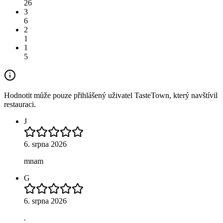
26
3
6
2
1
1
5
Hodnotit může pouze přihlášený uživatel TasteTown, který navštívil
restauraci.
J
6. srpna 2026
mnam
G
6. srpna 2026
.