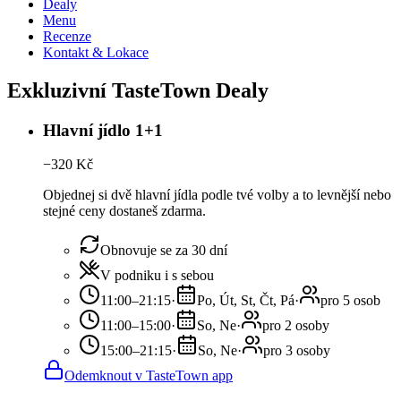
Dealy
Menu
Recenze
Kontakt & Lokace
Exkluzivní TasteTown Dealy
Hlavní jídlo 1+1
−
320
Kč
Objednej si dvě hlavní jídla podle tvé volby a to levnější nebo
stejné ceny dostaneš zdarma.
Obnovuje se za 30 dní
V podniku i s sebou
11:00–21:15
·
Po, Út, St, Čt, Pá
·
pro 5 osob
11:00–15:00
·
So, Ne
·
pro 2 osoby
15:00–21:15
·
So, Ne
·
pro 3 osoby
Odemknout v TasteTown app