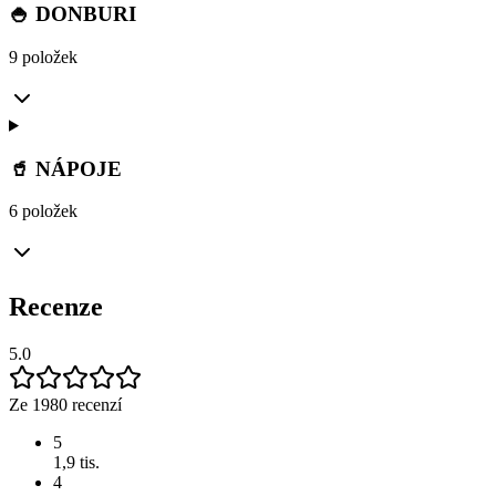
🍚 DONBURI
9 položek
🥤 NÁPOJE
6 položek
Recenze
5.0
Ze 1980 recenzí
5
1,9 tis.
4