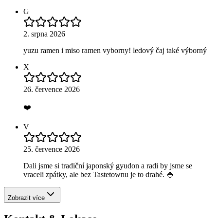
G
2. srpna 2026
yuzu ramen i miso ramen vyborny! ledový čaj také výborný
X
26. července 2026
❤️
V
25. července 2026
Dali jsme si tradiční japonský gyudon a radi by jsme se
vraceli zpátky, ale bez Tastetownu je to drahé. 🍚
Zobrazit více