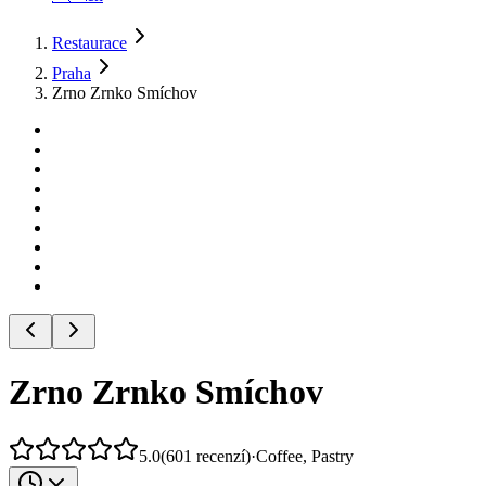
Restaurace
Praha
Zrno Zrnko Smíchov
Zrno Zrnko Smíchov
5.0
(
601
recenzí
)
·
Coffee, Pastry