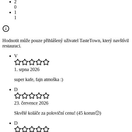
2
0
1
1
Hodnotit může pouze přihlášený uživatel TasteTown, který navštívil
restauraci.
V
1. srpna 2026
super kafe, fajn atmoška :)
D
23. července 2026
Skvělé koláče za poloviční cenu! (45 korun🙂)
D