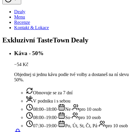
Dealy
Menu
Recenze
Kontakt & Lokace
Exkluzivní TasteTown Dealy
Káva - 50%
−
54
Kč
Objednej si jednu kávu podle tvé volby a dostaneš na ní slevu
50%.
Obnovuje se za 7 dní
V podniku i s sebou
08:00–18:00
·
Ne
·
pro 10 osob
08:00–19:00
·
So
·
pro 10 osob
07:30–19:00
·
Po, Út, St, Čt, Pá
·
pro 10 osob