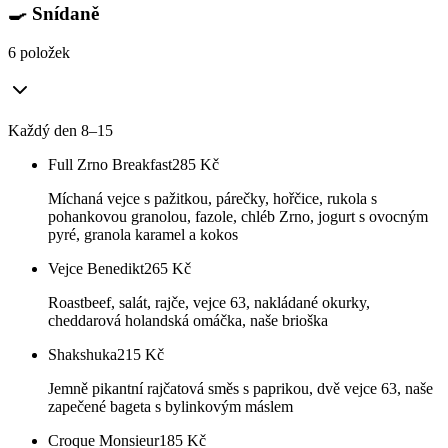
🍳 Snídaně
6 položek
Každý den 8–15
Full Zrno Breakfast
285
Kč
Míchaná vejce s pažitkou, párečky, hořčice, rukola s
pohankovou granolou, fazole, chléb Zrno, jogurt s ovocným
pyré, granola karamel a kokos
Vejce Benedikt
265
Kč
Roastbeef, salát, rajče, vejce 63, nakládané okurky,
cheddarová holandská omáčka, naše brioška
Shakshuka
215
Kč
Jemně pikantní rajčatová směs s paprikou, dvě vejce 63, naše
zapečené bageta s bylinkovým máslem
Croque Monsieur
185
Kč