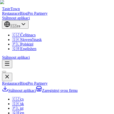
TasteTown
Restaurace
Blog
Pro Partnery
Stáhnout aplikaci
🇨🇿
cs
🇨🇿
Čeština
cs
🇸🇰
Slovenčina
sk
🇵🇱
Polski
pl
🇬🇧
English
en
Stáhnout aplikaci
Restaurace
Blog
Pro Partnery
Stáhnout aplikaci
Zaregistruj svou firmu
🇨🇿
cs
🇸🇰
sk
🇵🇱
pl
🇬🇧
en