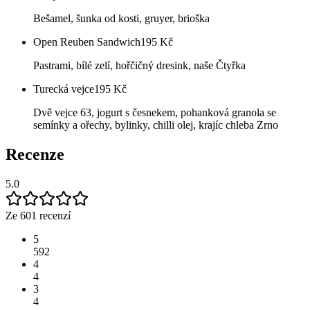
Bešamel, šunka od kosti, gruyer, brioška
Open Reuben Sandwich
195
Kč
Pastrami, bílé zelí, hořčičný dresink, naše Čtyřka
Turecká vejce
195
Kč
Dvě vejce 63, jogurt s česnekem, pohanková granola se
semínky a ořechy, bylinky, chilli olej, krajíc chleba Zrno
Recenze
5.0
Ze 601 recenzí
5
592
4
4
3
4