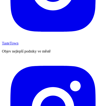
TasteTown
Objev nejlepší podniky ve městě