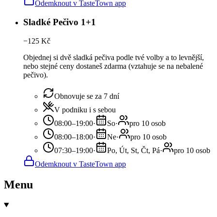
Odemknout v TasteTown app
Sladké Pečivo 1+1
−
125
Kč
Objednej si dvě sladká pečiva podle tvé volby a to levnější,
nebo stejné ceny dostaneš zdarma (vztahuje se na nebalené
pečivo).
Obnovuje se za 7 dní
V podniku i s sebou
08:00–19:00
·
So
·
pro 10 osob
08:00–18:00
·
Ne
·
pro 10 osob
07:30–19:00
·
Po, Út, St, Čt, Pá
·
pro 10 osob
Odemknout v TasteTown app
Menu