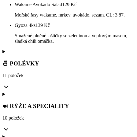
Wakame Avokado Salad
129
Kč
Mořské řasy wakame, mrkev, avokádo, sezam. CL: 3.87.
Gyoza 4ks
139
Kč
Smažené plněné taštičky se zeleninou a vepřovým masem,
sladká chili omáčka.
🍜 POLÉVKY
11 položek
🍛 RÝŽE A SPECIALITY
10 položek