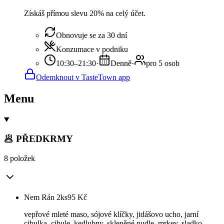
Získáš přímou slevu 20% na celý účet.
Obnovuje se za 30 dní
Konzumace v podniku
10:30–21:30
·
Denně
·
pro 5 osob
Odemknout v TasteTown app
Menu
🥟 PŘEDKRMY
8 položek
Nem Rán 2ks
95
Kč
vepřové mleté maso, sójové klíčky, jidášovo ucho, jarní
cibulka, cibule, kedlubny, skleněné nudle, mrkev, sladko-