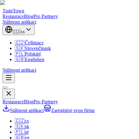
TasteTown
Restaurace
Blog
Pro Partnery
Stáhnout aplikaci
🇨🇿
cs
🇨🇿
Čeština
cs
🇸🇰
Slovenčina
sk
🇵🇱
Polski
pl
🇬🇧
English
en
Stáhnout aplikaci
Restaurace
Blog
Pro Partnery
Stáhnout aplikaci
Zaregistruj svou firmu
🇨🇿
cs
🇸🇰
sk
🇵🇱
pl
🇬🇧
en