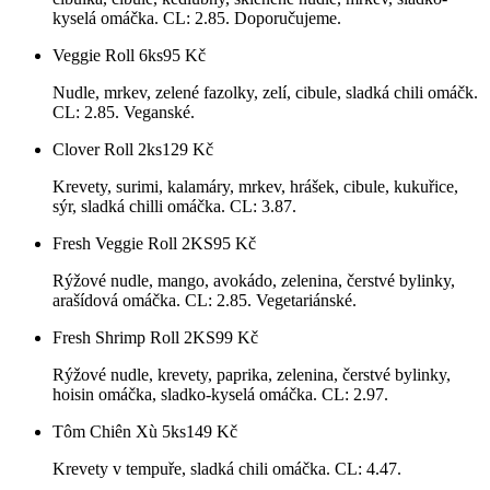
kyselá omáčka. CL: 2.85. Doporučujeme.
Veggie Roll 6ks
95
Kč
Nudle, mrkev, zelené fazolky, zelí, cibule, sladká chili omáčk.
CL: 2.85. Veganské.
Clover Roll 2ks
129
Kč
Krevety, surimi, kalamáry, mrkev, hrášek, cibule, kukuřice,
sýr, sladká chilli omáčka. CL: 3.87.
Fresh Veggie Roll 2KS
95
Kč
Rýžové nudle, mango, avokádo, zelenina, čerstvé bylinky,
arašídová omáčka. CL: 2.85. Vegetariánské.
Fresh Shrimp Roll 2KS
99
Kč
Rýžové nudle, krevety, paprika, zelenina, čerstvé bylinky,
hoisin omáčka, sladko-kyselá omáčka. CL: 2.97.
Tôm Chiên Xù 5ks
149
Kč
Krevety v tempuře, sladká chili omáčka. CL: 4.47.