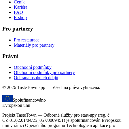
Ceník
Kariéra
FAQ
E-shop
Pro partnery
Pro restaurace
Materiály pro partnery
Právní
Obchodní podmínky
Obchodní podmínky pro partnery
Ochrana osobních údajů
© 2026 TasteTown.app — Všechna práva vyhrazena.
Spolufinancováno
Evropskou unií
Projekt TasteTown — Odborné služby pro start-upy (reg. č.
CZ.01.02.01/04/25_057/0009451) je spolufinancován Evropskou
unií v rámci Operačního programu Technologie a aplikace pro