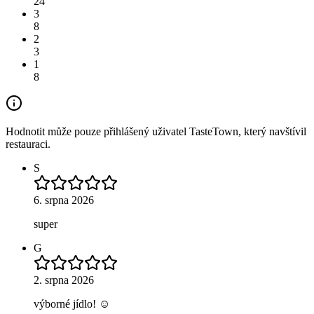
24
3
8
2
3
1
8
Hodnotit může pouze přihlášený uživatel TasteTown, který navštívil
restauraci.
S
6. srpna 2026
super
G
2. srpna 2026
výborné jídlo! ☺️