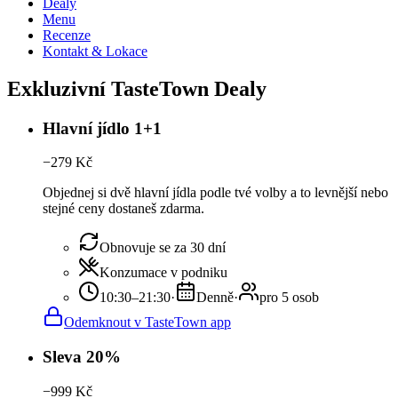
Dealy
Menu
Recenze
Kontakt & Lokace
Exkluzivní TasteTown Dealy
Hlavní jídlo 1+1
−
279
Kč
Objednej si dvě hlavní jídla podle tvé volby a to levnější nebo
stejné ceny dostaneš zdarma.
Obnovuje se za 30 dní
Konzumace v podniku
10:30–21:30
·
Denně
·
pro 5 osob
Odemknout v TasteTown app
Sleva 20%
−
999
Kč