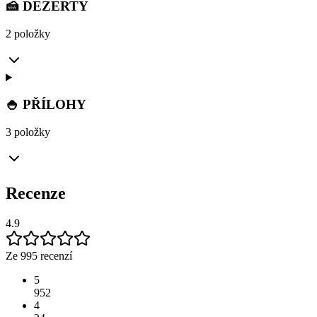
🍰 DEZERTY
2 položky
🍚 PŘÍLOHY
3 položky
Recenze
4.9
Ze 995 recenzí
5
952
4