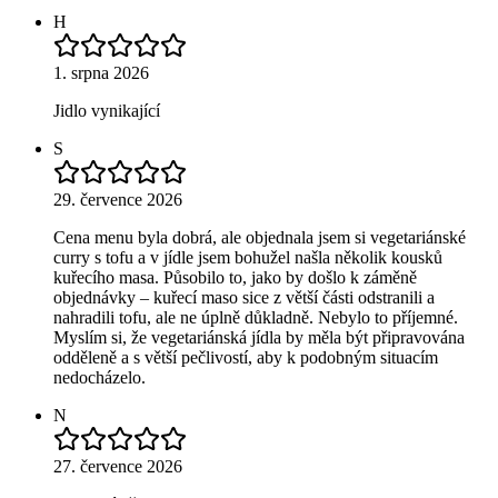
H
1. srpna 2026
Jidlo vynikající
S
29. července 2026
Cena menu byla dobrá, ale objednala jsem si vegetariánské
curry s tofu a v jídle jsem bohužel našla několik kousků
kuřecího masa. Působilo to, jako by došlo k záměně
objednávky – kuřecí maso sice z větší části odstranili a
nahradili tofu, ale ne úplně důkladně. Nebylo to příjemné.
Myslím si, že vegetariánská jídla by měla být připravována
odděleně a s větší pečlivostí, aby k podobným situacím
nedocházelo.
N
27. července 2026