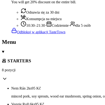
You will get 20% discount on the entire bill.
Odnawia się za 30 dni
Konsumpcja na miejscu
10:30–21:30
·
Codziennie
·
dla 5 osób
Odblokuj w aplikacji TasteTown
Menu
🥟 STARTERS
8 pozycji
Nem Rán 2ks
95
Kč
minced pork, soy sprouts, wood ear mushroom, spring onion, on
Veggie Roll 6ks
95
Kč