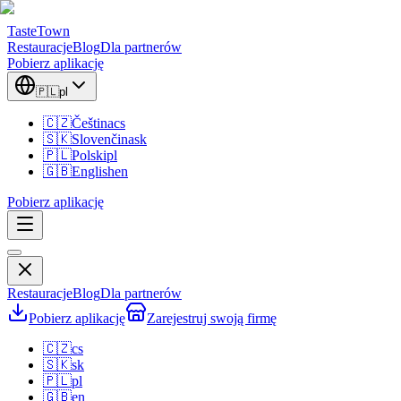
TasteTown
Restauracje
Blog
Dla partnerów
Pobierz aplikację
🇵🇱
pl
🇨🇿
Čeština
cs
🇸🇰
Slovenčina
sk
🇵🇱
Polski
pl
🇬🇧
English
en
Pobierz aplikację
Restauracje
Blog
Dla partnerów
Pobierz aplikację
Zarejestruj swoją firmę
🇨🇿
cs
🇸🇰
sk
🇵🇱
pl
🇬🇧
en