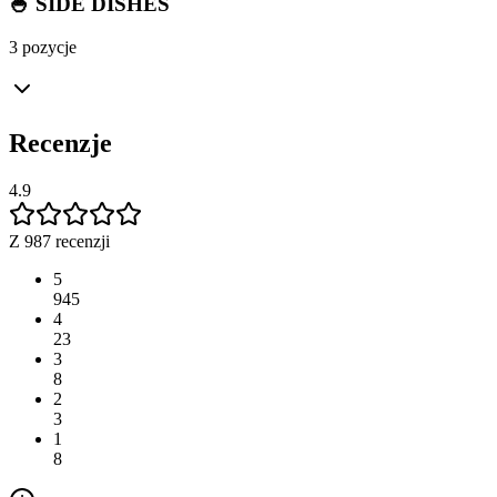
🍚 SIDE DISHES
3 pozycje
Recenzje
4.9
Z 987 recenzji
5
945
4
23
3
8
2
3
1
8