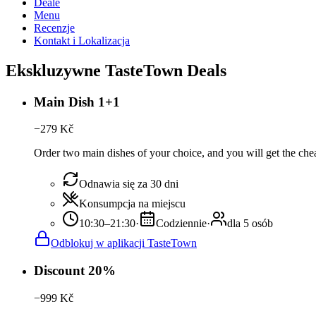
Deale
Menu
Recenzje
Kontakt i Lokalizacja
Ekskluzywne TasteTown Deals
Main Dish 1+1
−
279
Kč
Order two main dishes of your choice, and you will get the chea
Odnawia się za 30 dni
Konsumpcja na miejscu
10:30–21:30
·
Codziennie
·
dla 5 osób
Odblokuj w aplikacji TasteTown
Discount 20%
−
999
Kč