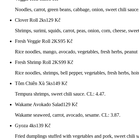
Noodles, carrot, green beans, cabbage, onion, sweet chili sauc
Clover Roll 2ks
129
Kč
Shrimps, surimi, squids, carrot, peas, onion, corn, cheese, sweet
Fresh Veggie Roll 2KS
95
Kč
Rice noodles, mango, avocado, vegetables, fresh herbs, peanut 
Fresh Shrimp Roll 2KS
99
Kč
Rice noodles, shrimps, bell pepper, vegetables, fresh herbs, hoi
Tôm Chiên Xù 5ks
149
Kč
Tempura shrimps, sweet chili sauce. CL: 4.47.
Wakame Avokado Salad
129
Kč
Wakame seaweed, carrot, avocado, sesame. CL: 3.87.
Gyoza 4ks
139
Kč
Fried dumplings stuffed with vegetables and pork, sweet chili s