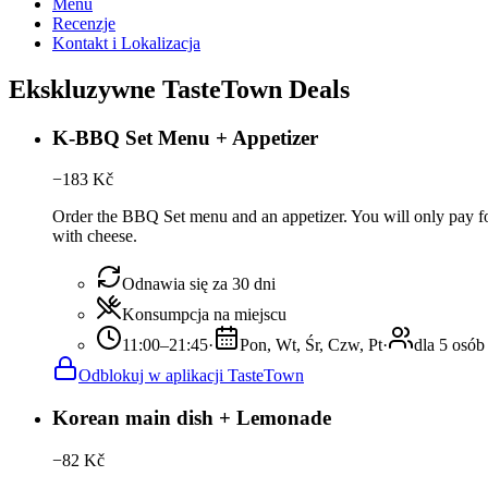
Menu
Recenzje
Kontakt i Lokalizacja
Ekskluzywne TasteTown Deals
K-BBQ Set Menu + Appetizer
−
183
Kč
Order the BBQ Set menu and an appetizer. You will only pay for
with cheese.
Odnawia się za 30 dni
Konsumpcja na miejscu
11:00–21:45
·
Pon, Wt, Śr, Czw, Pt
·
dla 5 osób
Odblokuj w aplikacji TasteTown
Korean main dish + Lemonade
−
82
Kč