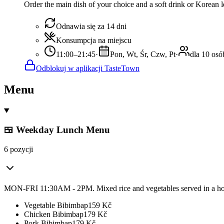
Order the main dish of your choice and a soft drink or Korean l
Odnawia się za 14 dni
Konsumpcja na miejscu
11:00–21:45
·
Pon, Wt, Śr, Czw, Pt
·
dla 10 osó
Odblokuj w aplikacji TasteTown
Menu
🍱 Weekday Lunch Menu
6 pozycji
MON-FRI 11:30AM - 2PM. Mixed rice and vegetables served in a hot
Vegetable Bibimbap
159
Kč
Chicken Bibimbap
179
Kč
Pork Bibimbap
179
Kč