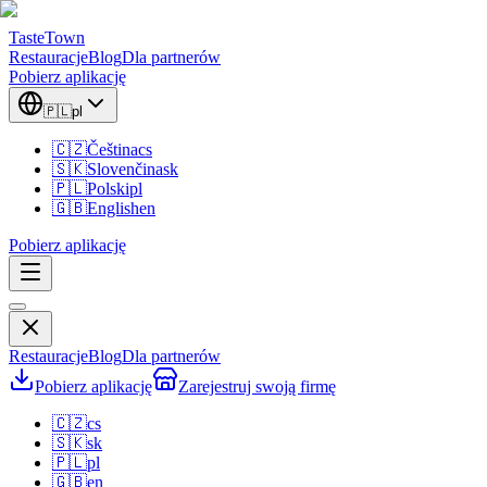
TasteTown
Restauracje
Blog
Dla partnerów
Pobierz aplikację
🇵🇱
pl
🇨🇿
Čeština
cs
🇸🇰
Slovenčina
sk
🇵🇱
Polski
pl
🇬🇧
English
en
Pobierz aplikację
Restauracje
Blog
Dla partnerów
Pobierz aplikację
Zarejestruj swoją firmę
🇨🇿
cs
🇸🇰
sk
🇵🇱
pl
🇬🇧
en