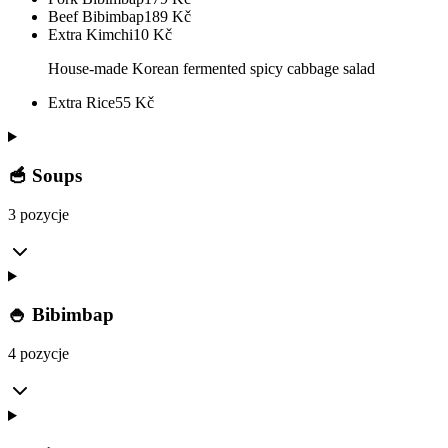
Beef Bibimbap
189
Kč
Extra Kimchi
10
Kč
House-made Korean fermented spicy cabbage salad
Extra Rice
55
Kč
🥣 Soups
3 pozycje
🍚 Bibimbap
4 pozycje