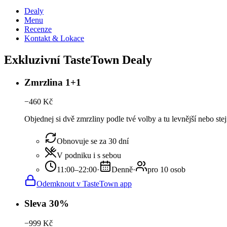
Dealy
Menu
Recenze
Kontakt & Lokace
Exkluzivní TasteTown Dealy
Zmrzlina 1+1
−
460
Kč
Objednej si dvě zmrzliny podle tvé volby a tu levnější nebo st
Obnovuje se za 30 dní
V podniku i s sebou
11:00–22:00
·
Denně
·
pro 10 osob
Odemknout v TasteTown app
Sleva 30%
−
999
Kč