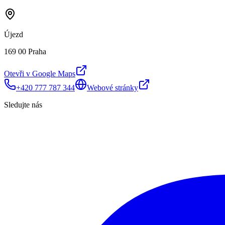
Újezd
169 00 Praha
Otevři v Google Maps
+420 777 787 344
Webové stránky
Sledujte nás