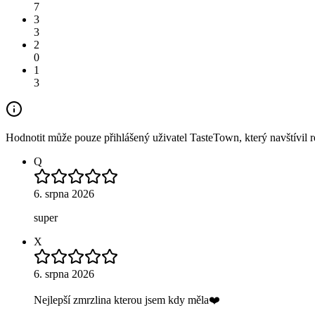
7
3
3
2
0
1
3
Hodnotit může pouze přihlášený uživatel TasteTown, který navštívil re
Q
6. srpna 2026
super
X
6. srpna 2026
Nejlepší zmrzlina kterou jsem kdy měla❤️