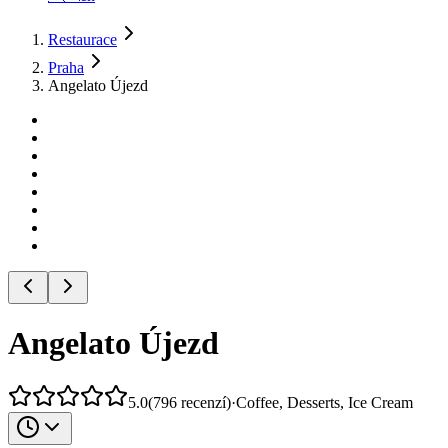
Restaurace
Praha
Angelato Újezd
Angelato Újezd
5.0
(
796
recenzí
)
·
Coffee, Desserts, Ice Cream