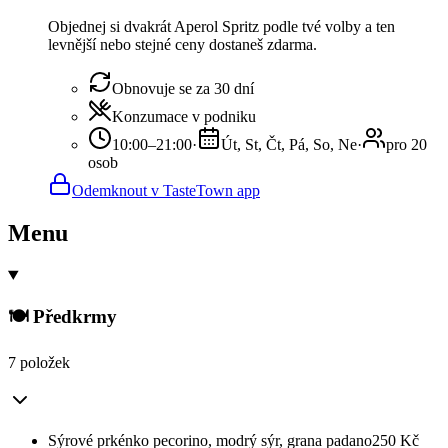
Objednej si dvakrát Aperol Spritz podle tvé volby a ten
levnější nebo stejné ceny dostaneš zdarma.
Obnovuje se za 30 dní
Konzumace v podniku
10:00–21:00
·
Út, St, Čt, Pá, So, Ne
·
pro 20
osob
Odemknout v TasteTown app
Menu
🍽 Předkrmy
7 položek
Sýrové prkénko pecorino, modrý sýr, grana padano
250
Kč