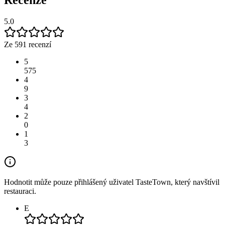
5.0
Ze 591 recenzí
5
575
4
9
3
4
2
0
1
3
Hodnotit může pouze přihlášený uživatel TasteTown, který navštívil
restauraci.
E