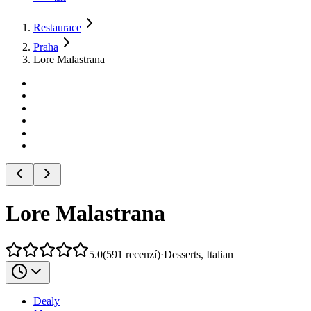
Restaurace
Praha
Lore Malastrana
Lore Malastrana
5.0
(
591
recenzí
)
·
Desserts, Italian
Dealy