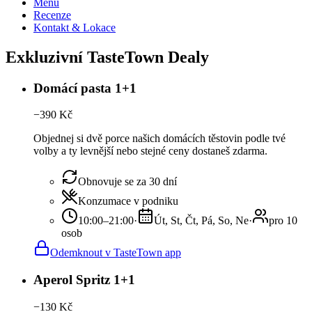
Menu
Recenze
Kontakt & Lokace
Exkluzivní TasteTown Dealy
Domácí pasta 1+1
−
390
Kč
Objednej si dvě porce našich domácích těstovin podle tvé
volby a ty levnější nebo stejné ceny dostaneš zdarma.
Obnovuje se za 30 dní
Konzumace v podniku
10:00–21:00
·
Út, St, Čt, Pá, So, Ne
·
pro 10
osob
Odemknout v TasteTown app
Aperol Spritz 1+1
−
130
Kč