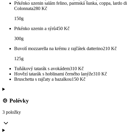
Prkénko uzenin salám felino, parmská šunka, coppa, lardo di
Colonnata
280
Kč
150g
Prkénko uzenin a sýrů
450
Kč
300g
Buvolí mozzarella na krému z rajčátek datterino
210
Kč
125g
Tuňákový tatarák s avokádem
310
Kč
Hovězí tatarák s hoblinami černého lanýže
310
Kč
Bruschetta s rajčaty a bazalkou
150
Kč
🍲 Polévky
3 položky