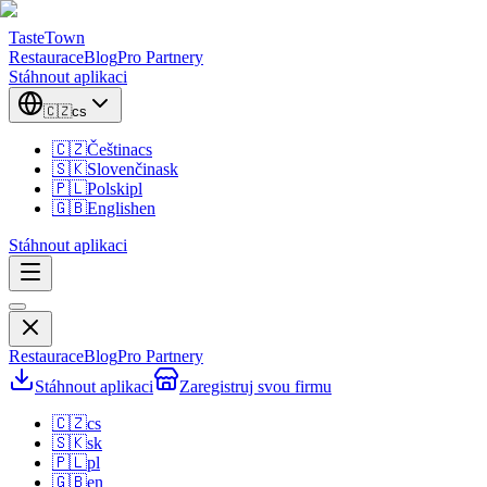
TasteTown
Restaurace
Blog
Pro Partnery
Stáhnout aplikaci
🇨🇿
cs
🇨🇿
Čeština
cs
🇸🇰
Slovenčina
sk
🇵🇱
Polski
pl
🇬🇧
English
en
Stáhnout aplikaci
Restaurace
Blog
Pro Partnery
Stáhnout aplikaci
Zaregistruj svou firmu
🇨🇿
cs
🇸🇰
sk
🇵🇱
pl
🇬🇧
en