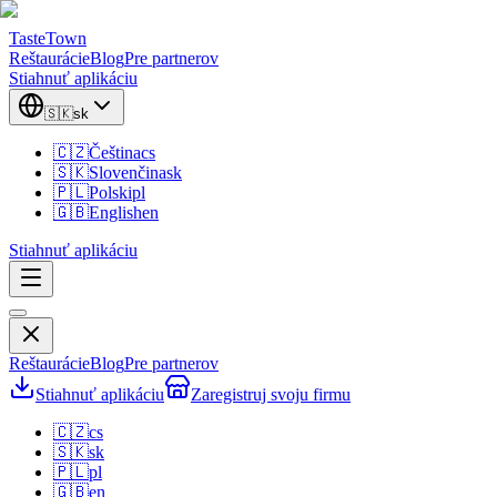
TasteTown
Reštaurácie
Blog
Pre partnerov
Stiahnuť aplikáciu
🇸🇰
sk
🇨🇿
Čeština
cs
🇸🇰
Slovenčina
sk
🇵🇱
Polski
pl
🇬🇧
English
en
Stiahnuť aplikáciu
Reštaurácie
Blog
Pre partnerov
Stiahnuť aplikáciu
Zaregistruj svoju firmu
🇨🇿
cs
🇸🇰
sk
🇵🇱
pl
🇬🇧
en