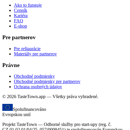
Ako to funguje
Cenník
Kariéra
FAQ
E-shop
Pre partnerov
Pre reštaurácie
Materiály pre partnerov
Právne
Obchodné podmienky
Obchodné podmienky pre partnerov
Ochrana osobných údajov
© 2026 TasteTown.app — Všetky práva vyhradené.
Spolufinancováno
Evropskou unií
Projekt TasteTown — Odborné služby pro start-upy (reg. č.
CZ.01.02.01/04/25_057/0009451) je spolufinancován Evropskou