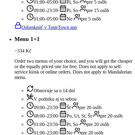
01:00–05:00
·
Pi, So
·
pre 5 osôb
09:00–23:59
·
Pi, So
·
pre 15 osôb
01:00–05:00
·
Ne
·
pre 5 osôb
Odomknúť v TasteTown app
Menu 1+1
−
334
Kč
Order two menus of your choice, and you will get the cheaper
or the equally priced one for free. Does not apply to self-
service kiosk or online orders. Does not apply to Mandalorian
menu.
Obnovuje sa o 14 dní
V podniku aj so sebou
09:00–23:59
·
Št
·
pre 20 osôb
08:00–23:00
·
Po, Ut, St, Št
·
pre 20 osôb
01:00–23:59
·
Pi, So
·
pre 20 osôb
01:00–23:00
·
Ne
·
pre 20 osôb