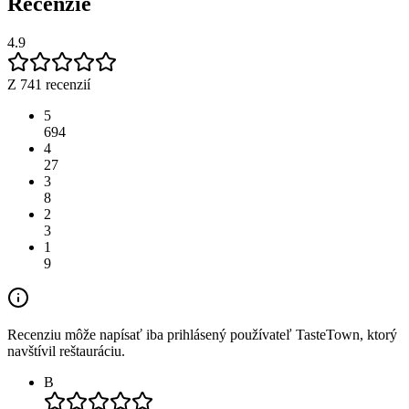
Recenzie
4.9
Z 741 recenzií
5
694
4
27
3
8
2
3
1
9
Recenziu môže napísať iba prihlásený používateľ TasteTown, ktorý
navštívil reštauráciu.
B