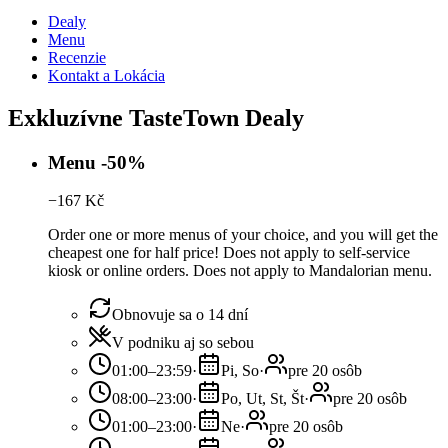
Dealy
Menu
Recenzie
Kontakt a Lokácia
Exkluzívne TasteTown Dealy
Menu -50%
−
167
Kč
Order one or more menus of your choice, and you will get the
cheapest one for half price! Does not apply to self-service
kiosk or online orders. Does not apply to Mandalorian menu.
Obnovuje sa o 14 dní
V podniku aj so sebou
01:00–23:59
·
Pi, So
·
pre 20 osôb
08:00–23:00
·
Po, Ut, St, Št
·
pre 20 osôb
01:00–23:00
·
Ne
·
pre 20 osôb