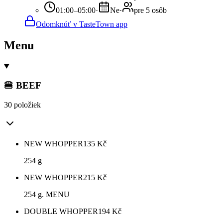
01:00–05:00
·
Ne
·
pre 5 osôb
Odomknúť v TasteTown app
Menu
🍔 BEEF
30 položiek
NEW WHOPPER
135
Kč
254 g
NEW WHOPPER
215
Kč
254 g. MENU
DOUBLE WHOPPER
194
Kč