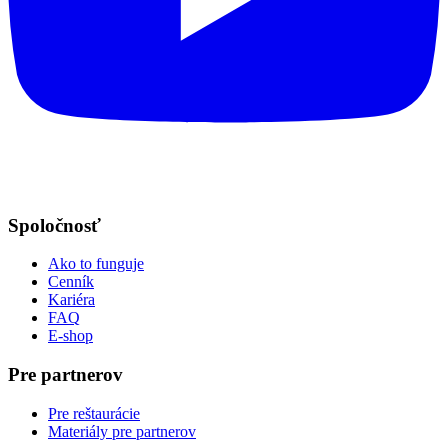
Spoločnosť
Ako to funguje
Cenník
Kariéra
FAQ
E-shop
Pre partnerov
Pre reštaurácie
Materiály pre partnerov