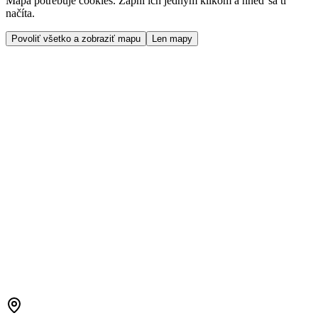
Mapa potrebuje cookies. Zapni ich jedným klikom a hneď sa ti
načíta.
Povoliť všetko a zobraziť mapu
Len mapy