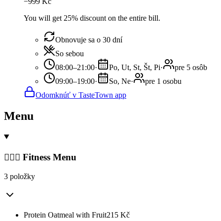
−
999
Kč
You will get 25% discount on the entire bill.
Obnovuje sa o 30 dní
So sebou
08:00–21:00
·
Po, Ut, St, Št, Pi
·
pre 5 osôb
09:00–19:00
·
So, Ne
·
pre 1 osobu
Odomknúť v TasteTown app
Menu
🏋🏻‍♀️ Fitness Menu
3 položky
Protein Oatmeal with Fruit
215
Kč