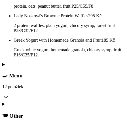
protein, oats, peanut butter, fruit P25/C55/F8
Lady Nosková's Brownie Protein Waffles
295
Kč
2 protein waffles, plain yogurt, chicory syrup, forest fruit
P28/C35/F12
Greek Yogurt with Homemade Granola and Fruit
185
Kč
Greek white yogurt, homemade granola, chicory syrup, fruit
P16/C35/F12
🍳 Menu
12 položiek
🍽️ Other