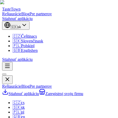
TasteTown
Reštaurácie
Blog
Pre partnerov
Stiahnuť aplikáciu
🇸🇰
sk
🇨🇿
Čeština
cs
🇸🇰
Slovenčina
sk
🇵🇱
Polski
pl
🇬🇧
English
en
Stiahnuť aplikáciu
Reštaurácie
Blog
Pre partnerov
Stiahnuť aplikáciu
Zaregistruj svoju firmu
🇨🇿
cs
🇸🇰
sk
🇵🇱
pl
🇬🇧
en