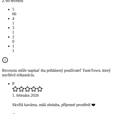
Z 69 recenzií
5
66
4
1
3
1
2
0
1
1
Recenziu môže napísať iba prihlásený používateľ TasteTown, ktorý
navštívil reštauráciu.
P
1. februára 2026
Skvělá kavárna, milá obsluha, příjemné prostředí ❤️