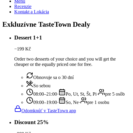
Menu
Recenzie
Kontakt a Lokácia
Exkluzívne TasteTown Dealy
Dessert 1+1
−
199
Kč
Order two desserts of your choice and you will get the
cheaper or the equally priced one for free.
Obnovuje sa o 30 dní
So sebou
08:00–21:00
·
Po, Ut, St, Št, Pi
·
pre 5 osôb
09:00–19:00
·
So, Ne
·
pre 1 osobu
Odomknúť v TasteTown app
Discount 25%