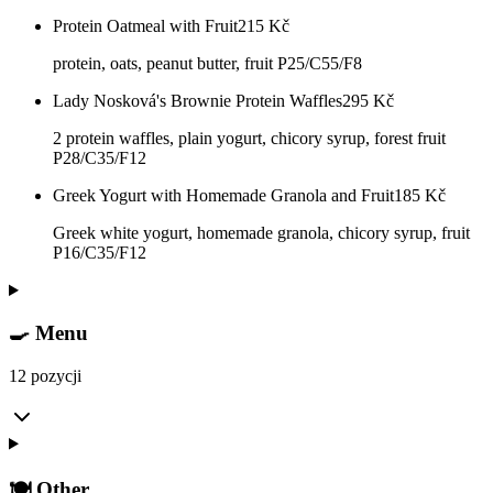
Protein Oatmeal with Fruit
215
Kč
protein, oats, peanut butter, fruit P25/C55/F8
Lady Nosková's Brownie Protein Waffles
295
Kč
2 protein waffles, plain yogurt, chicory syrup, forest fruit
P28/C35/F12
Greek Yogurt with Homemade Granola and Fruit
185
Kč
Greek white yogurt, homemade granola, chicory syrup, fruit
P16/C35/F12
🍳 Menu
12 pozycji
🍽️ Other