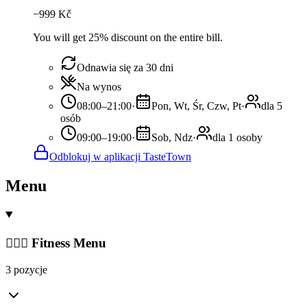
−
999
Kč
You will get 25% discount on the entire bill.
Odnawia się za 30 dni
Na wynos
08:00–21:00
·
Pon, Wt, Śr, Czw, Pt
·
dla 5
osób
09:00–19:00
·
Sob, Ndz
·
dla 1 osoby
Odblokuj w aplikacji TasteTown
Menu
🏋🏻‍♀️ Fitness Menu
3 pozycje