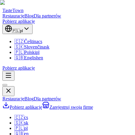
TasteTown
Restauracje
Blog
Dla partnerów
Pobierz aplikację
🇵🇱
pl
🇨🇿
Čeština
cs
🇸🇰
Slovenčina
sk
🇵🇱
Polski
pl
🇬🇧
English
en
Pobierz aplikację
Restauracje
Blog
Dla partnerów
Pobierz aplikację
Zarejestruj swoją firmę
🇨🇿
cs
🇸🇰
sk
🇵🇱
pl
🇬🇧
en