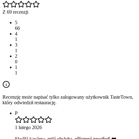
Z 69 recenzji
5
66
4
1
3
1
2
0
1
1
Recenzję może napisać tylko zalogowany użytkownik TasteTown,
który odwiedził restaurację.
P
1 lutego 2026
Skvělá kavárna, milá obsluha, příjemné prostředí ❤️