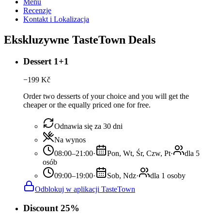
Menu
Recenzje
Kontakt i Lokalizacja
Ekskluzywne TasteTown Deals
Dessert 1+1
−
199
Kč
Order two desserts of your choice and you will get the
cheaper or the equally priced one for free.
Odnawia się za 30 dni
Na wynos
08:00–21:00
·
Pon, Wt, Śr, Czw, Pt
·
dla 5
osób
09:00–19:00
·
Sob, Ndz
·
dla 1 osoby
Odblokuj w aplikacji TasteTown
Discount 25%