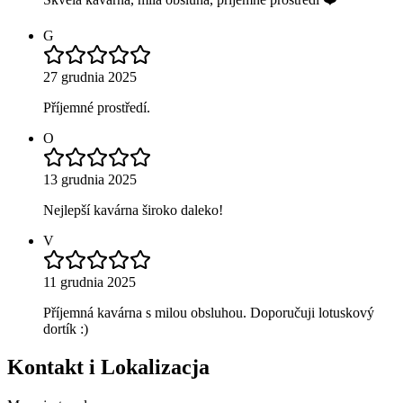
G
27 grudnia 2025
Příjemné prostředí.
O
13 grudnia 2025
Nejlepší kavárna široko daleko!
V
11 grudnia 2025
Příjemná kavárna s milou obsluhou. Doporučuji lotuskový
dortík :)
Kontakt i Lokalizacja