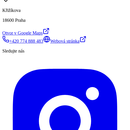
Křižíkova
18600 Praha
Otvor v Google Maps
+420 774 888 483
Webová stránka
Sledujte nás