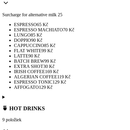
Surcharge for alternative milk 25
ESPRESSO
65
Kč
ESPRESSO MACHIATO
70
Kč
LUNGO
85
Kč
DOPPIO
90
Kč
CAPPUCCINO
85
Kč
FLAT WHITE
99
Kč
LATTE
90
Kč
BATCH BREW
99
Kč
EXTRA SHOT
30
Kč
IRISH COFFEE
169
Kč
ALGERIAN COFFEE
119
Kč
ESPRESSO TONIC
129
Kč
AFFOGATO
129
Kč
🍵 HOT DRINKS
9 položiek