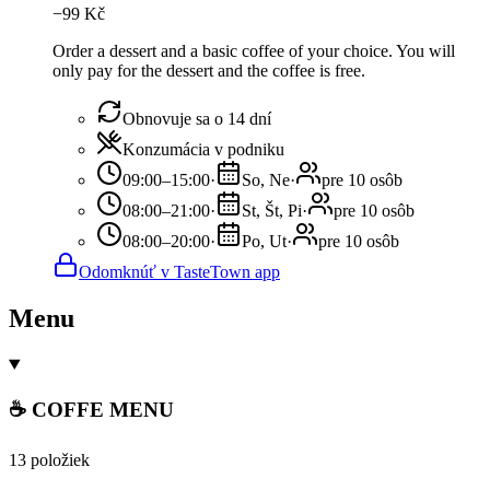
−
99
Kč
Order a dessert and a basic coffee of your choice. You will
only pay for the dessert and the coffee is free.
Obnovuje sa o 14 dní
Konzumácia v podniku
09:00–15:00
·
So, Ne
·
pre 10 osôb
08:00–21:00
·
St, Št, Pi
·
pre 10 osôb
08:00–20:00
·
Po, Ut
·
pre 10 osôb
Odomknúť v TasteTown app
Menu
☕ COFFE MENU
13 položiek