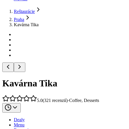
Reštaurácie
Praha
Kavárna Tika
Kavárna Tika
5.0
(
321
recenzií
)
·
Coffee, Desserts
Dealy
Menu