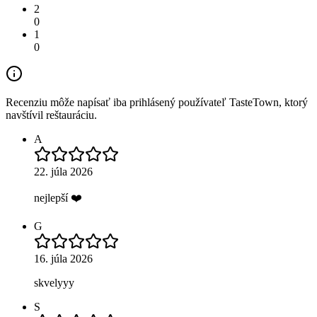
2
0
1
0
Recenziu môže napísať iba prihlásený používateľ TasteTown, ktorý
navštívil reštauráciu.
A
22. júla 2026
nejlepší ❤️
G
16. júla 2026
skvelyyy
S