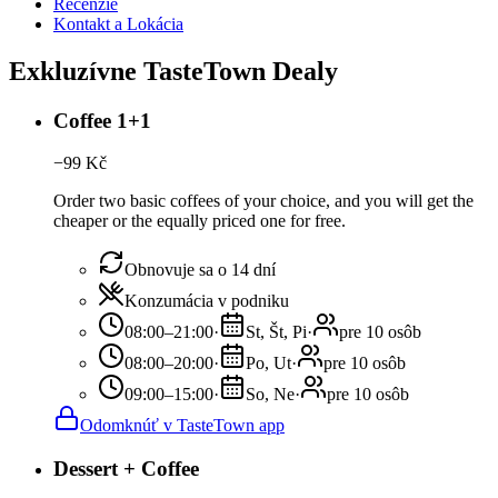
Recenzie
Kontakt a Lokácia
Exkluzívne TasteTown Dealy
Coffee 1+1
−
99
Kč
Order two basic coffees of your choice, and you will get the
cheaper or the equally priced one for free.
Obnovuje sa o 14 dní
Konzumácia v podniku
08:00–21:00
·
St, Št, Pi
·
pre 10 osôb
08:00–20:00
·
Po, Ut
·
pre 10 osôb
09:00–15:00
·
So, Ne
·
pre 10 osôb
Odomknúť v TasteTown app
Dessert + Coffee