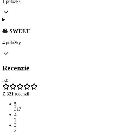
1 položka
🥞 SWEET
4 položky
Recenzie
5.0
Z 321 recenzií
5
317
4
2
3
2