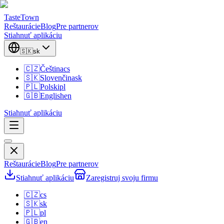
TasteTown
Reštaurácie
Blog
Pre partnerov
Stiahnuť aplikáciu
🇸🇰
sk
🇨🇿
Čeština
cs
🇸🇰
Slovenčina
sk
🇵🇱
Polski
pl
🇬🇧
English
en
Stiahnuť aplikáciu
Reštaurácie
Blog
Pre partnerov
Stiahnuť aplikáciu
Zaregistruj svoju firmu
🇨🇿
cs
🇸🇰
sk
🇵🇱
pl
🇬🇧
en