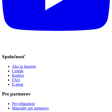
Spoločnosť
Ako to funguje
Cenník
Kariéra
FAQ
E-shop
Pre partnerov
Pre reštaurácie
Materiály pre partnerov