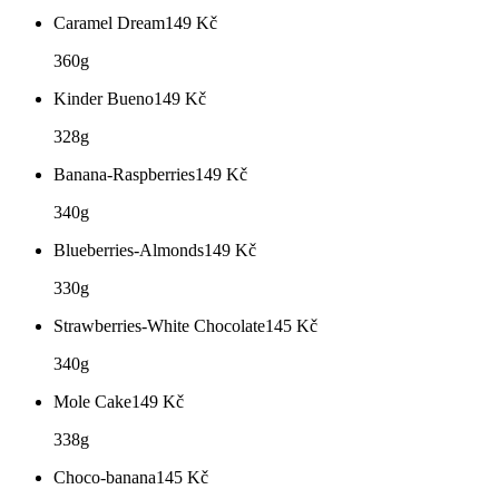
Caramel Dream
149
Kč
360g
Kinder Bueno
149
Kč
328g
Banana-Raspberries
149
Kč
340g
Blueberries-Almonds
149
Kč
330g
Strawberries-White Chocolate
145
Kč
340g
Mole Cake
149
Kč
338g
Choco-banana
145
Kč