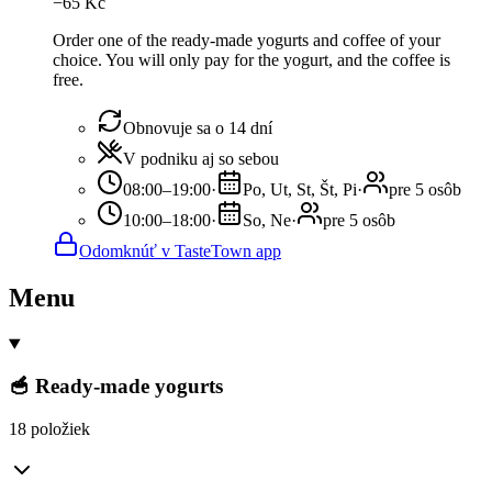
−
65
Kč
Order one of the ready-made yogurts and coffee of your
choice. You will only pay for the yogurt, and the coffee is
free.
Obnovuje sa o 14 dní
V podniku aj so sebou
08:00–19:00
·
Po, Ut, St, Št, Pi
·
pre 5 osôb
10:00–18:00
·
So, Ne
·
pre 5 osôb
Odomknúť v TasteTown app
Menu
🥣 Ready-made yogurts
18 položiek