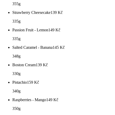
355g
Strawberry Cheesecake
139
Kč
335g
Passion Fruit - Lemon
149
Kč
335g
Salted Caramel - Banana
145
Kč
348g
Boston Cream
139
Kč
330g
Pistachio
159
Kč
340g
Raspberries - Mango
149
Kč
350g