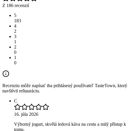
Z 186 recenzií
5
183
4
2
3
1
2
0
1
0
Recenziu môže napísať iba prihlásený používateľ TasteTown, ktorý
navštívil reštauráciu.
C
16. júla 2026
Výborný jogurt, skvělá ledová káva na cestu a milý přístup k
tomu.