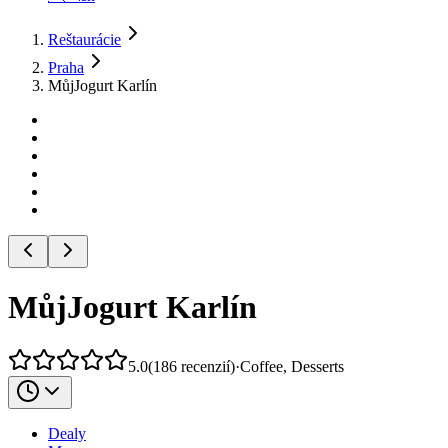
Reštaurácie
Praha
MůjJogurt Karlín
MůjJogurt Karlín
5.0
(
186
recenzií
)
·
Coffee, Desserts
Dealy