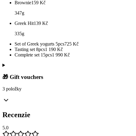
Brownie
159
Kč
347g
Greek Hit
139
Kč
335g
Set of Greek yogurts 5pcs
725
Kč
Tasting set 8pcs
1 190
Kč
Complete set 15pcs
1 990
Kč
🎁 Gift vouchers
3 položky
Recenzie
5.0