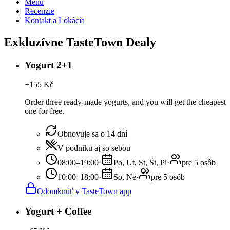
Menu
Recenzie
Kontakt a Lokácia
Exkluzívne TasteTown Dealy
Yogurt 2+1
−
155
Kč
Order three ready-made yogurts, and you will get the cheapest
one for free.
Obnovuje sa o 14 dní
V podniku aj so sebou
08:00–19:00
·
Po, Ut, St, Št, Pi
·
pre 5 osôb
10:00–18:00
·
So, Ne
·
pre 5 osôb
Odomknúť v TasteTown app
Yogurt + Coffee