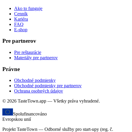
Ako to funguje
Cenník
Kariéra
FAQ
E-shop
Pre partnerov
Pre reštaurácie
Materiály pre partnerov
Právne
Obchodné podmienky
Obchodné podmienky pre partnerov
Ochrana osobných údajov
© 2026 TasteTown.app — Všetky práva vyhradené.
Spolufinancováno
Evropskou unií
Projekt TasteTown — Odborné služby pro start-upy (reg. č.