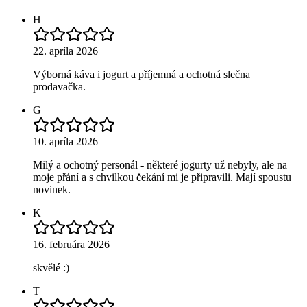
H
22. apríla 2026
Výborná káva i jogurt a příjemná a ochotná slečna
prodavačka.
G
10. apríla 2026
Milý a ochotný personál - některé jogurty už nebyly, ale na
moje přání a s chvilkou čekání mi je připravili. Mají spoustu
novinek.
K
16. februára 2026
skvělé :)
T