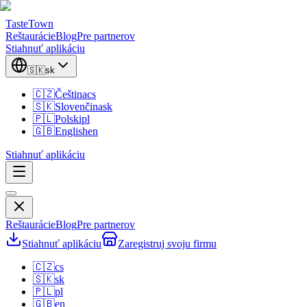
TasteTown
Reštaurácie
Blog
Pre partnerov
Stiahnuť aplikáciu
🇸🇰
sk
🇨🇿
Čeština
cs
🇸🇰
Slovenčina
sk
🇵🇱
Polski
pl
🇬🇧
English
en
Stiahnuť aplikáciu
Reštaurácie
Blog
Pre partnerov
Stiahnuť aplikáciu
Zaregistruj svoju firmu
🇨🇿
cs
🇸🇰
sk
🇵🇱
pl
🇬🇧
en