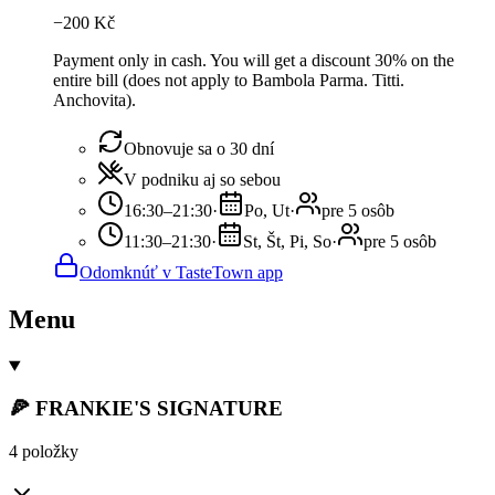
−
200
Kč
Payment only in cash. You will get a discount 30% on the
entire bill (does not apply to Bambola Parma. Titti.
Anchovita).
Obnovuje sa o 30 dní
V podniku aj so sebou
16:30–21:30
·
Po, Ut
·
pre 5 osôb
11:30–21:30
·
St, Št, Pi, So
·
pre 5 osôb
Odomknúť v TasteTown app
Menu
🍕 FRANKIE'S SIGNATURE
4 položky