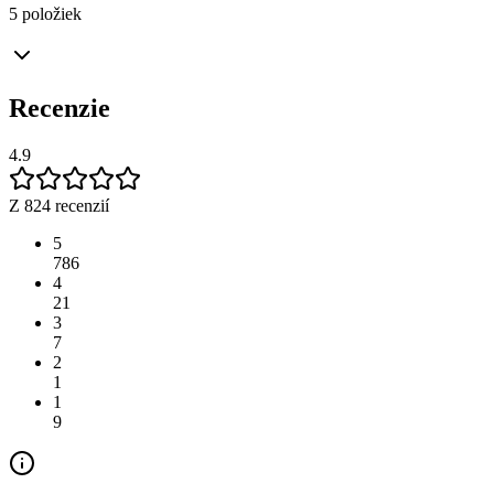
5 položiek
Recenzie
4.9
Z 824 recenzií
5
786
4
21
3
7
2
1
1
9