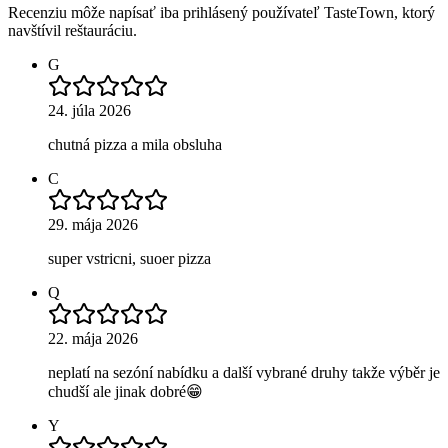
Recenziu môže napísať iba prihlásený používateľ TasteTown, ktorý
navštívil reštauráciu.
G
24. júla 2026
chutná pizza a mila obsluha
C
29. mája 2026
super vstricni, suoer pizza
Q
22. mája 2026
neplatí na sezóní nabídku a další vybrané druhy takže výběr je
chudší ale jinak dobré😁
Y