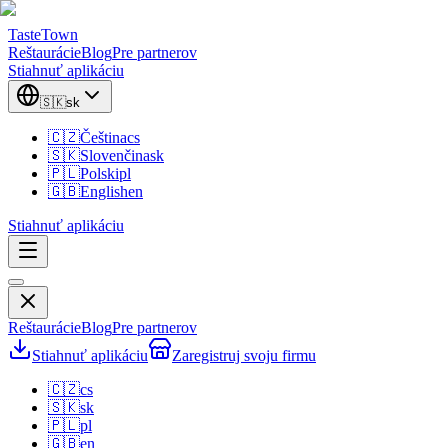
TasteTown
Reštaurácie
Blog
Pre partnerov
Stiahnuť aplikáciu
🇸🇰
sk
🇨🇿
Čeština
cs
🇸🇰
Slovenčina
sk
🇵🇱
Polski
pl
🇬🇧
English
en
Stiahnuť aplikáciu
Reštaurácie
Blog
Pre partnerov
Stiahnuť aplikáciu
Zaregistruj svoju firmu
🇨🇿
cs
🇸🇰
sk
🇵🇱
pl
🇬🇧
en