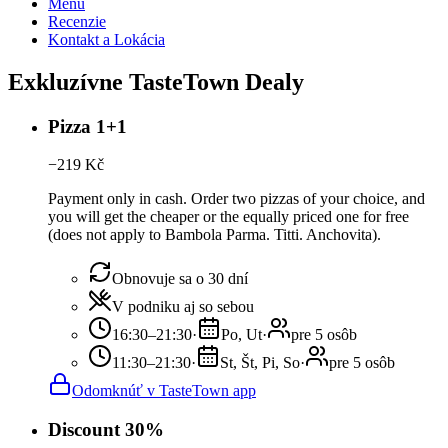
Menu
Recenzie
Kontakt a Lokácia
Exkluzívne TasteTown Dealy
Pizza 1+1
−
219
Kč
Payment only in cash. Order two pizzas of your choice, and
you will get the cheaper or the equally priced one for free
(does not apply to Bambola Parma. Titti. Anchovita).
Obnovuje sa o 30 dní
V podniku aj so sebou
16:30–21:30
·
Po, Ut
·
pre 5 osôb
11:30–21:30
·
St, Št, Pi, So
·
pre 5 osôb
Odomknúť v TasteTown app
Discount 30%