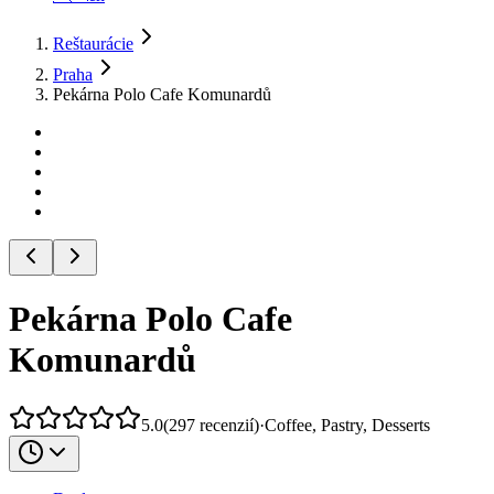
Reštaurácie
Praha
Pekárna Polo Cafe Komunardů
Pekárna Polo Cafe
Komunardů
5.0
(
297
recenzií
)
·
Coffee, Pastry, Desserts