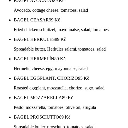
BAGEL AVOCADO
89
Kč
Avocado, cottage cheese, tomatoes, salad
BAGEL CEASAR
99
Kč
Fried chicken schnitzel, mayonnaise, salad, tomatoes
BAGEL HERKULES
89
Kč
Spreadable butter, Herkules salami, tomatoes, salad
BAGEL HERMELÍN
89
Kč
Hermelín cheese, egg, mayonnaise, salad
BAGEL EGGPLANT, CHORIZO
95
Kč
Roasted eggplant, mozzarella, chorizo, sugo, salad
BAGEL MOZZARELLA
89
Kč
Pesto, mozzarella, tomatoes, olive oil, arugula
BAGEL PROSCIUTTO
89
Kč
Spreadable butter, prosciutto, tomatoes, salad