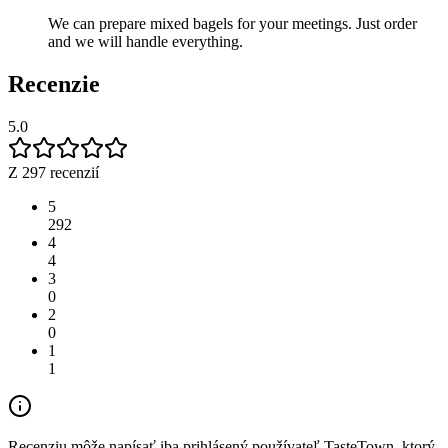
We can prepare mixed bagels for your meetings. Just order
and we will handle everything.
Recenzie
5.0
Z 297 recenzií
5
292
4
4
3
0
2
0
1
1
Recenziu môže napísať iba prihlásený používateľ TasteTown, ktorý