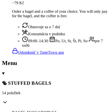
−
79
Kč
Order a bagel and a coffee of your choice. You will only pay
for the bagel, and the coffee is free.
Obnovuje sa o 7 dní
Konzumácia v podniku
09:00–14:30
·
Po, Ut, St, Št, Pi, So
·
pre 7
osôb
Odomknúť v TasteTown app
Menu
🥯 STUFFED BAGELS
14 položiek