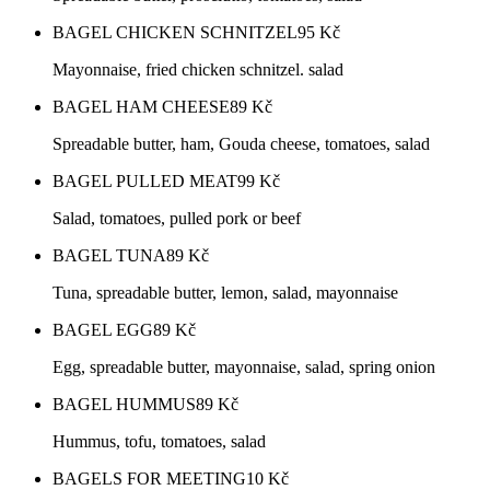
BAGEL CHICKEN SCHNITZEL
95
Kč
Mayonnaise, fried chicken schnitzel. salad
BAGEL HAM CHEESE
89
Kč
Spreadable butter, ham, Gouda cheese, tomatoes, salad
BAGEL PULLED MEAT
99
Kč
Salad, tomatoes, pulled pork or beef
BAGEL TUNA
89
Kč
Tuna, spreadable butter, lemon, salad, mayonnaise
BAGEL EGG
89
Kč
Egg, spreadable butter, mayonnaise, salad, spring onion
BAGEL HUMMUS
89
Kč
Hummus, tofu, tomatoes, salad
BAGELS FOR MEETING
10
Kč