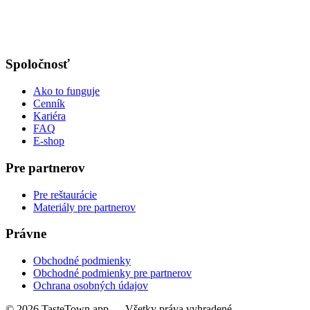
Spoločnosť
Ako to funguje
Cenník
Kariéra
FAQ
E-shop
Pre partnerov
Pre reštaurácie
Materiály pre partnerov
Právne
Obchodné podmienky
Obchodné podmienky pre partnerov
Ochrana osobných údajov
© 2026 TasteTown.app — Všetky práva vyhradené.