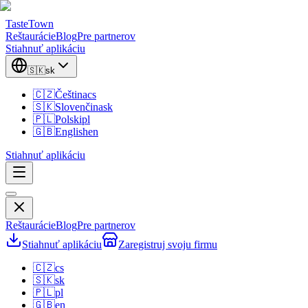
TasteTown
Reštaurácie
Blog
Pre partnerov
Stiahnuť aplikáciu
🇸🇰
sk
🇨🇿
Čeština
cs
🇸🇰
Slovenčina
sk
🇵🇱
Polski
pl
🇬🇧
English
en
Stiahnuť aplikáciu
Reštaurácie
Blog
Pre partnerov
Stiahnuť aplikáciu
Zaregistruj svoju firmu
🇨🇿
cs
🇸🇰
sk
🇵🇱
pl
🇬🇧
en