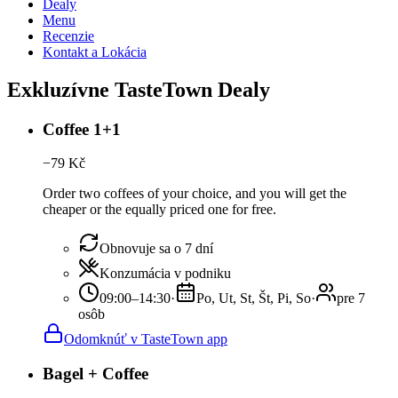
Dealy
Menu
Recenzie
Kontakt a Lokácia
Exkluzívne TasteTown Dealy
Coffee 1+1
−
79
Kč
Order two coffees of your choice, and you will get the
cheaper or the equally priced one for free.
Obnovuje sa o 7 dní
Konzumácia v podniku
09:00–14:30
·
Po, Ut, St, Št, Pi, So
·
pre 7
osôb
Odomknúť v TasteTown app
Bagel + Coffee