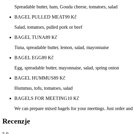
Spreadable butter, ham, Gouda cheese, tomatoes, salad
BAGEL PULLED MEAT
99
Kč
Salad, tomatoes, pulled pork or beef
BAGEL TUNA
89
Kč
Tuna, spreadable butter, lemon, salad, mayonnaise
BAGEL EGG
89
Kč
Egg, spreadable butter, mayonnaise, salad, spring onion
BAGEL HUMMUS
89
Kč
Hummus, tofu, tomatoes, salad
BAGELS FOR MEETING
10
Kč
We can prepare mixed bagels for your meetings. Just order and
Recenzje
5.0