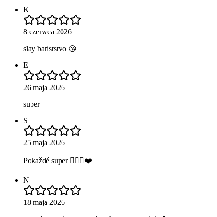
K
8 czerwca 2026
slay bariststvo 😘
E
26 maja 2026
super
S
25 maja 2026
Pokaždé super 👌🏼💋❤️
N
18 maja 2026