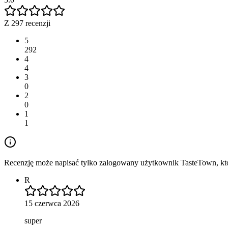
Z 297 recenzji
5
292
4
4
3
0
2
0
1
1
Recenzję może napisać tylko zalogowany użytkownik TasteTown, któr
R
15 czerwca 2026
super