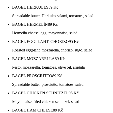
BAGEL HERKULES
89
Kč
Spreadable butter, Herkules salami, tomatoes, salad
BAGEL HERMELÍN
89
Kč
Hermelín cheese, egg, mayonnaise, salad
BAGEL EGGPLANT, CHORIZO
95
Kč
Roasted eggplant, mozzarella, chorizo, sugo, salad
BAGEL MOZZARELLA
89
Kč
Pesto, mozzarella, tomatoes, olive oil, arugula
BAGEL PROSCIUTTO
89
Kč
Spreadable butter, prosciutto, tomatoes, salad
BAGEL CHICKEN SCHNITZEL
95
Kč
Mayonnaise, fried chicken schnitzel. salad
BAGEL HAM CHEESE
89
Kč