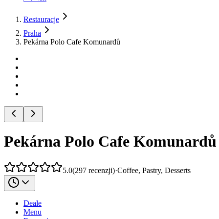
Restauracje
Praha
Pekárna Polo Cafe Komunardů
Pekárna Polo Cafe Komunardů
5.0
(
297
recenzji
)
·
Coffee, Pastry, Desserts
Deale
Menu