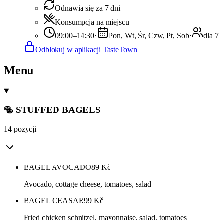
Odnawia się za 7 dni
Konsumpcja na miejscu
09:00–14:30
·
Pon, Wt, Śr, Czw, Pt, Sob
·
dla 7
Odblokuj w aplikacji TasteTown
Menu
🥯 STUFFED BAGELS
14 pozycji
BAGEL AVOCADO
89
Kč
Avocado, cottage cheese, tomatoes, salad
BAGEL CEASAR
99
Kč
Fried chicken schnitzel, mayonnaise, salad, tomatoes