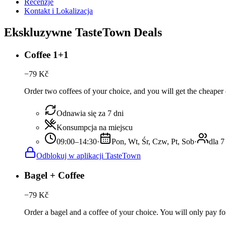
Recenzje
Kontakt i Lokalizacja
Ekskluzywne TasteTown Deals
Coffee 1+1
−
79
Kč
Order two coffees of your choice, and you will get the cheaper o
Odnawia się za 7 dni
Konsumpcja na miejscu
09:00–14:30
·
Pon, Wt, Śr, Czw, Pt, Sob
·
dla 7
Odblokuj w aplikacji TasteTown
Bagel + Coffee
−
79
Kč
Order a bagel and a coffee of your choice. You will only pay for 