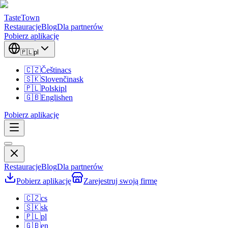
TasteTown
Restauracje
Blog
Dla partnerów
Pobierz aplikację
🇵🇱
pl
🇨🇿
Čeština
cs
🇸🇰
Slovenčina
sk
🇵🇱
Polski
pl
🇬🇧
English
en
Pobierz aplikację
Restauracje
Blog
Dla partnerów
Pobierz aplikację
Zarejestruj swoją firmę
🇨🇿
cs
🇸🇰
sk
🇵🇱
pl
🇬🇧
en