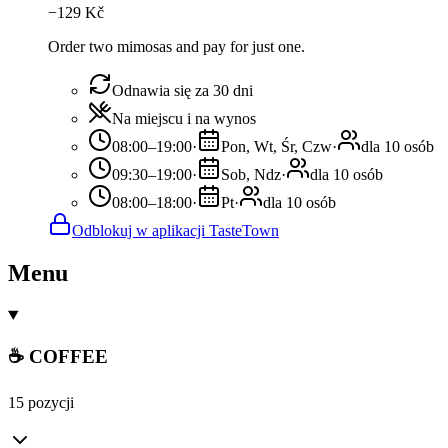
−
129
Kč
Order two mimosas and pay for just one.
Odnawia się za 30 dni
Na miejscu i na wynos
08:00–19:00
·
Pon, Wt, Śr, Czw
·
dla 10 osób
09:30–19:00
·
Sob, Ndz
·
dla 10 osób
08:00–18:00
·
Pt
·
dla 10 osób
Odblokuj w aplikacji TasteTown
Menu
☕ COFFEE
15 pozycji