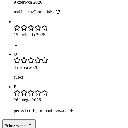
9 czerwca 2026
malá, ale výborná káva🥰
J
15 kwietnia 2026
🤝
O
4 marca 2026
super
P
26 lutego 2026
perfect coffe, brilliant personal ✈️
Pokaż więcej