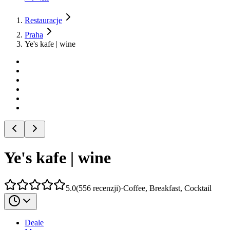
Restauracje
Praha
Ye's kafe | wine
Ye's kafe | wine
5.0
(
556
recenzji
)
·
Coffee, Breakfast, Cocktail
Deale