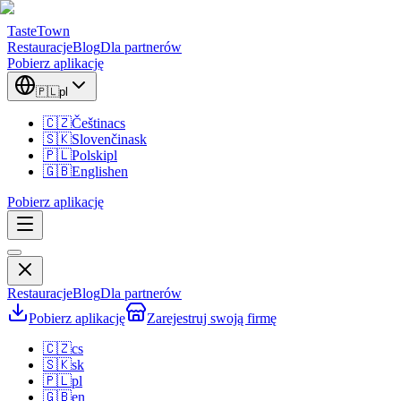
TasteTown
Restauracje
Blog
Dla partnerów
Pobierz aplikację
🇵🇱
pl
🇨🇿
Čeština
cs
🇸🇰
Slovenčina
sk
🇵🇱
Polski
pl
🇬🇧
English
en
Pobierz aplikację
Restauracje
Blog
Dla partnerów
Pobierz aplikację
Zarejestruj swoją firmę
🇨🇿
cs
🇸🇰
sk
🇵🇱
pl
🇬🇧
en