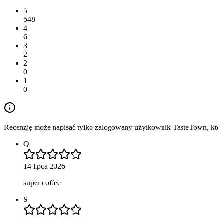
5
548
4
6
3
2
2
0
1
0
Recenzję może napisać tylko zalogowany użytkownik TasteTown, któr
Q
14 lipca 2026
super coffee
S