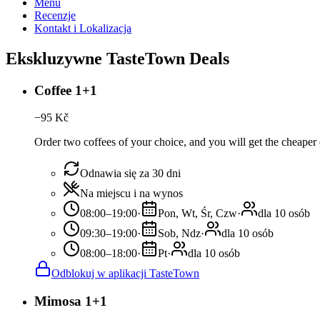
Menu
Recenzje
Kontakt i Lokalizacja
Ekskluzywne TasteTown Deals
Coffee 1+1
−
95
Kč
Order two coffees of your choice, and you will get the cheaper o
Odnawia się za 30 dni
Na miejscu i na wynos
08:00–19:00
·
Pon, Wt, Śr, Czw
·
dla 10 osób
09:30–19:00
·
Sob, Ndz
·
dla 10 osób
08:00–18:00
·
Pt
·
dla 10 osób
Odblokuj w aplikacji TasteTown
Mimosa 1+1