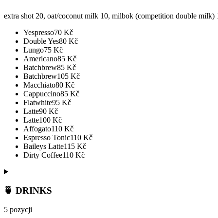
extra shot 20, oat/coconut milk 10, milbok (competition double milk)
Yespresso
70
Kč
Double Yes
80
Kč
Lungo
75
Kč
Americano
85
Kč
Batchbrew
85
Kč
Batchbrew
105
Kč
Macchiato
80
Kč
Cappuccino
85
Kč
Flatwhite
95
Kč
Latte
90
Kč
Latte
100
Kč
Affogato
110
Kč
Espresso Tonic
110
Kč
Baileys Latte
115
Kč
Dirty Coffee
110
Kč
🍵 DRINKS
5 pozycji