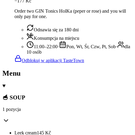
−
177
Kč
Order two GIN Tonics HolKa (peper or rose) and you will
only pay for one.
Odnawia się za 180 dni
Konsumpcja na miejscu
11:00–22:00
·
Pon, Wt, Śr, Czw, Pt, Sob
·
dla
10 osób
Odblokuj w aplikacji TasteTown
Menu
🥣 SOUP
1 pozycja
Leek cream
145
Kč