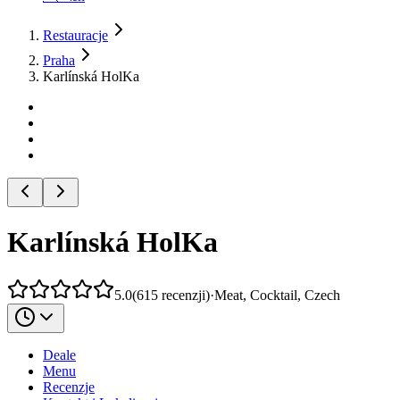
Restauracje
Praha
Karlínská HolKa
Karlínská HolKa
5.0
(
615
recenzji
)
·
Meat, Cocktail, Czech
Deale
Menu
Recenzje