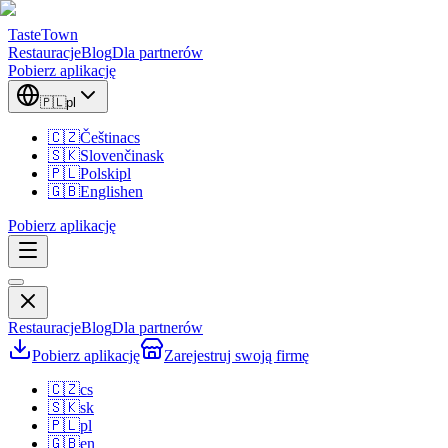
TasteTown
Restauracje
Blog
Dla partnerów
Pobierz aplikację
🇵🇱
pl
🇨🇿
Čeština
cs
🇸🇰
Slovenčina
sk
🇵🇱
Polski
pl
🇬🇧
English
en
Pobierz aplikację
Restauracje
Blog
Dla partnerów
Pobierz aplikację
Zarejestruj swoją firmę
🇨🇿
cs
🇸🇰
sk
🇵🇱
pl
🇬🇧
en