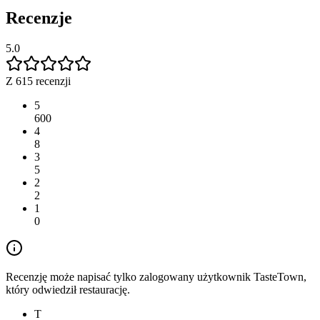
Recenzje
5.0
Z 615 recenzji
5
600
4
8
3
5
2
2
1
0
Recenzję może napisać tylko zalogowany użytkownik TasteTown,
który odwiedził restaurację.
T