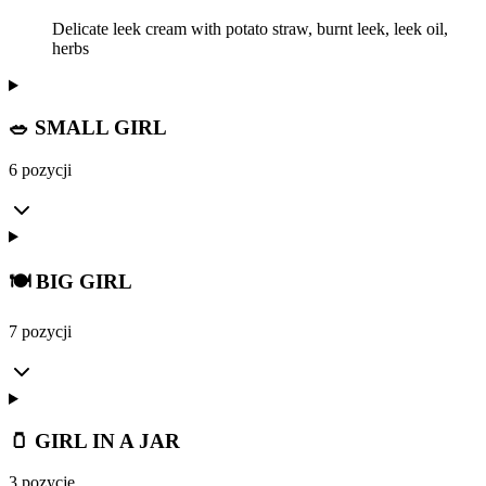
Delicate leek cream with potato straw, burnt leek, leek oil,
herbs
🥗 SMALL GIRL
6 pozycji
🍽️ BIG GIRL
7 pozycji
🫙 GIRL IN A JAR
3 pozycje