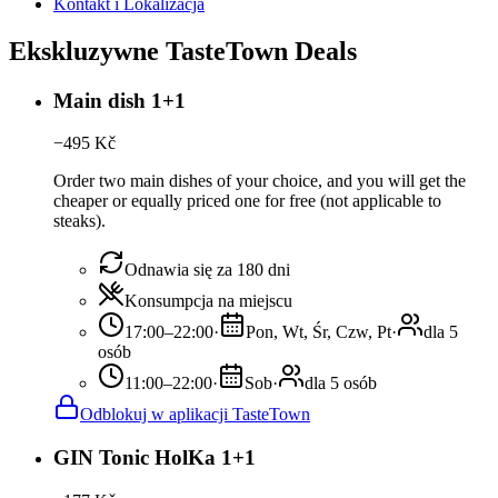
Kontakt i Lokalizacja
Ekskluzywne TasteTown Deals
Main dish 1+1
−
495
Kč
Order two main dishes of your choice, and you will get the
cheaper or equally priced one for free (not applicable to
steaks).
Odnawia się za 180 dni
Konsumpcja na miejscu
17:00–22:00
·
Pon, Wt, Śr, Czw, Pt
·
dla 5
osób
11:00–22:00
·
Sob
·
dla 5 osób
Odblokuj w aplikacji TasteTown
GIN Tonic HolKa 1+1