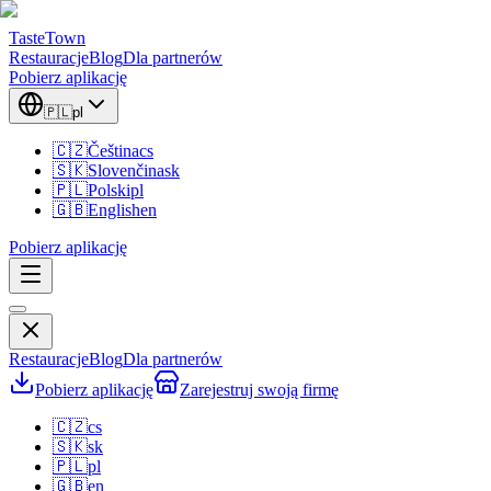
TasteTown
Restauracje
Blog
Dla partnerów
Pobierz aplikację
🇵🇱
pl
🇨🇿
Čeština
cs
🇸🇰
Slovenčina
sk
🇵🇱
Polski
pl
🇬🇧
English
en
Pobierz aplikację
Restauracje
Blog
Dla partnerów
Pobierz aplikację
Zarejestruj swoją firmę
🇨🇿
cs
🇸🇰
sk
🇵🇱
pl
🇬🇧
en