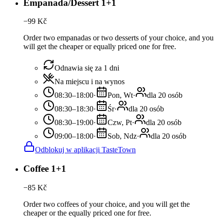
Empanada/Dessert 1+1
−
99
Kč
Order two empanadas or two desserts of your choice, and you
will get the cheaper or equally priced one for free.
Odnawia się za 1 dni
Na miejscu i na wynos
08:30–18:00
·
Pon, Wt
·
dla 20 osób
08:30–18:30
·
Śr
·
dla 20 osób
08:30–19:00
·
Czw, Pt
·
dla 20 osób
09:00–18:00
·
Sob, Ndz
·
dla 20 osób
Odblokuj w aplikacji TasteTown
Coffee 1+1
−
85
Kč
Order two coffees of your choice, and you will get the
cheaper or the equally priced one for free.