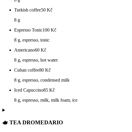
Turkish coffee
50
Kč
8 g
Espresso Tonic
100
Kč
8 g, espresso, tonic
Americano
60
Kč
8 g, espresso, hot water
Cuban coffee
80
Kč
8 g, espresso, condensed milk
Iced Capuccino
85
Kč
8 g, espresso, milk, milk foam, ice
🫖 TEA DROMEDARIO