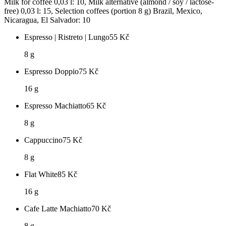
Milk for coffee 0,03 l: 10, Milk alternative (almond / soy / lactose-
free) 0,03 l: 15, Selection coffees (portion 8 g) Brazil, Mexico,
Nicaragua, El Salvador: 10
Espresso | Ristreto | Lungo
55
Kč
8 g
Espresso Doppio
75
Kč
16 g
Espresso Machiatto
65
Kč
8 g
Cappuccino
75
Kč
8 g
Flat White
85
Kč
16 g
Cafe Latte Machiatto
70
Kč
8 g