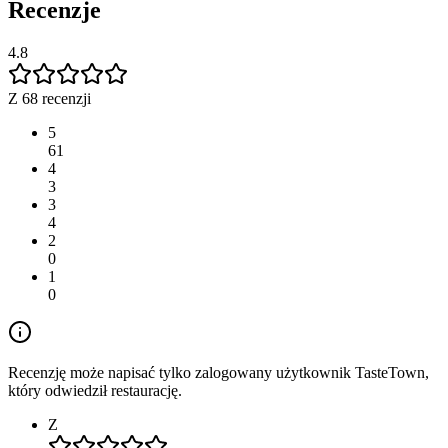
Recenzje
4.8
Z 68 recenzji
5
61
4
3
3
4
2
0
1
0
Recenzję może napisać tylko zalogowany użytkownik TasteTown,
który odwiedził restaurację.
Z