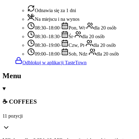
Odnawia się za 1 dni
Na miejscu i na wynos
08:30–18:00
·
Pon, Wt
·
dla 20 osób
08:30–18:30
·
Śr
·
dla 20 osób
08:30–19:00
·
Czw, Pt
·
dla 20 osób
09:00–18:00
·
Sob, Ndz
·
dla 20 osób
Odblokuj w aplikacji TasteTown
Menu
☕ COFFEES
11 pozycji