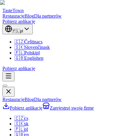
TasteTown
Restauracje
Blog
Dla partnerów
Pobierz aplikację
🇵🇱
pl
🇨🇿
Čeština
cs
🇸🇰
Slovenčina
sk
🇵🇱
Polski
pl
🇬🇧
English
en
Pobierz aplikację
Restauracje
Blog
Dla partnerów
Pobierz aplikację
Zarejestruj swoją firmę
🇨🇿
cs
🇸🇰
sk
🇵🇱
pl
🇬🇧
en