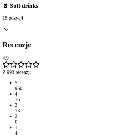
🥤 Soft drinks
15 pozycji
Recenzje
4.9
Z 993 recenzji
5
960
4
16
3
13
2
0
1
4