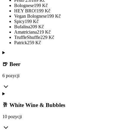
Pesto 2.0
189
Kč
Bolognese
199
Kč
HEY BRO!
199
Kč
Vegan Bolognese
199
Kč
Spicy
199
Kč
Bufalina
209
Kč
Amatriciana
219
Kč
TruffleShuffle
229
Kč
Patrick
259
Kč
🍺 Beer
6 pozycji
🥂 White Wine & Bubbles
10 pozycji