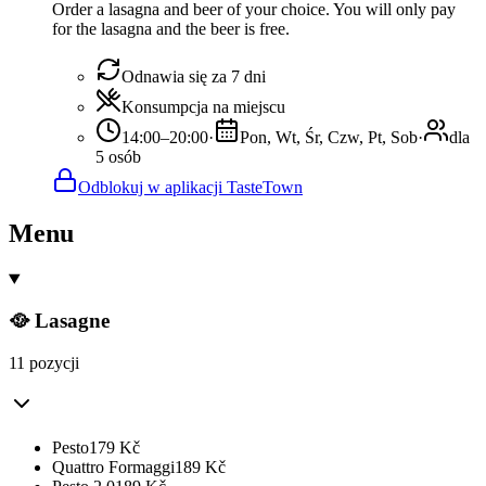
Order a lasagna and beer of your choice. You will only pay
for the lasagna and the beer is free.
Odnawia się za 7 dni
Konsumpcja na miejscu
14:00–20:00
·
Pon, Wt, Śr, Czw, Pt, Sob
·
dla
5 osób
Odblokuj w aplikacji TasteTown
Menu
🥘 Lasagne
11 pozycji
Pesto
179
Kč
Quattro Formaggi
189
Kč