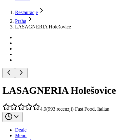
Restauracje
Praha
LASAGNERIA Holešovice
LASAGNERIA Holešovice
4.9
(
993
recenzji
)
·
Fast Food, Italian
Deale
Menu