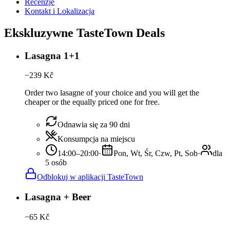
Recenzje
Kontakt i Lokalizacja
Ekskluzywne TasteTown Deals
Lasagna 1+1
−
239
Kč
Order two lasagne of your choice and you will get the
cheaper or the equally priced one for free.
Odnawia się za 90 dni
Konsumpcja na miejscu
14:00–20:00
·
Pon, Wt, Śr, Czw, Pt, Sob
·
dla
5 osób
Odblokuj w aplikacji TasteTown
Lasagna + Beer
−
65
Kč