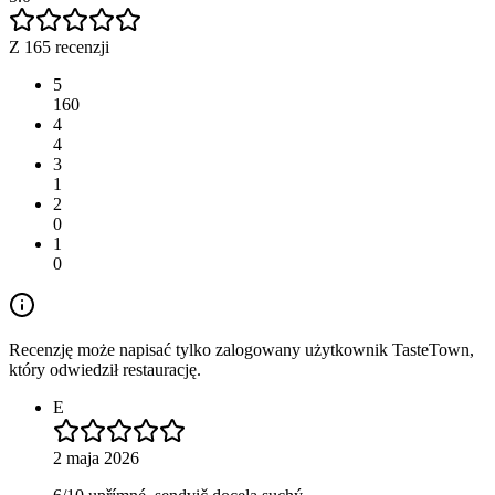
Z 165 recenzji
5
160
4
4
3
1
2
0
1
0
Recenzję może napisać tylko zalogowany użytkownik TasteTown,
który odwiedził restaurację.
E
2 maja 2026