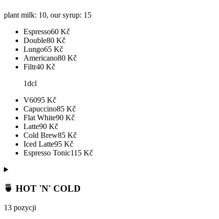
plant milk: 10, our syrup: 15
Espresso
60
Kč
Double
80
Kč
Lungo
65
Kč
Americano
80
Kč
Filtr
40
Kč
1dcl
V60
95
Kč
Capuccino
85
Kč
Flat White
90
Kč
Latte
90
Kč
Cold Brew
85
Kč
Iced Latte
95
Kč
Espresso Tonic
115
Kč
🍵 HOT 'N' COLD
13 pozycji