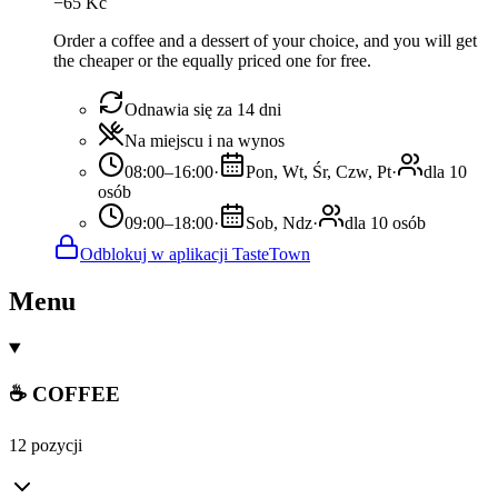
−
65
Kč
Order a coffee and a dessert of your choice, and you will get
the cheaper or the equally priced one for free.
Odnawia się za 14 dni
Na miejscu i na wynos
08:00–16:00
·
Pon, Wt, Śr, Czw, Pt
·
dla 10
osób
09:00–18:00
·
Sob, Ndz
·
dla 10 osób
Odblokuj w aplikacji TasteTown
Menu
☕ COFFEE
12 pozycji