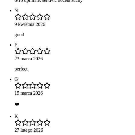
6/10 upřímné. sendvič docela suchý
N
9 kwietnia 2026
good
F
23 marca 2026
perfect
G
15 marca 2026
❤️
K
27 lutego 2026