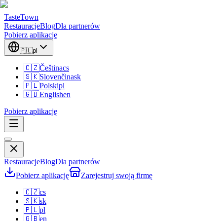
TasteTown
Restauracje
Blog
Dla partnerów
Pobierz aplikację
🇵🇱
pl
🇨🇿
Čeština
cs
🇸🇰
Slovenčina
sk
🇵🇱
Polski
pl
🇬🇧
English
en
Pobierz aplikację
Restauracje
Blog
Dla partnerów
Pobierz aplikację
Zarejestruj swoją firmę
🇨🇿
cs
🇸🇰
sk
🇵🇱
pl
🇬🇧
en