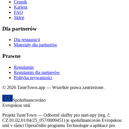
Cennik
Kariera
FAQ
Sklep
Dla partnerów
Dla restauracji
Materiały dla partnerów
Prawne
Regulamin
Regulamin dla partnerów
Polityka prywatności
© 2026 TasteTown.app — Wszelkie prawa zastrzeżone.
Spolufinancováno
Evropskou unií
Projekt TasteTown — Odborné služby pro start-upy (reg. č.
CZ.01.02.01/04/25_057/0009451) je spolufinancován Evropskou
unií v rámci Operačního programu Technologie a aplikace pro