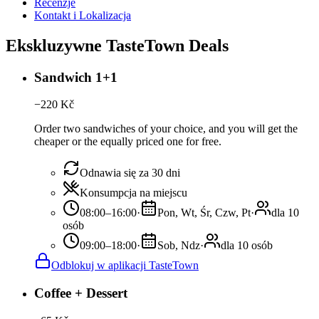
Recenzje
Kontakt i Lokalizacja
Ekskluzywne TasteTown Deals
Sandwich 1+1
−
220
Kč
Order two sandwiches of your choice, and you will get the
cheaper or the equally priced one for free.
Odnawia się za 30 dni
Konsumpcja na miejscu
08:00–16:00
·
Pon, Wt, Śr, Czw, Pt
·
dla 10
osób
09:00–18:00
·
Sob, Ndz
·
dla 10 osób
Odblokuj w aplikacji TasteTown
Coffee + Dessert