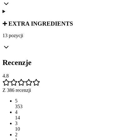
➕ EXTRA INGREDIENTS
13 pozycji
Recenzje
4.8
Z 386 recenzji
5
353
4
14
3
10
2