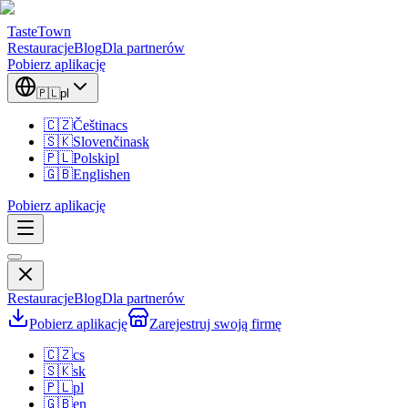
TasteTown
Restauracje
Blog
Dla partnerów
Pobierz aplikację
🇵🇱
pl
🇨🇿
Čeština
cs
🇸🇰
Slovenčina
sk
🇵🇱
Polski
pl
🇬🇧
English
en
Pobierz aplikację
Restauracje
Blog
Dla partnerów
Pobierz aplikację
Zarejestruj swoją firmę
🇨🇿
cs
🇸🇰
sk
🇵🇱
pl
🇬🇧
en