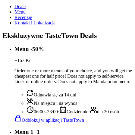
Deale
Menu
Recenzje
Kontakt i Lokalizacja
Ekskluzywne TasteTown Deals
Menu -50%
−
167
Kč
Order one or more menus of your choice, and you will get the
cheapest one for half price! Does not apply to self-service
kiosk or online orders. Does not apply to Mandalorian menu.
Odnawia się za 14 dni
Na miejscu i na wynos
06:00–23:00
·
Codziennie
·
dla 20 osób
Odblokuj w aplikacji TasteTown
Menu 1+1