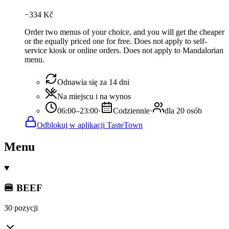
−
334
Kč
Order two menus of your choice, and you will get the cheaper
or the equally priced one for free. Does not apply to self-
service kiosk or online orders. Does not apply to Mandalorian
menu.
Odnawia się za 14 dni
Na miejscu i na wynos
06:00–23:00
·
Codziennie
·
dla 20 osób
Odblokuj w aplikacji TasteTown
Menu
🍔 BEEF
30 pozycji