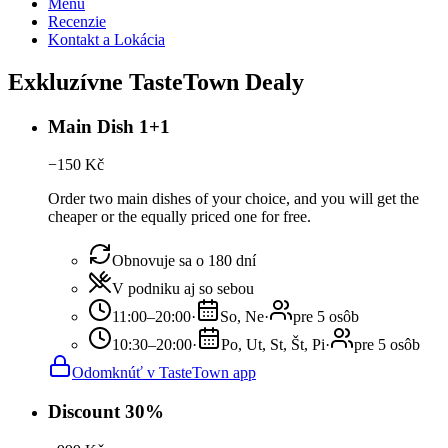
Menu
Recenzie
Kontakt a Lokácia
Exkluzívne TasteTown Dealy
Main Dish 1+1
−
150
Kč
Order two main dishes of your choice, and you will get the
cheaper or the equally priced one for free.
Obnovuje sa o 180 dní
V podniku aj so sebou
11:00–20:00
·
So, Ne
·
pre 5 osôb
10:30–20:00
·
Po, Ut, St, Št, Pi
·
pre 5 osôb
Odomknúť v TasteTown app
Discount 30%