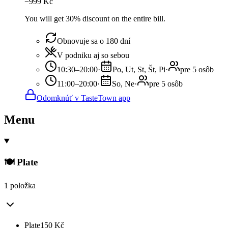
−
999
Kč
You will get 30% discount on the entire bill.
Obnovuje sa o 180 dní
V podniku aj so sebou
10:30–20:00
·
Po, Ut, St, Št, Pi
·
pre 5 osôb
11:00–20:00
·
So, Ne
·
pre 5 osôb
Odomknúť v TasteTown app
Menu
🍽️ Plate
1 položka
Plate
150
Kč