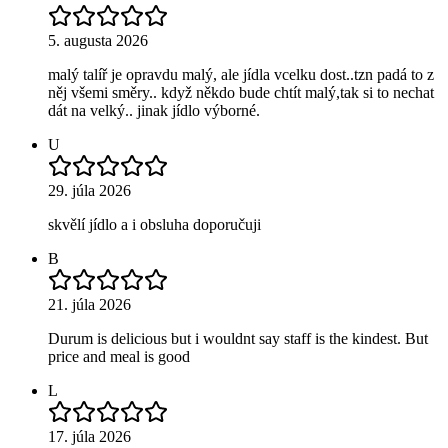
5. augusta 2026
malý talíř je opravdu malý, ale jídla vcelku dost..tzn padá to z
něj všemi směry.. když někdo bude chtít malý,tak si to nechat
dát na velký.. jinak jídlo výborné.
U
29. júla 2026
skvělí jídlo a i obsluha doporučuji
B
21. júla 2026
Durum is delicious but i wouldnt say staff is the kindest. But
price and meal is good
L
17. júla 2026