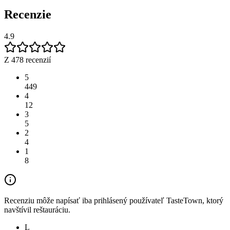
Recenzie
4.9
Z 478 recenzií
5
449
4
12
3
5
2
4
1
8
Recenziu môže napísať iba prihlásený používateľ TasteTown, ktorý
navštívil reštauráciu.
L