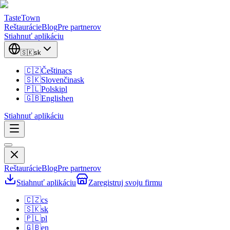
TasteTown
Reštaurácie
Blog
Pre partnerov
Stiahnuť aplikáciu
🇸🇰
sk
🇨🇿
Čeština
cs
🇸🇰
Slovenčina
sk
🇵🇱
Polski
pl
🇬🇧
English
en
Stiahnuť aplikáciu
Reštaurácie
Blog
Pre partnerov
Stiahnuť aplikáciu
Zaregistruj svoju firmu
🇨🇿
cs
🇸🇰
sk
🇵🇱
pl
🇬🇧
en