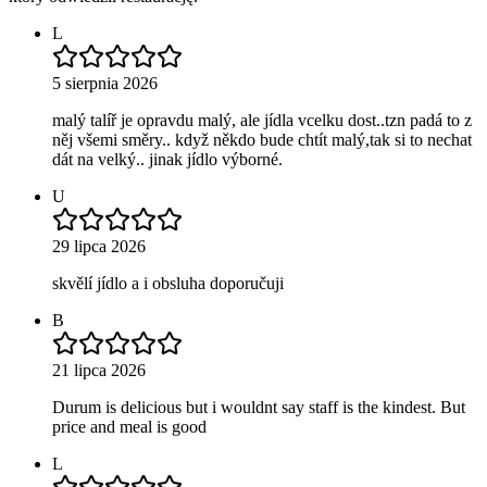
L
5 sierpnia 2026
malý talíř je opravdu malý, ale jídla vcelku dost..tzn padá to z
něj všemi směry.. když někdo bude chtít malý,tak si to nechat
dát na velký.. jinak jídlo výborné.
U
29 lipca 2026
skvělí jídlo a i obsluha doporučuji
B
21 lipca 2026
Durum is delicious but i wouldnt say staff is the kindest. But
price and meal is good
L