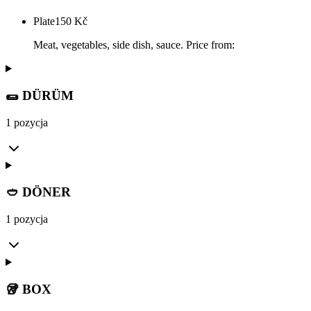
Plate
150
Kč
Meat, vegetables, side dish, sauce. Price from:
🌯 DÜRÜM
1 pozycja
🥙 DÖNER
1 pozycja
🥡 BOX