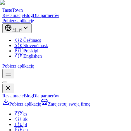
TasteTown
Restauracje
Blog
Dla partnerów
Pobierz aplikację
🇵🇱
pl
🇨🇿
Čeština
cs
🇸🇰
Slovenčina
sk
🇵🇱
Polski
pl
🇬🇧
English
en
Pobierz aplikację
Restauracje
Blog
Dla partnerów
Pobierz aplikację
Zarejestruj swoją firmę
🇨🇿
cs
🇸🇰
sk
🇵🇱
pl
🇬🇧
en