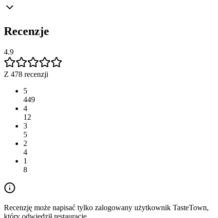
Recenzje
4.9
Z 478 recenzji
5
449
4
12
3
5
2
4
1
8
Recenzję może napisać tylko zalogowany użytkownik TasteTown,
który odwiedził restaurację.