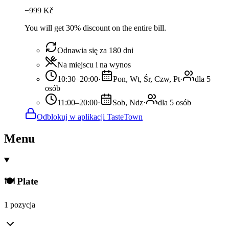
−
999
Kč
You will get 30% discount on the entire bill.
Odnawia się za 180 dni
Na miejscu i na wynos
10:30–20:00
·
Pon, Wt, Śr, Czw, Pt
·
dla 5
osób
11:00–20:00
·
Sob, Ndz
·
dla 5 osób
Odblokuj w aplikacji TasteTown
Menu
🍽️ Plate
1 pozycja