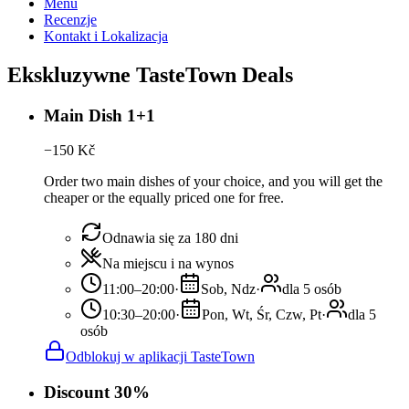
Menu
Recenzje
Kontakt i Lokalizacja
Ekskluzywne TasteTown Deals
Main Dish 1+1
−
150
Kč
Order two main dishes of your choice, and you will get the
cheaper or the equally priced one for free.
Odnawia się za 180 dni
Na miejscu i na wynos
11:00–20:00
·
Sob, Ndz
·
dla 5 osób
10:30–20:00
·
Pon, Wt, Śr, Czw, Pt
·
dla 5
osób
Odblokuj w aplikacji TasteTown
Discount 30%