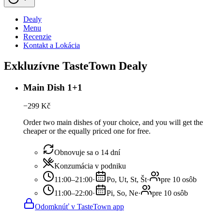
Dealy
Menu
Recenzie
Kontakt a Lokácia
Exkluzívne TasteTown Dealy
Main Dish 1+1
−
299
Kč
Order two main dishes of your choice, and you will get the
cheaper or the equally priced one for free.
Obnovuje sa o 14 dní
Konzumácia v podniku
11:00–21:00
·
Po, Ut, St, Št
·
pre 10 osôb
11:00–22:00
·
Pi, So, Ne
·
pre 10 osôb
Odomknúť v TasteTown app