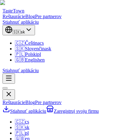
TasteTown
Reštaurácie
Blog
Pre partnerov
Stiahnuť aplikáciu
🇸🇰
sk
🇨🇿
Čeština
cs
🇸🇰
Slovenčina
sk
🇵🇱
Polski
pl
🇬🇧
English
en
Stiahnuť aplikáciu
Reštaurácie
Blog
Pre partnerov
Stiahnuť aplikáciu
Zaregistruj svoju firmu
🇨🇿
cs
🇸🇰
sk
🇵🇱
pl
🇬🇧
en