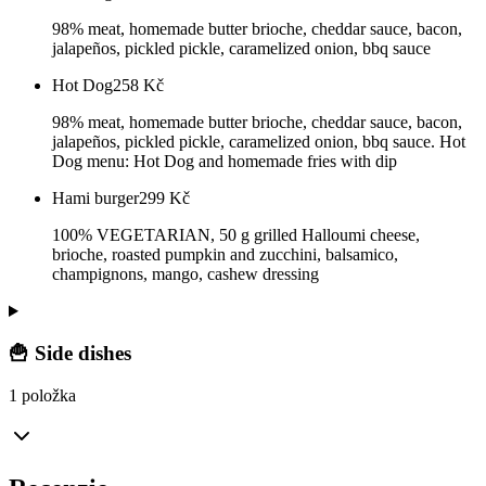
98% meat, homemade butter brioche, cheddar sauce, bacon,
jalapeños, pickled pickle, caramelized onion, bbq sauce
Hot Dog
258
Kč
98% meat, homemade butter brioche, cheddar sauce, bacon,
jalapeños, pickled pickle, caramelized onion, bbq sauce. Hot
Dog menu: Hot Dog and homemade fries with dip
Hami burger
299
Kč
100% VEGETARIAN, 50 g grilled Halloumi cheese,
brioche, roasted pumpkin and zucchini, balsamico,
champignons, mango, cashew dressing
🍟 Side dishes
1 položka