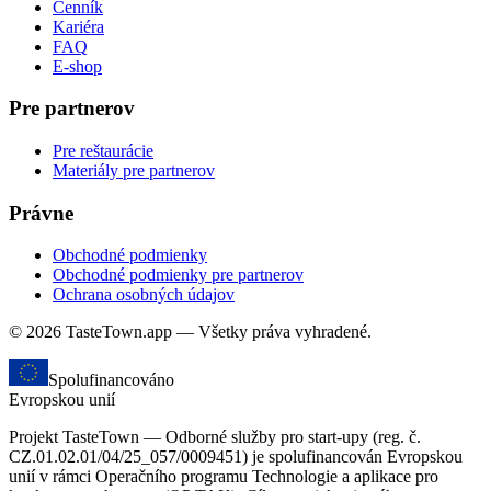
Cenník
Kariéra
FAQ
E-shop
Pre partnerov
Pre reštaurácie
Materiály pre partnerov
Právne
Obchodné podmienky
Obchodné podmienky pre partnerov
Ochrana osobných údajov
© 2026 TasteTown.app — Všetky práva vyhradené.
Spolufinancováno
Evropskou unií
Projekt TasteTown — Odborné služby pro start-upy (reg. č.
CZ.01.02.01/04/25_057/0009451) je spolufinancován Evropskou
unií v rámci Operačního programu Technologie a aplikace pro