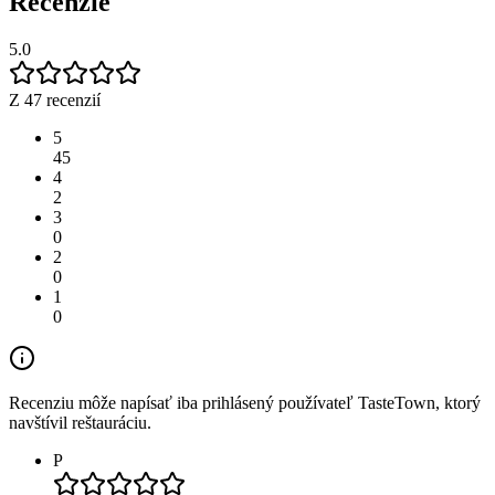
Recenzie
5.0
Z 47 recenzií
5
45
4
2
3
0
2
0
1
0
Recenziu môže napísať iba prihlásený používateľ TasteTown, ktorý
navštívil reštauráciu.
P