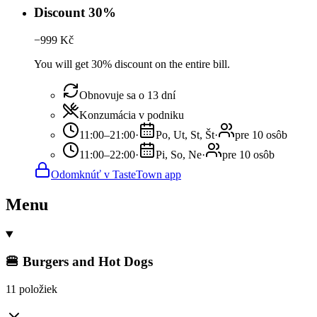
Discount 30%
−
999
Kč
You will get 30% discount on the entire bill.
Obnovuje sa o 13 dní
Konzumácia v podniku
11:00–21:00
·
Po, Ut, St, Št
·
pre 10 osôb
11:00–22:00
·
Pi, So, Ne
·
pre 10 osôb
Odomknúť v TasteTown app
Menu
🍔 Burgers and Hot Dogs
11 položiek